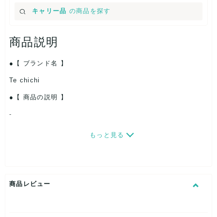
キャリー品
の商品を探す
商品説明
【 ブランド名 】
Te chichi
【 商品の説明 】
-
【 パッケージ 】
もっと見る
PP袋入り・たたみ・一部ハンガー付き
【 商品札 】
あり
商品レビュー