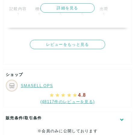
詳細を見る
記載内容
梱包
商品満足
交渉
出荷
3
5
5
5
5
取引満足
5
レビューをもっと見る
ショップ
SMASELL.OPS
4.8
(48117件のレビューを見る)
販売条件/取引条件
※会員のみに公開しております