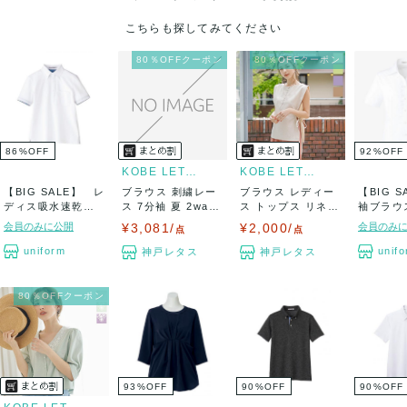
こちらも探してみてください
80％OFFクーポン
80％OFFクーポン
86
%
OFF
92
%
OFF
KOBE LETTUCE
KOBE LETTUCE
【BIG SALE】 レ
ブラウス 刺繍レー
ブラウス レディー
【BIG 
ディス吸水速乾ポ
ス 7分袖 夏 2way
ス トップス リネン
袖ブラウ
ロシャツ(...
リボン...
ノースリー...
会員のみに公開
¥3,081/
¥2,000/
会員のみ
点
点
uniform
unif
神戸レタス
神戸レタス
80％OFFクーポン
93
%
OFF
90
%
OFF
90
%
OFF