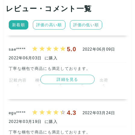
レビュー・コメント一覧
新着順
評価の高い順
評価の低い順
5.0
sae*****
2022年06月09日
2022年06月03日
に購入
丁寧な梱包で商品にも満足しております。      
詳細を見る
記載内容
梱包
商品満足
交渉
出荷
5
5
5
5
5
取引満足
5
4.3
egu*****
2022年03月24日
2022年03月19日
に購入
丁寧な梱包で商品にも満足しております。      