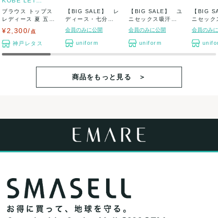
KOBE LETTUCE
ブラウス トップス
【BIG SALE】 レ
【BIG SALE】 ユ
【BIG 
レディース 夏 五分
ディース・七分袖
ニセックス吸汗速
ニセック
袖 上品 ...
チュニック...
乾ポロシャ...
ャツ 新
¥2,300/
会員のみに公開
会員のみに公開
会員のみ
点
uniform
uniform
unif
神戸レタス
商品をもっと見る ＞