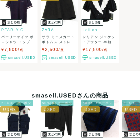
ませ。
USED品に関しましては、見る方によって状態の価値観が異な
りますので、トラブルを避けるため、神経質な方や完璧な商
PEARLY GATES
ZARA
Leilian
パーリーゲイツ ポ
ザラ ミニスカート
レリアン ジャケッ
品を求められる方は御購入をお控えください。
ロシャツ トップス
ボトムス ストレッ
トアウター 半袖 シ
半袖 ゴルフ...
チ レディー...
ョート丈 大...
¥7,800/
¥2,500/
¥17,800/
また商品には細心の注意をはらっておりますが、何かござい
点
点
点
smasell.USED
smasell.USED
smasell.USED
ましたら、レビュー記載前に必ずコメント欄よりご連絡お願
い致します。対応できることがあれば、誠意をもって対応致
します。
smasell.USEDさんの商品
また並行輸入品もございますので、真贋方法などお答えでき
50％OFFクーポン
50％OFFクーポン
50％OFFクーポン
50％OF
ない場合もございます。
万が一、購入後に偽造品等が発覚しましたら、返品・返金に
て対応致しますので、ご連絡お願い致します。