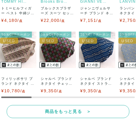
TOMMY HILFIGER
Brooks Brothers
GIANNI VERSACE
LANVIN
トミーヒルフィガ
ブルックスブラザ
ジャンニヴェルサ
ランバン
決済方法
ー ベスト 中綿ジャ
ーズ スーツ セット
ーチ ブランド ネク
ネクタイ
ケット アウタ...
アップ 上下セ...
タイ ボーダー...
エア柄 チ.
¥4,180/
¥22,000/
¥7,151/
¥2,750
点
点
点
クレジットカード、メルペイ、銀行振込、PayPay、コンビ
ニ払い
50％OFFクーポン
50％OFFクーポン
50％OFFクーポン
50％OF
出荷
送料：
¥1,650
(見込み)
送料表を確認する
出荷目安：5営業日以内
出荷予定日：なるべく最短で発送致します。
兵庫県から出荷
フィリッポサリ ブ
シャルベ ブランド
シャルベ ブランド
シャルベ
ランド ネクタイ 小
ネクタイ チェック
ネクタイ ストライ
ネクタイ
紋柄 スクエ...
柄 格子柄 ...
プ柄 総柄 ...
スクエアド
¥10,780/
¥9,350/
¥9,350/
¥9,350
点
点
点
商品をもっと見る ＞