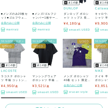
DUNLOP
Callaw
■メンズのみ20枚セ
■メンズ/ゴルフジ
ダンロップ ポロシ
キャロウ
ット■ゴルフウェア
ャンパー1枚サービ
ャツ トップス 長袖
シャツ 
ブランド半袖...
ス！！！■ゴル...
ゴルフウエ...
アーガイル
会員のみに公開
会員のみに公開
¥4,180/
¥9,900
点
maniraiz
maniraiz
smasell.USED
smas
50％OFFクーポン
50％OFFクーポン
50％OF
LACOSTE
NIKE
ラコステ ポロシャ
マンシングウェア
メンズ ポロシャツ
ナイキ 
ツ 半袖 コットン10
ポロシャツ 半袖 グ
40着 セット 限定
ポロシャ
0% ブラ...
ランドスラム...
スポーツ...
ン100% .
¥4,950/
¥3,521/
会員のみに公開
¥3,851
点
点
orucan-style
smasell.USED
smasell.USED
smas