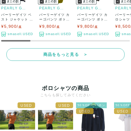
PEARLY GATES
PEARLY GATES
PEARLY GATES
パーリーゲイツ ベ
パーリーゲイツ カ
パーリーゲイツ カ
パーリー
スト ジャケット ア
ーゴパンツ ボトム
ーゴパンツ ボトム
ロシャツ
ウター ケー...
ス 裏起毛 ゴ...
ス 裏起毛 ゴ...
半袖 ゴルフ
¥5,900/
¥9,800/
¥9,800/
¥8,500
点
点
点
smasell.USED
smasell.USED
smasell.USED
smas
商品をもっと見る ＞
ポロシャツの商品
こちらも探してみてください
50％OFFクーポン
50％OF