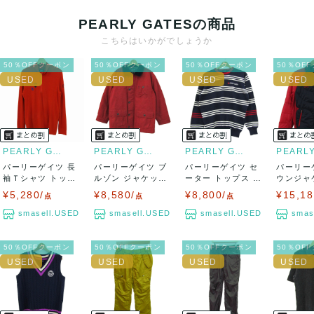
PEARLY GATESの商品
こちらはいかがでしょうか
50％OFFクーポン
50％OFFクーポン
50％OFFクーポン
50％OF
PEARLY GATES
PEARLY GATES
PEARLY GATES
パーリーゲイツ 長
パーリーゲイツ ブ
パーリーゲイツ セ
パーリー
袖Ｔシャツ トップ
ルゾン ジャケット
ーター トップス 長
ウンジャ
ス ハイネック...
コットン10...
袖 ボーダー...
ャンパー 
¥5,280/
¥8,580/
¥8,800/
¥15,18
点
点
点
smasell.USED
smasell.USED
smasell.USED
smas
50％OFFクーポン
50％OFFクーポン
50％OFFクーポン
50％OF