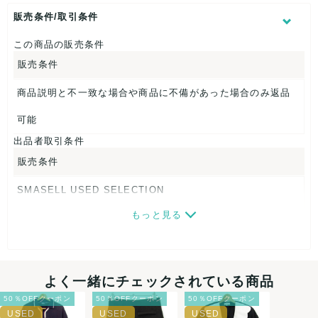
表記サイズ：B
販売条件/取引条件
肩幅：約45cm
着丈：約77cm
この商品の販売条件
身幅：約52cm
販売条件
袖丈：約27cm
商品説明と不一致な場合や商品に不備があった場合のみ返品
【 素材・成分 】
素材タグを撮影しておりますので、ご確認下さいませ。
可能
出品者取引条件
【 商品札 】
販売条件
なし
SMASELL USED SELECTION
もっと見る
画像ダウンロードなので、転売にも最適♪
発送はクロネコヤマト(ネコポス)・佐川急便・ゆうパックのい
ずれかの方法になります。発送方法はお選び頂けません。
よく一緒にチェックされている商品
ネコポスの場合は日時指定ができませんので、ご了承下さい
50％OFFクーポン
50％OFFクーポン
50％OFFクーポン