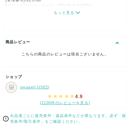
[管理番号]rs25788
[ブランド]パーリーゲイツ（PEARLY GATES）
[対象]メンズ
もっと見る
[カラー]ネイビー
[素材]素材タグを撮影しておりますので、ご確認下さいませ。
[サイズ]
表記サイズ：B
肩幅：約45cm
商品レビュー
着丈：約77cm
身幅：約52cm
こちらの商品のレビューは現在ございません。
袖丈：約27cm
[付属品]なし
[状態・コンディション]
やや傷や汚れあり
ショップ
こちらはUSED品になりますので、使用に伴い、
smasell.USED
部分的に少々ダメージはございますが、
全体的には、まだまだご活躍頂けるお品になります。
4.9
ダメージはできる限り、撮影しておりますので、ご確認下さい
(2100件のレビューを見る)
ませ。
出品者ごとに販売条件・返品条件などが異なります。必ず「販
[状態追記]若干色落ち箇所あり
売条件/取引条件」をご確認ください。
【 サイズ・容量 】