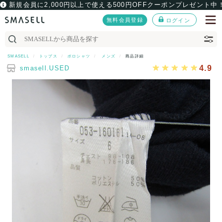
新規会員に2,000円以上で使える500円OFFクーポンプレゼント中
無料会員登録
ログイン
SMASELL
トップス
ポロシャツ
メンズ
商品詳細
4.9
smasell.USED