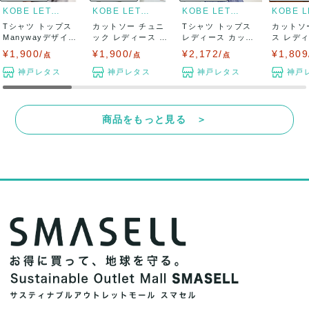
KOBE LETTUCE
KOBE LETTUCE
KOBE LETTUCE
Tシャツ トップス
カットソー チュニ
Tシャツ トップス
カットソ
Manywayデザイン
ック レディース 春
レディース カット
ス レディ
Tシャツ...
トップス ...
ソー 夏 プ...
リブ 長袖 
¥1,900/
¥1,900/
¥2,172/
¥1,809
点
点
点
神戸レタス
神戸レタス
神戸レタス
神戸
商品をもっと見る ＞