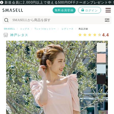
新規会員に2,000円以上で使える500円OFFクーポンプレゼント中
無料会員登録
ログイン
SMASELL
トップス
Tシャツ/カットソー
レディース
商品詳細
4.4
神戸レタス