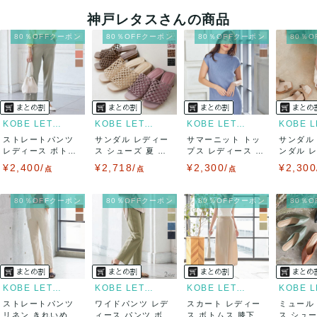
神戸レタスさんの商品
80％OFFクーポン
80％OFFクーポン
80％OFFクーポン
80％
KOBE LETTUCE
KOBE LETTUCE
KOBE LETTUCE
ストレートパンツ
サンダル レディー
サマーニット トッ
サンダル
レディース ボトム
ス シューズ 夏 メ
プス レディース 夏
ンダル 
ス 春 ウエス...
ッシュ ミュ...
フレンチス...
シューズ 春
¥2,400/
¥2,718/
¥2,300/
¥2,300
点
点
点
80％OFFクーポン
80％OFFクーポン
80％OFFクーポン
80％
KOBE LETTUCE
KOBE LETTUCE
KOBE LETTUCE
ストレートパンツ
ワイドパンツ レデ
スカート レディー
ミュール
リネン きれいめ レ
ィース パンツ ボト
ス ボトムス 膝下
ス シュ