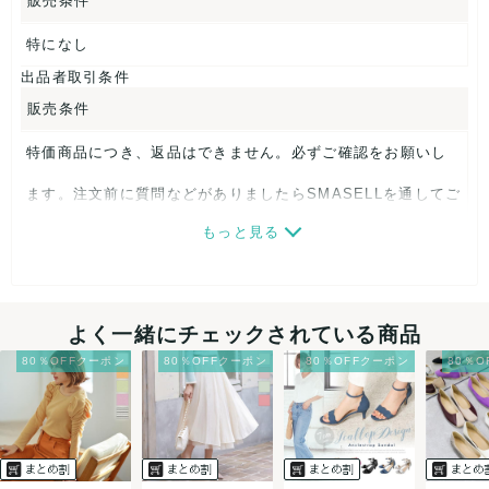
販売条件
特になし
出品者取引条件
販売条件
特価商品につき、返品はできません。必ずご確認をお願いし
ます。注文前に質問などがありましたらSMASELLを通してご
もっと見る
連絡ください。
最低注文金額
よく一緒にチェックされている商品
こちらの出品者は
¥1,000〜注文を承っております。
現在出
品中の商品は
こちらから
80％OFFクーポン
80％OFFクーポン
80％OFFクーポン
80％
決済方法
クレジットカード、メルペイ、銀行振込、PayPay、コンビ
ニ払い