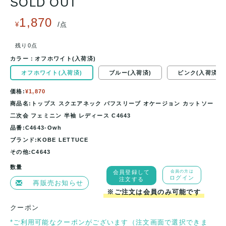
SOLD OUT
1,870
/
¥
点
残り0点
カラー：
オフホワイト(入荷済)
オフホワイト(入荷済)
ブルー(入荷済)
ピンク(入荷済)
価格:
¥1,870
商品名:トップス スクエアネック パフスリーブ オケージョン カットソー
二次会 フェミニン 半袖 レディース C4643
品番:C4643-Owh
ブランド:KOBE LETTUCE
その他:C4643
数量
会員登録して
会員の方は
ログイン
注文する
再販売お知らせ
※ご注文は会員のみ可能です
クーポン
*ご利用可能なクーポンがございます（注文画面で選択できま