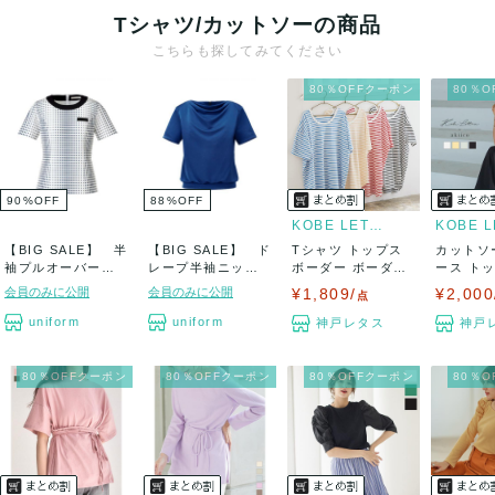
Tシャツ/カットソーの商品
こちらも探してみてください
80％OFFクーポン
80％
90
%
OFF
88
%
OFF
KOBE LETTUCE
【BIG SALE】 半
【BIG SALE】 ド
Tシャツ トップス
カットソ
袖プルオーバー
レープ半袖ニッ
ボーダー ボーダー
ース トッ
新品
ト 新品
Tシャツ レ...
ャツ 田中亜
会員のみに公開
会員のみに公開
¥1,809/
¥2,000
点
uniform
uniform
神戸レタス
神戸
80％OFFクーポン
80％OFFクーポン
80％OFFクーポン
80％