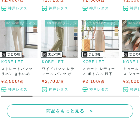
¥2,400/
¥2,718/
¥2,300/
¥2,300
点
点
点
神戸レタス
神戸レタス
神戸レタス
神戸
80％OFFクーポン
80％OFFクーポン
80％OFFクーポン
80％
KOBE LETTUCE
KOBE LETTUCE
KOBE LETTUCE
ストレートパンツ
ワイドパンツ レデ
スカート レディー
ミュール
リネン きれいめ レ
ィース パンツ ボト
ス ボトムス 膝下
ス シュ
ディース ボ...
ムス 春 夏...
ロングスカー...
ル 夏 靴 .
¥2,500/
¥2,700/
¥2,100/
¥2,000
点
点
点
神戸レタス
神戸レタス
神戸レタス
神戸
商品をもっと見る ＞