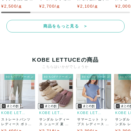
ディース ボ...
ムス 春 夏...
ロングスカー...
ル 夏 靴 .
¥2,500/
¥2,700/
¥2,100/
¥2,000
点
点
点
商品をもっと見る ＞
KOBE LETTUCEの商品
こちらはいかがでしょうか
80％OFFクーポン
80％OFFクーポン
80％OFFクーポン
80％
KOBE LETTUCE
KOBE LETTUCE
KOBE LETTUCE
ストレートパンツ
サンダル レディー
サマーニット トッ
サンダル
レディース ボトム
ス シューズ 夏 メ
プス レディース 夏
ンダル 
ス 春 ウエス...
ッシュ ミュ...
フレンチス...
シューズ 春