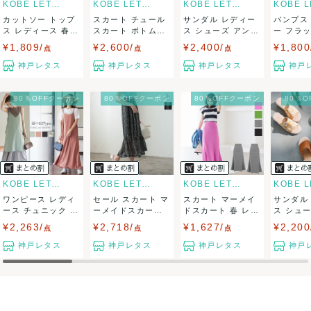
KOBE LETTUCE
KOBE LETTUCE
KOBE LETTUCE
カットソー トップ
スカート チュール
サンダル レディー
パンプス
出荷
ス レディース 春
スカート ボトムス
ス シューズ アンク
ー フラ
リブ 長袖 ...
春 ゆったり...
ルストラップ...
ズ スクエア
¥1,809/
¥2,600/
¥2,400/
¥1,800
点
点
点
送料：
¥990
(見込み)
送料表を確認する
神戸レタス
神戸レタス
神戸レタス
神戸
こちらの出品者の商品を
¥20,000以上注文の場合送料無料
に
なります
出荷目安：3営業日以内
80％OFFクーポン
80％OFFクーポン
80％OFFクーポン
80％
大阪府から出荷
KOBE LETTUCE
KOBE LETTUCE
KOBE LETTUCE
ワンピース レディ
セール スカート マ
スカート マーメイ
サンダル
ース チュニック 夏
ーメイドスカート
ドスカート 春 レデ
ス シュ
キャミワン...
レディース ...
ィース ロン...
ジソール 歩
¥2,263/
¥2,718/
¥1,627/
¥2,200
点
点
点
神戸レタス
神戸レタス
神戸レタス
神戸