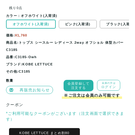
残り0点
カラー：
オフホワイト(入荷済)
オフホワイト(入荷済)
ピンク(入荷済)
ブラック(入荷済
価格:
¥1,760
商品名:トップス シースルー レディース 2way オフショル 体型カバー
C3185
品番:C3185-Owh
ブランド:KOBE LETTUCE
その他:C3185
数量
会員登録して
会員の方は
ログイン
注文する
再販売お知らせ
※ご注文は会員のみ可能です
クーポン
*ご利用可能なクーポンがございます（注文画面で選択できま
す）
KOBE LETTUCE まとめ割80