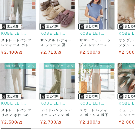
KOBE LETTUCE
KOBE LETTUCE
KOBE LETTUCE
ストレートパンツ
サンダル レディー
サマーニット トッ
サンダル
レディース ボトム
ス シューズ 夏 メ
プス レディース 夏
ンダル 
ス 春 ウエス...
ッシュ ミュ...
フレンチス...
シューズ 春
¥2,400/
¥2,718/
¥2,300/
¥2,300
点
点
点
80％OFFクーポン
80％OFFクーポン
80％OFFクーポン
80％
KOBE LETTUCE
KOBE LETTUCE
KOBE LETTUCE
ストレートパンツ
ワイドパンツ レデ
スカート レディー
ミュール
リネン きれいめ レ
ィース パンツ ボト
ス ボトムス 膝下
ス シュ
ディース ボ...
ムス 春 夏...
ロングスカー...
ル 夏 靴 .
¥2,500/
¥2,700/
¥2,100/
¥2,000
点
点
点