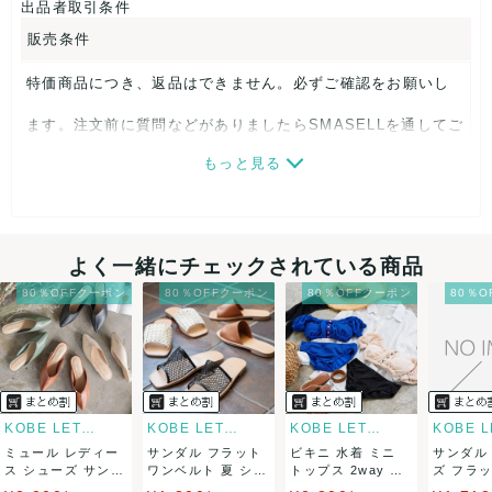
出品者取引条件
販売条件
特価商品につき、返品はできません。必ずご確認をお願いし
ます。注文前に質問などがありましたらSMASELLを通してご
もっと見る
連絡ください。
最低注文金額
よく一緒にチェックされている商品
こちらの出品者は
¥1,000〜注文を承っております。
現在出
品中の商品は
こちらから
80％OFFクーポン
80％OFFクーポン
80％OFFクーポン
80％
決済方法
クレジットカード、メルペイ、銀行振込、PayPay、コンビ
ニ払い
KOBE LETTUCE
KOBE LETTUCE
KOBE LETTUCE
ミュール レディー
サンダル フラット
ビキニ 水着 ミニ
サンダル
出荷
ス シューズ サンダ
ワンベルト 夏 シュ
トップス 2way オ
ズ フラ
ル 夏 靴 ...
ーズ 歩き...
フショル...
ル ぺたんこ