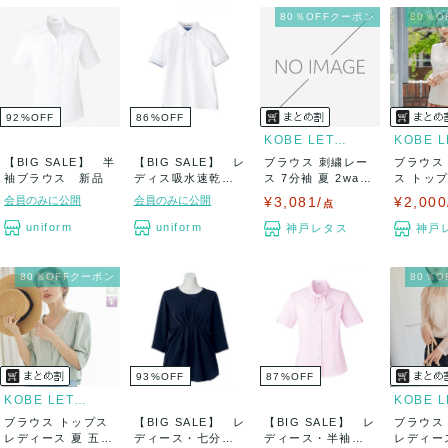
80％OFFクーポン
80％
92
%
OFF
86
%
OFF
KOBE LETTUCE
【BIG SALE】 半
【BIG SALE】 レ
ブラウス 刺繍レー
ブラウス
袖ブラウス 新品
ディス吸水速乾ポ
ス 7分袖 夏 2way
ス トッ
ロシャツ(...
リボン...
ノースリー
会員のみに公開
会員のみに公開
¥3,081/
¥2,000
点
uniform
uniform
神戸レタス
神戸
80％OFFクーポン
80％
93
%
OFF
87
%
OFF
KOBE LETTUCE
ブラウス トップス
【BIG SALE】 レ
【BIG SALE】 レ
ブラウス
レディース 夏 五分
ディース・七分袖
ディース・半袖ブ
レディース