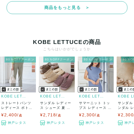
商品をもっと見る ＞
KOBE LETTUCEの商品
こちらはいかがでしょうか
80％OFFクーポン
80％OFFクーポン
80％OFFクーポン
80％
KOBE LETTUCE
KOBE LETTUCE
KOBE LETTUCE
ストレートパンツ
サンダル レディー
サマーニット トッ
サンダル
レディース ボトム
ス シューズ 夏 メ
プス レディース 夏
ンダル 
ス 春 ウエス...
ッシュ ミュ...
フレンチス...
シューズ 春
¥2,400/
¥2,718/
¥2,300/
¥2,300
点
点
点
神戸レタス
神戸レタス
神戸レタス
神戸