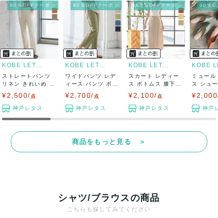
80％OFFクーポン
80％OFFクーポン
80％OFFクーポン
80％
※商品の在庫がない場合、または近日発売予定のためリンク切
れしていることがございます。
KOBE LETTUCE
KOBE LETTUCE
KOBE LETTUCE
ストレートパンツ
ワイドパンツ レデ
スカート レディー
ミュール
リネン きれいめ レ
ィース パンツ ボト
ス ボトムス 膝下
ス シュ
ディース ボ...
ムス 春 夏...
ロングスカー...
ル 夏 靴 .
¥2,500/
¥2,700/
¥2,100/
¥2,000
点
点
点
神戸レタス
神戸レタス
神戸レタス
神戸
商品をもっと見る ＞
シャツ/ブラウスの商品
こちらも探してみてください