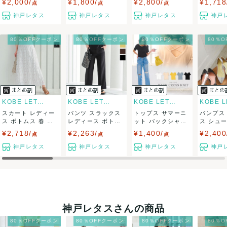
¥2,000/
¥1,800/
¥2,800/
¥1,718
点
点
点
送料：
¥990
(見込み)
送料表を確認する
神戸レタス
神戸レタス
神戸レタス
神戸
こちらの出品者の商品を
¥20,000以上注文の場合送料無料
に
なります
出荷目安：3営業日以内
80％OFFクーポン
80％OFFクーポン
80％OFFクーポン
80％
大阪府から出荷
KOBE LETTUCE
KOBE LETTUCE
KOBE LETTUCE
スカート レディー
パンツ スラックス
トップス サマーニ
パンプス
ス ボトムス 春 マ
レディース ボトム
ット バックシャン
ス シュ
キシ ロング...
ス 夏 スト...
バッククロス...
トパンプス 
¥2,718/
¥2,263/
¥1,400/
¥2,400
点
点
点
神戸レタス
神戸レタス
神戸レタス
神戸
神戸レタスさんの商品
80％OFFクーポン
80％OFFクーポン
80％OFFクーポン
80％