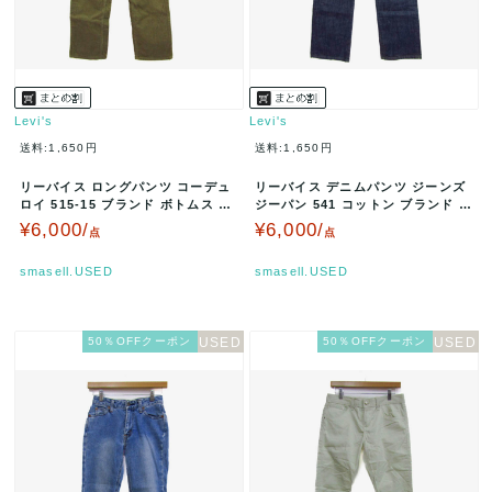
Levi's
Levi's
送料:1,650円
送料:1,650円
リーバイス ロングパンツ コーデュ
リーバイス デニムパンツ ジーンズ
ロイ 515-15 ブランド ボトムス 日
ジーパン 541 コットン ブランド ボ
本製 メンズ 30サイズ…
トムス レディース 28…
¥6,000/
¥6,000/
点
点
smasell.USED
smasell.USED
50％OFFクーポン
50％OFFクーポン