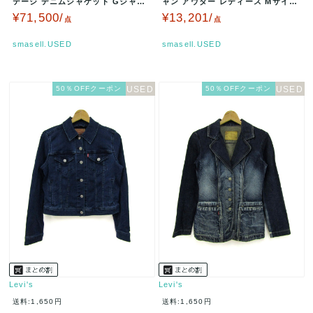
テージ デニムジャケット Gジャン
ャン アウター レディース Mサイズ
アウター レディース 36…
ブルー Levi's 【中古…
¥71,500/
¥13,201/
点
点
smasell.USED
smasell.USED
50％OFFクーポン
50％OFFクーポン
Levi's
Levi's
送料:1,650円
送料:1,650円