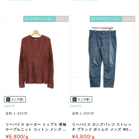
50％OFFクーポン
50％OFFクーポン
Levi's
Levi's
送料:1,650円
送料:1,650円
リーバイス セーター トップス 長袖
リーバイス ロングパンツ ストレッ
ケーブルニット コットン メンズ M
チ ブランド ボトムス メンズ W32/
サイズ 赤茶 Levi's…
L30サイズ ブルー Le…
¥6,800/
¥4,800/
点
点