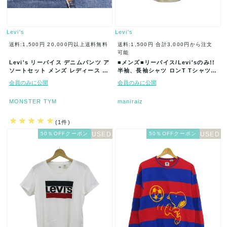
Levi's
Levi's
送料:1,500円
20,000円以上送料無料
送料:1,500円
合計3,000円から注文
可能
Levi's リーバイス デニムパンツ ア
■メンズ■リーバイス/Levi'sのみ!!
ソートセット メンズ レディース ま
半袖、長袖シャツ ロンT Tシャツ
とめ売り
トレーナー10枚セ…
会員のみに公開
会員のみに公開
MONSTER TYM
maniraiz
(1件)
50％OFFクーポン
50％OFFクーポン