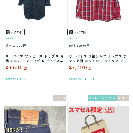
Levi's
Levi's
送料:1,650円
送料:1,650円
リーバイス ワンピース トップス 長
リーバイス 長袖シャツ トップス チ
袖 デニム インディゴ レディース
ェック柄 コットン レッドタブ メン
Mサイズ ネイビー Levi…
ズ Lサイズ 赤×白 Lev…
¥6,601/
¥7,701/
点
点
smasell.USED
smasell.USED
5％OFFクーポン