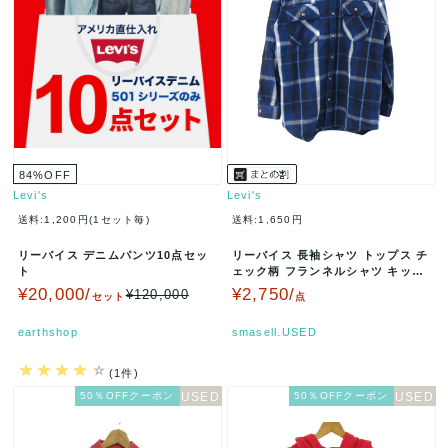
84
%
OFF
Levi's
Levi's
送料:1,200円(1セット毎)
送料:1,650円
リーバイス デニムパンツ10点セッ
リーバイス 長袖シャツ トップス チ
ト
ェック柄 フランネルシャツ キッズ
男の子用 150サイズ ネイ…
¥20,000/
¥2,750/
¥120,000
セット
点
earthshop
smasell.USED
(1件)
50％OFFクーポン
50％OFFクーポン