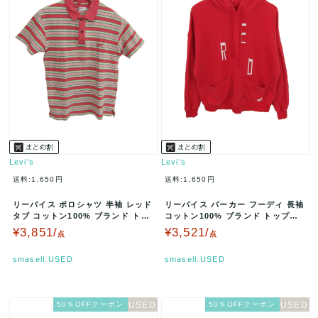
Levi's
Levi's
送料:1,650円
送料:1,650円
リーバイス ポロシャツ 半袖 レッド
リーバイス パーカー フーディ 長袖
タブ コットン100% ブランド トッ
コットン100% ブランド トップス
プス 赤 メンズ Mサイズ…
赤 レディース Sサイズ…
¥3,851/
¥3,521/
点
点
smasell.USED
smasell.USED
50％OFFクーポン
50％OFFクーポン