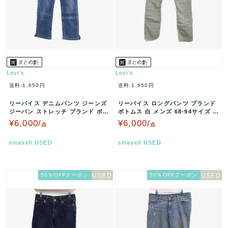
Levi's
Levi's
送料:1,650円
送料:1,650円
リーバイス デニムパンツ ジーンズ
リーバイス ロングパンツ ブランド
ジーパン ストレッチ ブランド ボト
ボトムス 白 メンズ 68-94サイズ ホ
ムス レディース W27サイ…
ワイト Levi's …
¥6,000/
¥6,000/
点
点
smasell.USED
smasell.USED
50％OFFクーポン
50％OFFクーポン