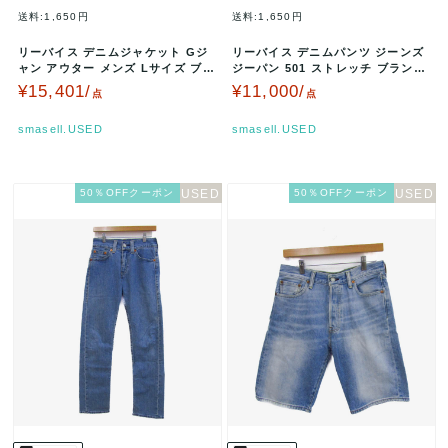
送料:1,650円
送料:1,650円
リーバイス デニムジャケット Gジ
リーバイス デニムパンツ ジーンズ
ャン アウター メンズ Lサイズ ブル
ジーパン 501 ストレッチ ブランド
ー Levi's 【中古】
ボトムス メンズ W30…
¥15,401/
¥11,000/
点
点
smasell.USED
smasell.USED
50％OFFクーポン
50％OFFクーポン