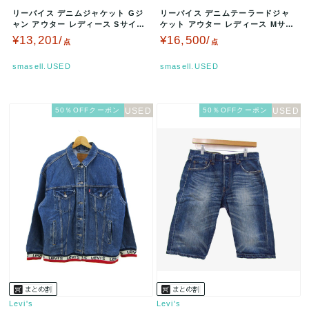
リーバイス デニムジャケット Gジ
リーバイス デニムテーラードジャ
ャン アウター レディース Sサイズ
ケット アウター レディース Mサイ
インディゴブルー Levi'…
ズ ブルー Levi's 【中古…
¥13,201/
¥16,500/
点
点
smasell.USED
smasell.USED
50％OFFクーポン
50％OFFクーポン
Levi's
Levi's