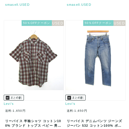
smasell.USED
smasell.USED
50％OFFクーポン
50％OFFクーポン
Levi's
Levi's
送料:1,650円
送料:1,650円
リーバイス 半袖シャツ コットン10
リーバイス デニムパンツ ジーンズ
0% ブランド トップス ベビー 男の
ジーパン 532 コットン100% ボト