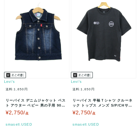
Levi's
Levi's
送料:1,650円
送料:1,650円
リーバイス デニムジャケット ベス
リーバイス 半袖Ｔシャツ クルーネ
ト アウター ベビー 男の子用 90サ
ック トップス メンズ S/P/CHサイ
イズ インディゴブルー Le…
ズ ブラック Levi's…
¥2,750/
¥2,750/
点
点
smasell.USED
smasell.USED