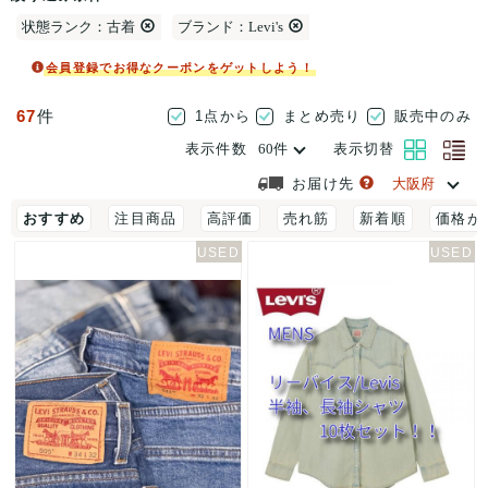
状態ランク：古着
ブランド：Levi's
会員登録でお得なクーポンをゲットしよう！
67
件
1点から
まとめ売り
販売中のみ
表示件数
表示切替
お届け先
おすすめ
注目商品
高評価
売れ筋
新着順
価格が