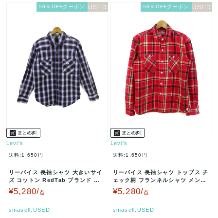
50％OFFクーポン
50％OFFクーポン
Levi's
Levi's
送料:1,650円
送料:1,650円
リーバイス 長袖シャツ 大きいサイ
リーバイス 長袖シャツ トップス チ
ズ コットン RedTab ブランド ト
ェック柄 フランネルシャツ メンズ
ップス メンズ XLサイズ…
Mサイズ 赤×黒 Levi'…
¥5,280/
¥5,280/
点
点
smasell.USED
smasell.USED