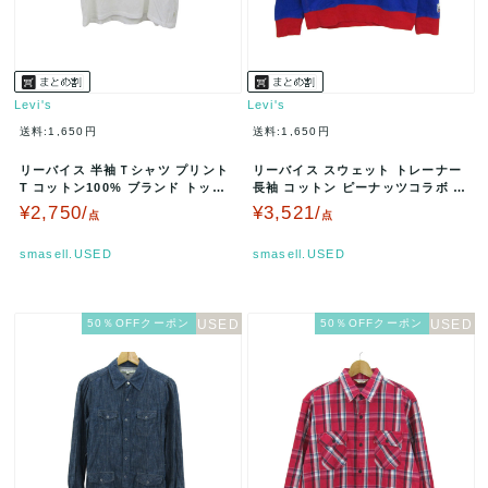
Levi's
Levi's
送料:1,650円
送料:1,650円
リーバイス 半袖Ｔシャツ プリント
リーバイス スウェット トレーナー
T コットン100% ブランド トップ
長袖 コットン ピーナッツコラボ ブ
ス 白 メンズ Mサイズ ホ…
ランド トップス 赤 メンズ…
¥2,750/
¥3,521/
点
点
smasell.USED
smasell.USED
50％OFFクーポン
50％OFFクーポン