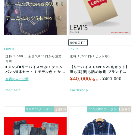
90
%
OFF
Levi's
Levi's
送料:1,500円
合計3,000円から注文
送料:1,200円(1セット毎)
可能
■メンズ■リーバイスのみ!! デニム
【リーバイス Levi's 20点セット】
パンツ5本セット!! モデル色々 サイ
運も福(服)も詰め放題!ブランド福
ズ色々 デザインカラー色…
袋!在庫限り、迷ったら負…
¥40,000/
¥400,000
会員のみに公開
セット
maniraiz
earthshop
5％OFFクーポン
50％OFFクーポン