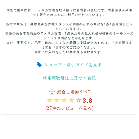
大阪で国内古着、アメリカ古着を取り扱う総合古着卸会社です。古着屋さんやネ
ット販売される方にご利用いただいています。
当方の商品は、経験豊富な弊社スタッフが利益のとれる商品を1点1点厳選しピッ
クしております。
需要のある季節商品やアメリカ古着、1点あたりの仕入れ値が格安のオールシーズ
ンミックス商品などがあります。
また、毛羽立ち、毛玉、破れ、シミなど着用に支障があるものは、できる限りよ
けておりますのでご安心ください。
大量に仕入れをしたい業者様も大歓迎です。
ショップ・取引ガイドを見る
特定商取引法に基づく表記
総合古着卸KING
3.8
(27件のレビューを見る)