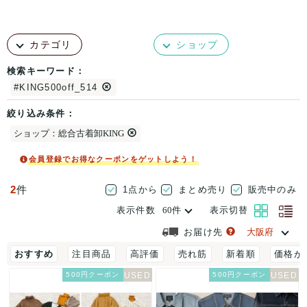
カテゴリ
ショップ
検索キーワード：
#KING500off_514
絞り込み条件：
ショップ：総合古着卸KING
会員登録でお得なクーポンをゲットしよう！
2
件
1点から
まとめ売り
販売中のみ
表示件数
表示切替
お届け先
おすすめ
注目商品
高評価
売れ筋
新着順
価格が
500円クーポン
500円クーポン