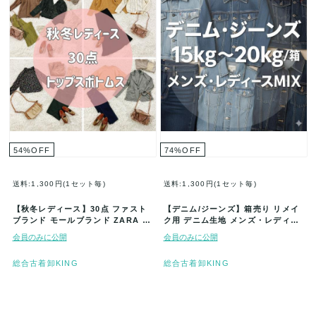
54
%
OFF
74
%
OFF
送料:1,300円(1セット毎)
送料:1,300円(1セット毎)
【秋冬レディース】30点 ファスト
【デニム/ジーンズ】箱売り リメイ
ブランド モールブランド ZARA ザ
ク用 デニム生地 メンズ・レディー
ラ UNIQLO ユニクロ …
スMIX 種類いろいろ ジーンズ…
会員のみに公開
会員のみに公開
総合古着卸KING
総合古着卸KING