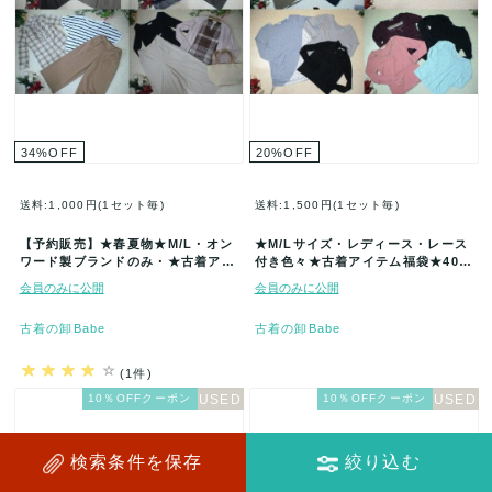
34
%
OFF
20
%
OFF
送料:1,000円(1セット毎)
送料:1,500円(1セット毎)
【予約販売】★春夏物★M/L・オン
★M/Lサイズ・レディース・レース
ワード製ブランドのみ・★古着アイ
付き色々★古着アイテム福袋★40着
テム★40着セット福袋★23区・
セット★まとめ売★古着★卸★ベ
会員のみに公開
会員のみに公開
組…
ー…
古着の卸Babe
古着の卸Babe
(1件)
10％OFFクーポン
10％OFFクーポン
検索条件を保存
絞り込む