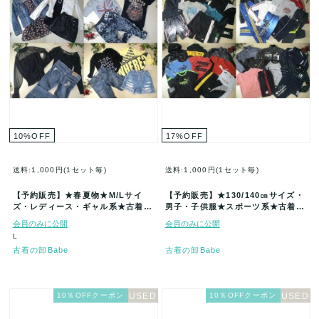
10
%
OFF
17
%
OFF
送料:1,000円(1セット毎)
送料:1,000円(1セット毎)
【予約販売】★春夏物★M/Lサイ
【予約販売】★130/140㎝サイズ・
ズ・レディース・ギャル系★古着ア
男子・子供服★スポーツ系★古着ア
イテム福袋★80着セット★まとめ売
イテム★50着セット福袋★まと…
会員のみに公開
会員のみに公開
★…
L
古着の卸Babe
古着の卸Babe
10％OFFクーポン
10％OFFクーポン