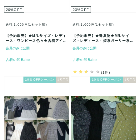
20
%
OFF
23
%
OFF
送料:1,000円(1セット毎)
送料:1,000円(1セット毎)
【予約販売】★M/Lサイズ・レディ
【予約販売】★春夏物★M/Lサイ
ース・ワンピース色々★古着アイテ
ズ・レディース・姫系ガーリー系★
ム福袋★40着セット★まとめ売★
古着アイテム★40着セット★まとめ
会員のみに公開
会員のみに公開
古…
売…
古着の卸Babe
古着の卸Babe
(1件)
10％OFFクーポン
10％OFFクーポン