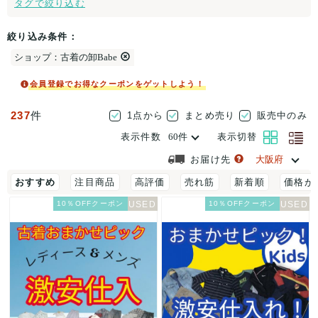
タグで絞り込む
絞り込み条件：
ショップ：古着の卸Babe
会員登録でお得なクーポンをゲットしよう！
237
件
1点から
まとめ売り
販売中のみ
表示件数
表示切替
お届け先
おすすめ
注目商品
高評価
売れ筋
新着順
価格が
10％OFFクーポン
10％OFFクーポン