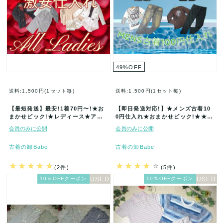
49
%
OFF
送料:1,500円(1セット毎)
送料:1,500円(1セット毎)
【最短発送】最安!1着70円〜!★お
【即日発送対応!】★メンズ古着10
まかせピック!★レディース★アソ
0円仕入れ★おまかせピック!★★5
ートセット★まとめ売り★トップ
0着セット★まとめ売り★古着★
会員のみに公開
会員のみに公開
ス…
卸…
古着の卸Babe
古着の卸Babe
(2件)
(5件)
10％OFFクーポン
10％OFFクーポン