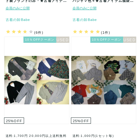
ド製ブランドのみ・★古着アイテム
パジャマ色々★古着アイテム福袋★
★40着セット福袋★23区・組曲…
20着セット★まとめ売★古着★卸
会員のみに公開
会員のみに公開
★…
古着の卸Babe
古着の卸Babe
(6件)
(1件)
10％OFFクーポン
10％OFFクーポン
25
%
OFF
25
%
OFF
送料:1,700円
20,000円以上送料無料
送料:1,000円(1セット毎)