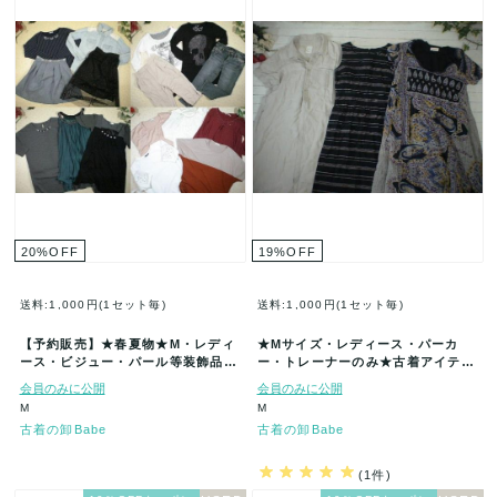
20
%
OFF
19
%
OFF
送料:1,000円(1セット毎)
送料:1,000円(1セット毎)
【予約販売】★春夏物★M・レディ
★Mサイズ・レディース・パーカ
ース・ビジュー・パール等装飾品付
ー・トレーナーのみ★古着アイテム
き古着アイテム福袋★50着セット★
福袋★30セット★まとめ売★古着★
会員のみに公開
会員のみに公開
ま…
卸★…
M
M
古着の卸Babe
古着の卸Babe
(1件)