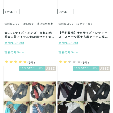
17
%
OFF
20
%
OFF
送料:1,700円
20,000円以上送料無料
送料:1,000円(1セット毎)
★L/LLサイズ・メンズ・きれいめ
【予約販売】★Mサイズ・レディー
系★古着アイテム★50着セット★ま
ス・スポーツ系★古着アイテム福袋
とめ売り★古着★卸★ベール★仕
★40着セット★まとめ売★古着★卸
会員のみに公開
会員のみに公開
入…
★…
古着の卸Babe
古着の卸Babe
(9件)
(1件)
10％OFFクーポン
10％OFFクーポン