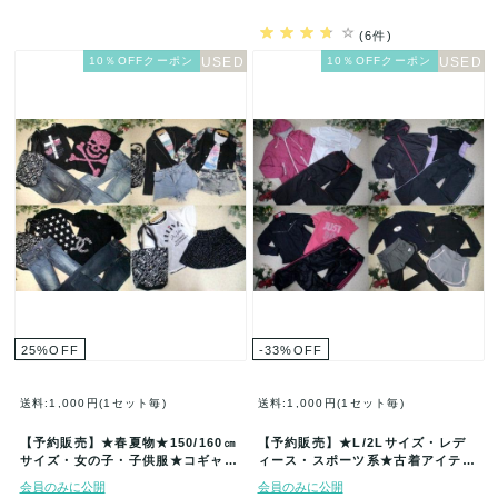
(6件)
10％OFFクーポン
10％OFFクーポン
25
%
OFF
-33
%
OFF
送料:1,000円(1セット毎)
送料:1,000円(1セット毎)
【予約販売】★春夏物★150/160㎝
【予約販売】★L/2Lサイズ・レデ
サイズ・女の子・子供服★コギャル
ィース・スポーツ系★古着アイテム
系★古着アイテム★50着セット…
福袋★40着セット★まとめ売★古
会員のみに公開
会員のみに公開
着…