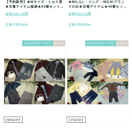
【予約販売】★Mサイズ・ミセス系
★M/L/LL・イング・INGNIブラン
★古着アイテム福袋★60着セット★
ドのみ★古着アイテム★40着セット
まとめ売★古着★卸★ベール★仕入
★まとめ売り★古着★卸★ベ…
会員のみに公開
会員のみに公開
★…
古着の卸Babe
古着の卸Babe
10％OFFクーポン
10％OFFクーポン
29
%
OFF
17
%
OFF