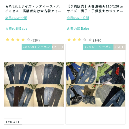
★M/L/LLサイズ・レディース・ハ
【予約販売】★春夏物★110/120㎝
イミセス・高齢者向け★古着アイテ
サイズ・男子・子供服★カジュアル
ム福袋★70着セット★まとめ売★…
系★古着アイテム★50着セット…
会員のみに公開
会員のみに公開
古着の卸Babe
古着の卸Babe
(2件)
(1件)
10％OFFクーポン
10％OFFクーポン
17
%
OFF