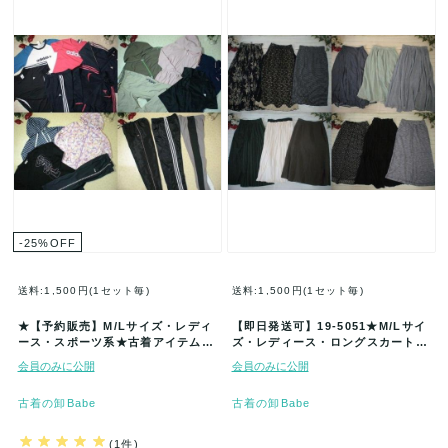
-25
%
OFF
送料:1,500円(1セット毎)
送料:1,500円(1セット毎)
★【予約販売】M/Lサイズ・レディ
【即日発送可】19-5051★M/Lサイ
ース・スポーツ系★古着アイテム福
ズ・レディース・ロングスカート
袋★50着セット★まとめ売★古着
色々★古着アイテム★40着セッ…
会員のみに公開
会員のみに公開
★…
古着の卸Babe
古着の卸Babe
(1件)