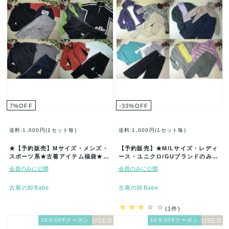
7
%
OFF
-33
%
OFF
送料:1,000円(1セット毎)
送料:1,000円(1セット毎)
★【予約販売】Mサイズ・メンズ・
【予約販売】★M/Lサイズ・レディ
スポーツ系★古着アイテム福袋★50
ース・ユニクロ/GUブランドのみ★
着セット★まとめ売★古着★卸★ベ
古着アイテム福袋★80着セット★…
会員のみに公開
会員のみに公開
ー…
古着の卸Babe
古着の卸Babe
(1件)
10％OFFクーポン
10％OFFクーポン