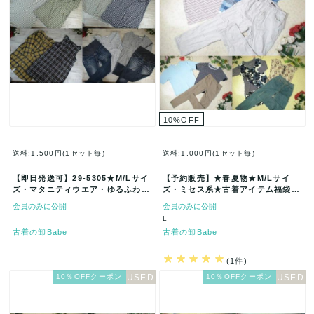
10
%
OFF
送料:1,500円(1セット毎)
送料:1,000円(1セット毎)
【即日発送可】29-5305★M/Lサイ
【予約販売】★春夏物★M/Lサイ
ズ・マタニティウエア・ゆるふわコ
ズ・ミセス系★古着アイテム福袋★
ーデ★古着アイテム★40着セ…
60着セット★まとめ売★古着★卸★
会員のみに公開
会員のみに公開
ベ…
L
古着の卸Babe
古着の卸Babe
(1件)
10％OFFクーポン
10％OFFクーポン