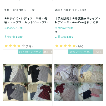
送料:1,000円(1セット毎)
送料:1,000円(1セット毎)
★Mサイズ・レディス・半袖・長
【予約販売】★春夏物★Mサイズ・
袖・トップス・カットソー・プルオ
レディース・AneCanきれいめ系★
ーバー・ブラウス・シャツ色々★古
古着アイテム福袋★80着セット★…
会員のみに公開
会員のみに公開
着アイ…
M
古着の卸Babe
古着の卸Babe
(1件)
(1件)
10％OFFクーポン
10％OFFクーポン