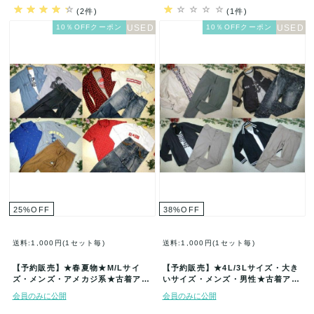
(2件)
(1件)
10％OFFクーポン
10％OFFクーポン
25
%
OFF
38
%
OFF
送料:1,000円(1セット毎)
送料:1,000円(1セット毎)
【予約販売】★春夏物★M/Lサイ
【予約販売】★4L/3Lサイズ・大き
ズ・メンズ・アメカジ系★古着アイ
いサイズ・メンズ・男性★古着アイ
テム★50着セット★まとめ売り★古
テム福袋★40着セット★まとめ売…
会員のみに公開
会員のみに公開
着…