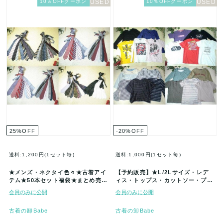
10％OFFクーポン
10％OFFクーポン
25
%
OFF
-20
%
OFF
送料:1,200円(1セット毎)
送料:1,000円(1セット毎)
★メンズ・ネクタイ色々★古着アイ
【予約販売】★L/2Lサイズ・レデ
テム★50本セット福袋★まとめ売り
ィス・トップス・カットソー・プル
★古着★卸★ベール★仕入★大量★
オーバー・ブラウス・シャツ色々★
会員のみに公開
会員のみに公開
問…
古…
古着の卸Babe
古着の卸Babe