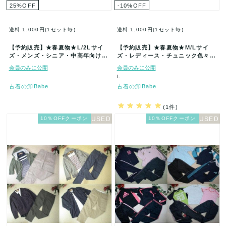
25
%
OFF
-10
%
OFF
送料:1,000円(1セット毎)
送料:1,000円(1セット毎)
【予約販売】★春夏物★L/2Lサイ
【予約販売】★春夏物★M/Lサイ
ズ・メンズ・シニア・中高年向け★
ズ・レディース・チュニック色々★
古着アイテム★50着セット★まと
古着アイテム福袋★50着セット★ま
会員のみに公開
会員のみに公開
め…
と…
L
古着の卸Babe
古着の卸Babe
(1件)
10％OFFクーポン
10％OFFクーポン