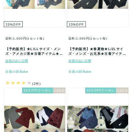
15
%
OFF
13
%
OFF
送料:1,000円(1セット毎)
送料:1,000円(1セット毎)
【予約販売】★L/LLサイズ・メン
【予約販売】★春夏物★L/2Lサイ
ズ・アメカジ系★古着アイテム★50
ズ・メンズ・お兄系★古着アイテム
着セット★まとめ売り★古着★卸
★50着セット★まとめ売り★古着
会員のみに公開
会員のみに公開
★…
★…
古着の卸Babe
古着の卸Babe
(2件)
10％OFFクーポン
10％OFFクーポン