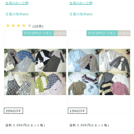
ム福袋★80着セット★まとめ売★
★40着セット★まとめ売り★古着…
会員のみに公開
会員のみに公開
古…
古着の卸Babe
古着の卸Babe
(10件)
10％OFFクーポン
10％OFFクーポン
20
%
OFF
13
%
OFF
送料:1,000円(1セット毎)
送料:1,500円(1セット毎)