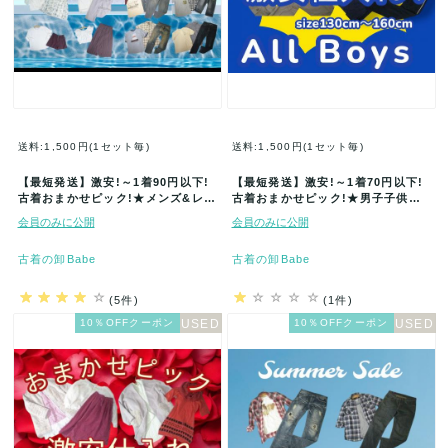
送料:1,500円(1セット毎)
送料:1,500円(1セット毎)
【最短発送】激安!～1着90円以下!
【最短発送】激安!～1着70円以下!
古着おまかせピック!★メンズ&レデ
古着おまかせピック!★男子子供服
ィース★アソートセット★まとめ…
★アソートセット★まとめ売り★
会員のみに公開
会員のみに公開
ト…
古着の卸Babe
古着の卸Babe
(5件)
(1件)
10％OFFクーポン
10％OFFクーポン