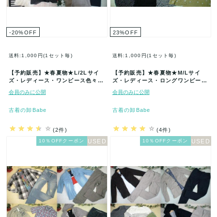
-20
%
OFF
23
%
OFF
送料:1,000円(1セット毎)
送料:1,000円(1セット毎)
【予約販売】★春夏物★L/2Lサイ
【予約販売】★春夏物★M/Lサイ
ズ・レディース・ワンピース色々★
ズ・レディース・ロングワンピース
古着アイテム福袋★30着セット★
色々★古着アイテム福袋★30着セッ
会員のみに公開
会員のみに公開
ま…
ト…
古着の卸Babe
古着の卸Babe
(2件)
(4件)
10％OFFクーポン
10％OFFクーポン