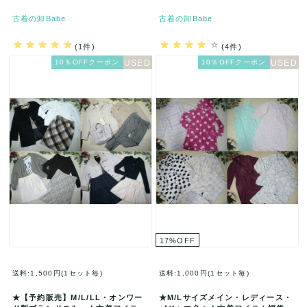
古着の卸Babe
古着の卸Babe
(1件)
(4件)
10％OFFクーポン
10％OFFクーポン
17
%
OFF
送料:1,500円(1セット毎)
送料:1,000円(1セット毎)
★【予約販売】M/L/LL・オンワー
★M/Lサイズメイン・レディース・