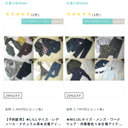
古着の卸Babe
古着の卸Babe
(2件)
(1件)
10％OFFクーポン
10％OFFクーポン
29
%
OFF
20
%
OFF
送料:1,000円(1セット毎)
送料:1,700円(1セット毎)
【予約販売】★L/LLサイズ・レデ
★M/L/2Lサイズ・メンズ・ワーク
ィース・ナチュラル系★古着アイテ
ウェア・作業着色々★古着アイテム