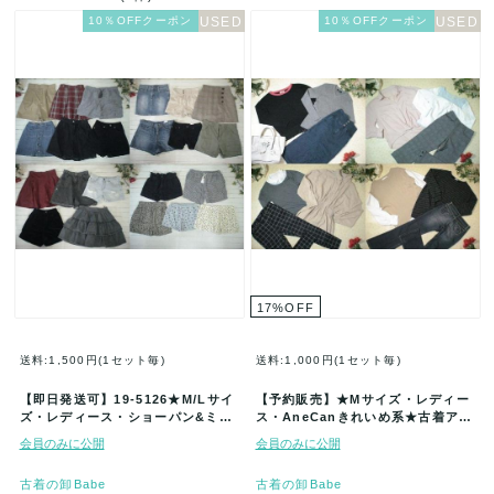
10％OFFクーポン
10％OFFクーポン
17
%
OFF
送料:1,500円(1セット毎)
送料:1,000円(1セット毎)
【即日発送可】19-5126★M/Lサイ
【予約販売】★Mサイズ・レディー
ズ・レディース・ショーパン&ミニ
ス・AneCanきれいめ系★古着アイ
スカ色々★古着アイテム★20…
テム福袋★80着セット★まとめ売…
会員のみに公開
会員のみに公開
古着の卸Babe
古着の卸Babe