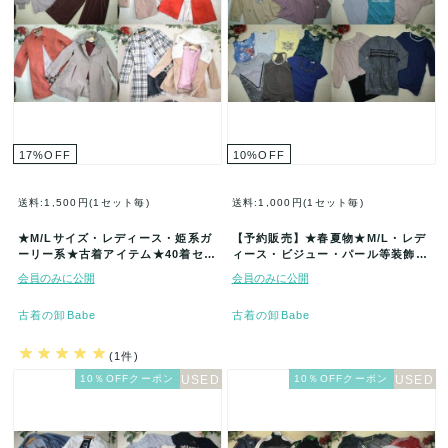
17
%
OFF
10
%
OFF
送料:1,500円(1セット毎)
送料:1,000円(1セット毎)
★M/Lサイズ・レディース・姫系ガ
【予約販売】★春夏物★M/L・レデ
ーリー系★古着アイテム★40着セッ
ィース・ビジュー・パール等装飾品
ト★まとめ売り★古着★卸★ベー
付き古着アイテム福袋★50着セッ
会員のみに公開
会員のみに公開
ル…
ト…
古着の卸Babe
古着の卸Babe
(1件)
10％OFFクーポン
10％OFFクーポン