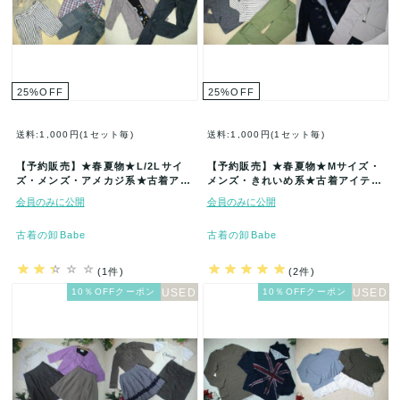
25
%
OFF
25
%
OFF
送料:1,000円(1セット毎)
送料:1,000円(1セット毎)
【予約販売】★春夏物★L/2Lサイ
【予約販売】★春夏物★Mサイズ・
ズ・メンズ・アメカジ系★古着アイ
メンズ・きれいめ系★古着アイテム
テム★50着セット★まとめ売り★
★50着セット★まとめ売り★古着★
会員のみに公開
会員のみに公開
古…
卸…
古着の卸Babe
古着の卸Babe
(1件)
(2件)
10％OFFクーポン
10％OFFクーポン