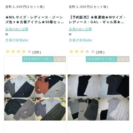
送料:1,000円(1セット毎)
送料:1,000円(1セット毎)
★M/Lサイズ・レディース・ジーン
【予約販売】★春夏物★Mサイズ・
ズ色々★古着アイテム★50着セット
レディース・GAL・ギャル系★古
★まとめ売り★古着★卸★ベール
着アイテム福袋★50着セット★まと
会員のみに公開
会員のみに公開
★…
め…
M
M
古着の卸Babe
古着の卸Babe
(3件)
(3件)
10％OFFクーポン
10％OFFクーポン