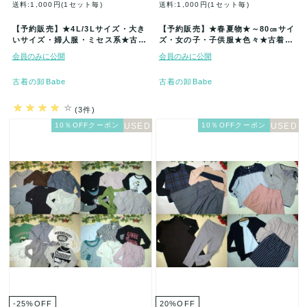
送料:1,000円(1セット毎)
送料:1,000円(1セット毎)
【予約販売】★4L/3Lサイズ・大き
【予約販売】★春夏物★～80㎝サイ
いサイズ・婦人服・ミセス系★古着
ズ・女の子・子供服★色々★古着ア
アイテム福袋★40着セット★まと…
イテム★50着セット★福袋★まと
会員のみに公開
会員のみに公開
め…
古着の卸Babe
古着の卸Babe
(3件)
10％OFFクーポン
10％OFFクーポン
-25
%
OFF
20
%
OFF