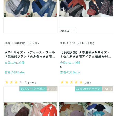
20
%
OFF
送料:1,500円(1セット毎)
送料:1,000円(1セット毎)
★M/Lサイズ・レディース・ワール
【予約販売】★春夏物★Mサイズ・
ド製系列ブランドのみ色々★古着ア
ミセス系★古着アイテム福袋★60着
イテム福袋★40着セット★グロー
セット★まとめ売★古着★卸★ベー
会員のみに公開
会員のみに公開
ブ…
ル…
M
古着の卸Babe
古着の卸Babe
(2件)
(2件)
10％OFFクーポン
10％OFFクーポン