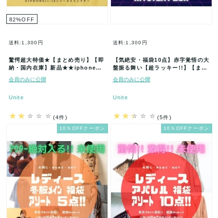
82
%
OFF
送料:1,300円
送料:1,300円
驚愕超大特価★【まとめ売り】【即
【気絶安・福袋10点】赤字覚悟の大
納・国内在庫】新品★★iphoneケ
盤振る舞い【超ラッキー!!】【まと
ース詰め込み福袋 アソートセッ
めてお得にGET】新品★大好評!…
会員のみに公開
会員のみに公開
ト…
Unite
Unite
(4件)
(5件)
10％OFFクーポン
10％OFFクーポン