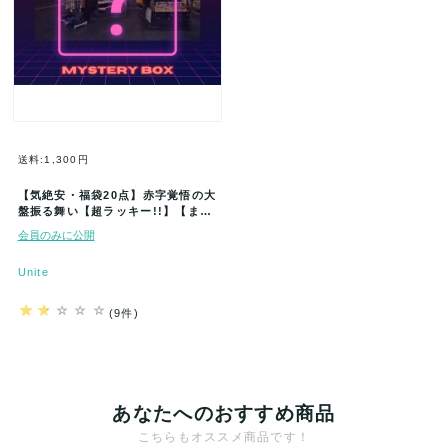
送料:1,300円
【気絶安・福袋20点】赤字覚悟の大
盤振る舞い【超ラッキー!!】【まと
めてお得にGET】新品★大好評!…
会員のみに公開
Unite
(9件)
あなたへのおすすめ商品
こちらもオススメ商品です！