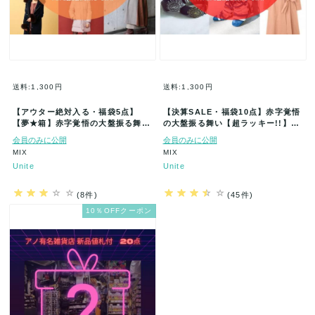
送料:1,300円
送料:1,300円
【アウター絶対入る・福袋5点】
【決算SALE・福袋10点】赤字覚悟
【夢★箱】赤字覚悟の大盤振る舞い
の大盤振る舞い【超ラッキー!!】
【超ラッキー!!】【まとめてお得に
【まとめてお得にGET】新品★大…
会員のみに公開
会員のみに公開
GE…
MIX
MIX
Unite
Unite
(8件)
(45件)
10％OFFクーポン