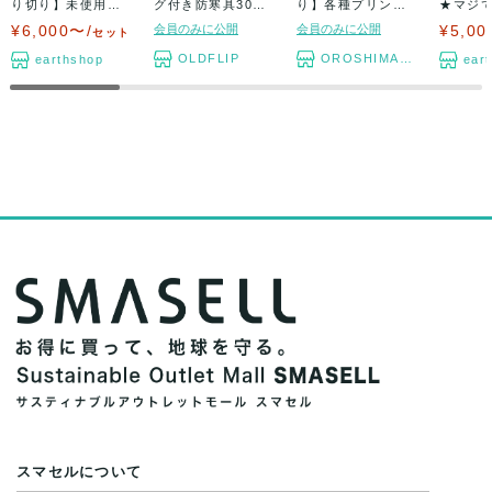
り切り】未使用タ
グ付き防寒具30〜9
り】各種プリンタ
★マジで
グ付きのみ ブ...
0点アソート...
ーインク100個セ
くなり
¥6,000〜/
会員のみに公開
会員のみに公開
¥5,00
セット
ッ...
★...
OLDFLIP
OROSHIMARU
earthshop
ear
スマセルについて