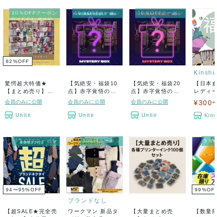
10％OFFクーポン
10％OFFクーポン
10％OFFクーポン
82
%
OFF
Kinshu
驚愕超大特価★
【気絶安・福袋10
【気絶安・福袋20
【日本
【まとめ売り】
点】赤字覚悟の大
点】赤字覚悟の大
レディース 
【即納・国内在
盤振る舞い【超
盤振る舞い【超
福袋カテ
会員のみに公開
会員のみに公開
会員のみに公開
¥300
庫】新品...
ラ...
ラ...
Unite
Unite
Unite
Kin
5％OFFクーポン
500円クーポン
5％
94〜95
%
OFF
99
%
OF
ブランドなし
【超SALE★完全売
ワークマン 新品タ
【大量まとめ売
【数量