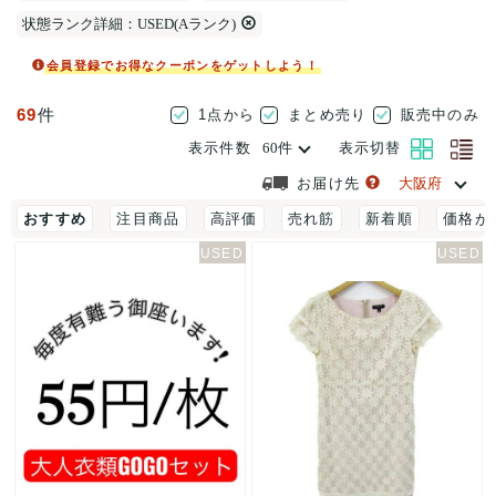
状態ランク詳細：USED(Aランク)
会員登録でお得なクーポンをゲットしよう！
69
件
1点から
まとめ売り
販売中のみ
表示件数
表示切替
お届け先
おすすめ
注目商品
高評価
売れ筋
新着順
価格が