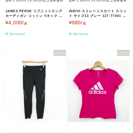
送料:1,800円
20,000円以上送料無料
送料:1,800円
20,000円以上送料無料
JAMES PERSE リブニットロング
INDIVI ストレートスカート スリッ
カーディガン コットン Vネック サ
ト サイズ13 グレー 127-77001 A0
イズ0 ブラウン 16-…
0287
¥4,000/
¥980/
点
点
M.Secound
M.Secound