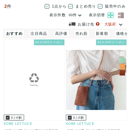
2
件
1点から
まとめ売り
販売中のみ
表示件数
表示切替
お届け先
おすすめ
注目商品
高評価
売れ筋
新着順
価格が
80％OFFクーポン
80％OFFクーポン
KOBE LETTUCE
KOBE LETTUCE