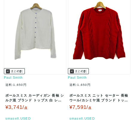
Paul Smith
Paul Smith
送料:1,650円
送料:1,650円
ポールスミス カーディガン 長袖 シ
ポールスミス ニット セーター 長袖
ルク混 ブランド トップス 白 レデ
ウール/カシミヤ混 ブランド トップ
ィース Lサイズ オフホワイ…
ス 赤 レディース Lサイ…
¥3,741/
¥7,591/
点
点
smasell.USED
smasell.USED