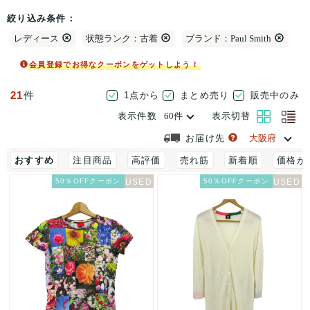
絞り込み条件：
レディース
状態ランク：古着
ブランド：Paul Smith
会員登録でお得なクーポンをゲットしよう！
21
件
1点から
まとめ売り
販売中のみ
表示件数
表示切替
お届け先
おすすめ
注目商品
高評価
売れ筋
新着順
価格が
50％OFFクーポン
50％OFFクーポン