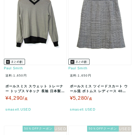
Paul Smith
Paul Smith
送料:1,650円
送料:1,650円
ポールスミス スウェット トレーナ
ポールスミス ツイードスカート ウ
ー トップス Vネック 長袖 日本製
ール混 ボトムス レディース 40サ
レディース Mサイズ 黒×グ…
イズ グレー Paul Smi…
¥4,290/
¥5,280/
点
点
smasell.USED
smasell.USED
50％OFFクーポン
50％OFFクーポン