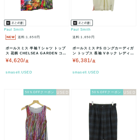
Paul Smith
Paul Smith
NEW
送料:1,650円
送料:1,650円
ポールスミス 半袖Ｔシャツ トップ
ポールスミス PS ロングカーディガ
ス 花柄 CHELSEA GARDEN コラ
ン トップス 長袖 Vネック レディー
ボT 日本製 レディー…
ス Mサイズ ホワイト P…
¥4,620/
¥6,381/
点
点
smasell.USED
smasell.USED
50％OFFクーポン
50％OFFクーポン