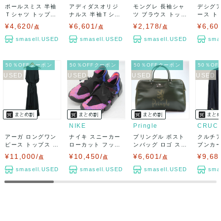
ポールスミス 半袖
アディダスオリジ
モングレ 長袖シャ
デシグア
Ｔシャツ トップス
ナルス 半袖Ｔシャ
ツ ブラウス トップ
ース ト
花柄 CHE...
ツ トップス ロ...
ス ギャザー...
スリーブ 
¥4,620/
¥6,601/
¥2,178/
¥6,60
点
点
点
smasell.USED
smasell.USED
smasell.USED
sma
50％OFFクーポン
50％OFFクーポン
50％OFFクーポン
50％O
NIKE
Pringle
CRUCI
アーガ ロングワン
ナイキ スニーカー
プリングル ボスト
クルチア
ピース トップス ノ
ローカット フット
ンバッグ ロゴ スポ
プンカ
ーリーズ ド...
スケープフラ...
ーツ 旅行 ...
トップス 
¥11,000/
¥10,450/
¥6,601/
¥9,68
点
点
点
smasell.USED
smasell.USED
smasell.USED
sma