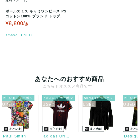
送料:1,650円
ポールスミス キャミワンピース PS
コットン100% ブランド トップス
レディース 40サイズ …
¥8,800/
点
smasell.USED
あなたへのおすすめ商品
こちらもオススメ商品です！
50％OFFクーポン
50％OFFクーポン
50％OFFクーポン
50％O
Paul Smith
adidas Originals
Desigu