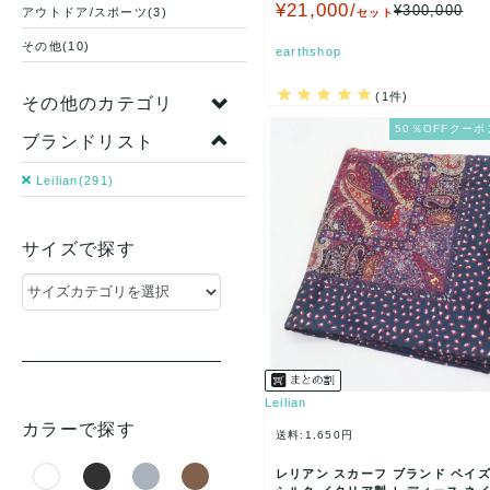
ディース…
¥21,000/
¥300,000
アウトドア/スポーツ(3)
セット
その他(10)
earthshop
(1件)
その他のカテゴリ
50％OFFクーポ
ブランドリスト
Leilian(291)
サイズで探す
Leilian
カラーで探す
送料:1,650円
レリアン スカーフ ブランド ペイ