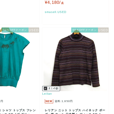
ズ ベージュ…
¥4,180/
点
smasell.USED
50％OFFクーポン
50％OFFクーポン
Leilian
0円
NEW
送料:1,650円
 シャツ トップス フレン
レリアン ニット トップス ハイネック ボー