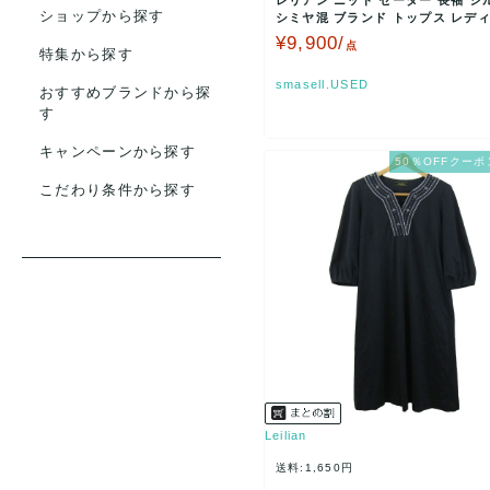
レリアン ニット セーター 長袖 シ
ショップから探す
シミヤ混 ブランド トップス レディ
サイズ ブラ…
¥9,900/
点
特集から探す
smasell.USED
おすすめブランドから探
す
キャンペーンから探す
50％OFFクーポ
こだわり条件から探す
Leilian
送料:1,650円