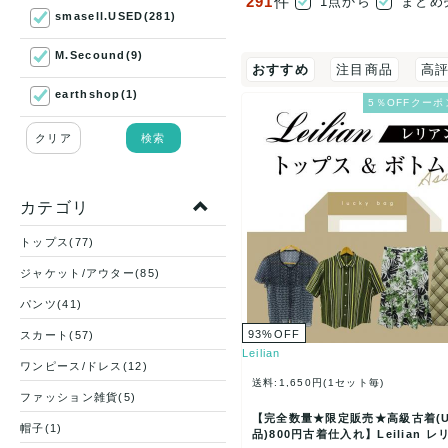
291
件
1点から
まとめ
smasell.USED(281)
M.Secound(9)
おすすめ
注目商品
高
earthshop(1)
5％OFFクーポ
クリア
検索
カテゴリ
トップス(77)
ジャケット/アウター(85)
パンツ(41)
93
%
OFF
スカート(57)
Leilian
ワンピース/ドレス(12)
送料:1,650円(1セット毎)
ファッション雑貨(5)
【完全数量★限定販売★高級古着(U
帽子(1)
品)800円古着仕入れ】Leilian レ