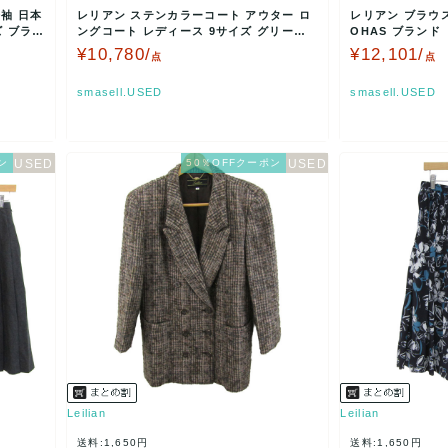
袖 日本
レリアン ステンカラーコート アウター ロ
レリアン ブラウス
ズ ブラッ
ングコート レディース 9サイズ グリーン
OHAS ブランド
Leilian…
ス 11…
¥10,780/
¥12,101/
点
点
smasell.USED
smasell.USED
ン
50％OFFクーポン
Leilian
Leilian
送料:1,650円
送料:1,650円