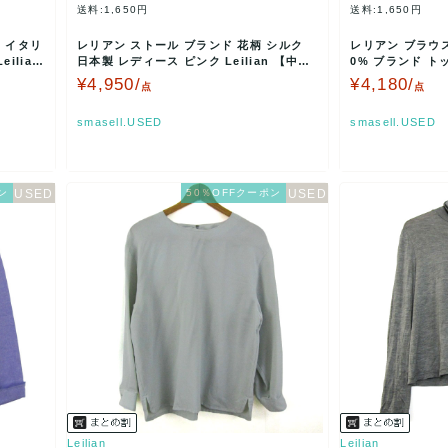
送料:1,650円
送料:1,650円
 イタリ
レリアン ストール ブランド 花柄 シルク
レリアン ブラウス
ilian
日本製 レディース ピンク Leilian 【中
0% ブランド ト
古】
ズ ブラウ…
¥4,950/
¥4,180/
点
点
smasell.USED
smasell.USED
ン
50％OFFクーポン
Leilian
Leilian