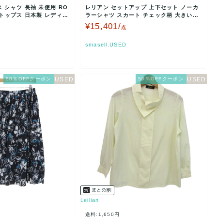
 シャツ 長袖 未使用 RO
レリアン セットアップ 上下セット ノーカ
 トップス 日本製 レディー
ラーシャツ スカート チェック柄 大きいサ
イズ レディース…
¥15,401/
点
smasell.USED
50％OFFクーポン
50％OFFクーポン
Leilian
送料:1,650円