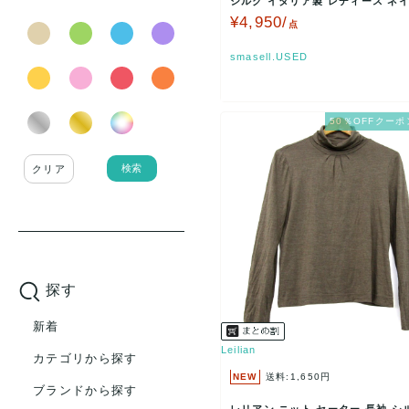
シルク イタリア製 レディース ネイ
eilian…
¥4,950/
点
smasell.USED
50％OFFクーポ
検索
クリア
探す
新着
Leilian
カテゴリから探す
NEW
送料:1,650円
ブランドから探す