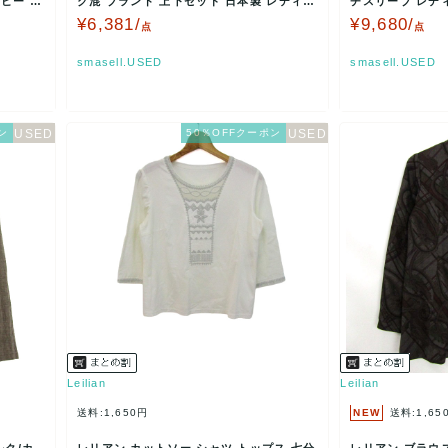
ビー L
ク混 ブランド 上下セット 日本製 レディー
チスリーブ レデ
ス 13サイズ…
Leilia…
¥6,381/
¥9,680/
点
点
smasell.USED
smasell.USED
ン
50％OFFクーポン
Leilian
Leilian
送料:1,650円
NEW
送料:1,65