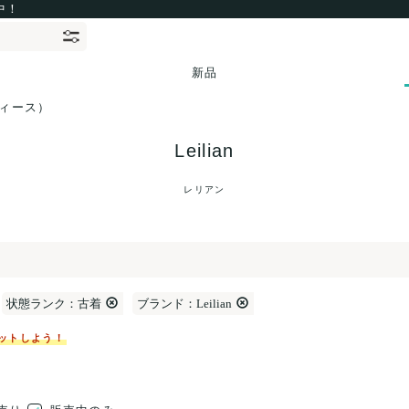
中！
新品
ディース）
Leilian
レリアン
状態ランク：古着
ブランド：Leilian
ットしよう！