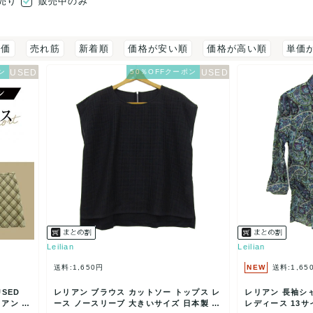
売り
販売中のみ
評価
売れ筋
新着順
価格が安い順
価格が高い順
単価
ン
50％OFFクーポン
Leilian
Leilian
送料:1,650円
NEW
送料:1,65
SED
レリアン ブラウス カットソー トップス レ
レリアン 長袖シャ
リアン レ
ース ノースリーブ 大きいサイズ 日本製 レ
レディース 13サイ