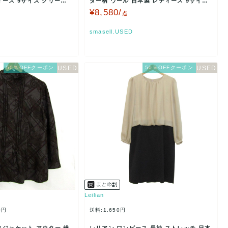
ィース 9サイズ グリーン
ダー柄 ウール 日本製 レディース 9サイズ
マルチカラ…
¥8,580/
点
smasell.USED
50％OFFクーポン
50％OFFクーポン
Leilian
0円
送料:1,650円