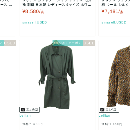
ルク/カ
レリアン カットソー シャツ トップス 七分
レリアン ブラウ
ース 9
袖 刺繍 日本製 レディース 9サイズ ホワイ
柄 ウール シルク
ト×グレー…
ズ グレー …
¥8,580/
¥7,481/
点
点
smasell.USED
smasell.USED
ン
50％OFFクーポン
Leilian
Leilian
送料:1,650円
送料:1,650円