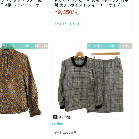
スジャケット アウター 総
レリアン ワンピース 長袖 ストレッチ 日本
 日本製 レディース 9サイ
製 大きいサイズ レディース 13サイズ ベー
ジュ×ブラ…
¥9,350/
点
smasell.USED
50％OFFクーポン
50％OFFクーポン
Leilian
送料:1,650円