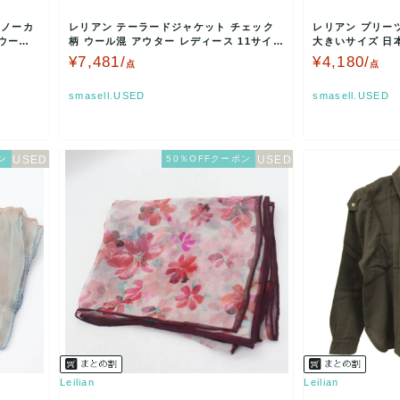
 ノーカ
レリアン テーラードジャケット チェック
レリアン プリー
ウール
柄 ウール混 アウター レディース 11サイズ
大きいサイズ 日本
ブラウン×グ…
ズ ブラック…
¥7,481/
¥4,180/
点
点
smasell.USED
smasell.USED
ン
50％OFFクーポン
Leilian
Leilian