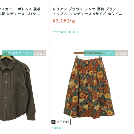
ツスカート ボトムス 花柄
レリアン ブラウス シャツ 長袖 ブランド
製 レディース 13+サイ
トップス 白 レディース 9サイズ ホワイト
Leili…
¥3,081/
点
smasell.USED
50％OFFクーポン
50％OFFクーポン
Leilian