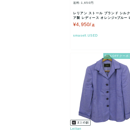
送料:1,650円
レリアン ストール ブランド シルク
ア製 レディース オレンジ×ブルー Le
【中…
¥4,950/
点
smasell.USED
50％OFFクーポ
Leilian