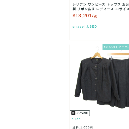
レリアン ワンピース トップス 五分
製 リボンあり レディース 11サイ
ク Lei…
¥13,201/
点
smasell.USED
50％OFFクーポ
Leilian
送料:1,650円