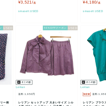
ディース 1…
n …
¥3,521/
¥4,180/
点
点
smasell.USED
smasell.USED
ン
50％OFFクーポン
Leilian
Leilian
送料:1,650円
NEW
送料:1,65
ズリー柄
レリアン セットアップ 大きいサイズ シル
レリアン ブラウス