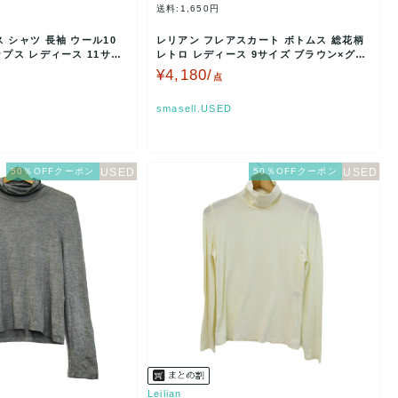
送料:1,650円
 シャツ 長袖 ウール10
レリアン フレアスカート ボトムス 総花柄
ップス レディース 11サイ
レトロ レディース 9サイズ ブラウン×グレ
ー×グリーン…
¥4,180/
点
smasell.USED
50％OFFクーポン
50％OFFクーポン
Leilian