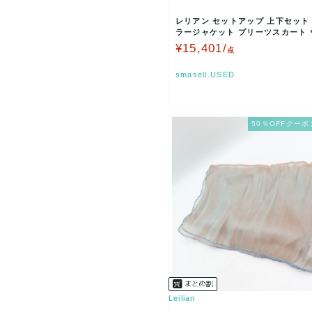
レリアン セットアップ 上下セット
ラージャケット プリーツスカート 
レディース 9サ…
¥15,401/
点
smasell.USED
50％OFFクーポ
Leilian