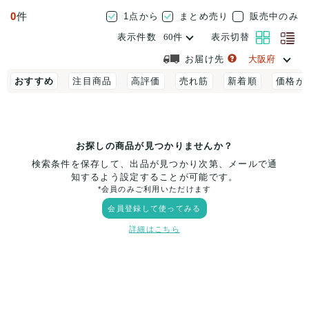
0
件
1点から
まとめ売り
販売中のみ
表示件数
表示切替
お届け先
おすすめ
注目商品
高評価
売れ筋
新着順
価格が
お探しの商品が見つかりませんか？
検索条件を保存して、出品が見つかり次第、メールで通
知するよう設定することが可能です。
*会員のみご利用いただけます
会員登録して使ってみる
詳細はこちら