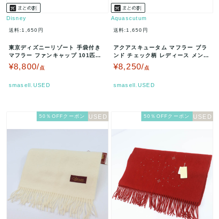
Disney
Aquascutum
送料:1,650円
送料:1,650円
東京ディズニーリゾート 手袋付き
アクアスキュータム マフラー ブラ
マフラー ファンキャップ 101匹わ
ンド チェック柄 レディース メンズ
んちゃん グッズ レディース ホ…
ネイビー Aquascutu…
¥8,800/
¥8,250/
点
点
smasell.USED
smasell.USED
50％OFFクーポン
50％OFFクーポン