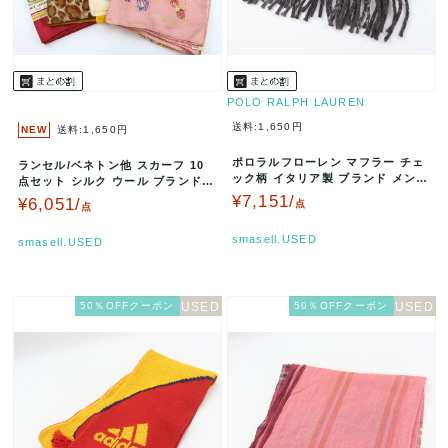
POLO RALPH LAUREN
送料:1,650円
NEW
送料:1,650円
ポロラルフローレン マフラー チェ
ランセル/ベネトン他 スカーフ 10
ック柄 イタリア製 ブランド メンズ
点セット シルク ウール ブランド
ブラック POLO RALP…
まとめて 大量 レディース …
¥7,151/
¥6,051/
点
点
smasell.USED
smasell.USED
50％OFFクーポン
50％OFFクーポン