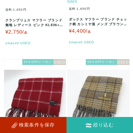
DAKS
送料:1,650円
送料:1,650円
ダックス マフラー ブランド チェッ
クランプリュス マフラー ブランド
ク柄 カシミヤ混 メンズ ブラウン D
無地 レディース ピンク KLEIN+
AKS 【中古】
【中古】
¥4,400/
¥2,750/
点
点
smasell.USED
smasell.USED
50％OFFクーポン
50％OFFクーポン
検索条件を保存
絞り込む