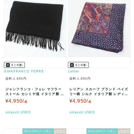
GIANFRANCO FERRE
Leilian
送料:1,650円
送料:1,650円
ジャンフランコ・フェレ マフラー
レリアン スカーフ ブランド ペイズ
ストール カシミヤ混 イタリア製 ブ
リー柄 シルク イタリア製 レディー
ランド レディース ブラック …
ス ネイビー Leilian…
¥4,950/
¥4,950/
点
点
smasell.USED
smasell.USED
50％OFFクーポン
50％OFFクーポン