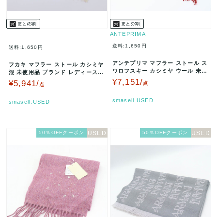
ANTEPRIMA
送料:1,650円
送料:1,650円
アンテプリマ マフラー ストール ス
フカキ マフラー ストール カシミヤ
ワロフスキー カシミヤ ウール 未使
混 未使用品 ブランド レディース
用品 ブランド レディース …
ホワイト FUKAKI 【中…
¥7,151/
¥5,941/
点
点
smasell.USED
smasell.USED
50％OFFクーポン
50％OFFクーポン