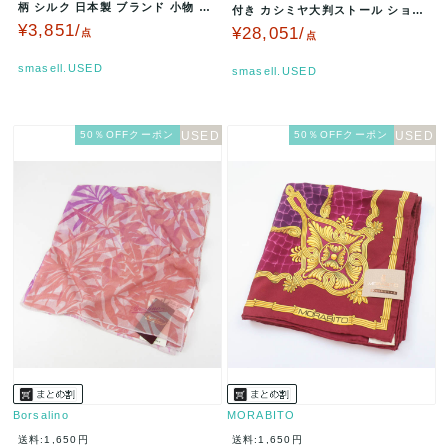
柄 シルク 日本製 ブランド 小物 レ
付き カシミヤ大判ストール ショー
ディース ブラウン Bor…
ル 和装羽織 ブランド 小物 レデ…
¥3,851/
¥28,051/
点
点
smasell.USED
smasell.USED
50％OFFクーポン
50％OFFクーポン
Borsalino
MORABITO
送料:1,650円
送料:1,650円