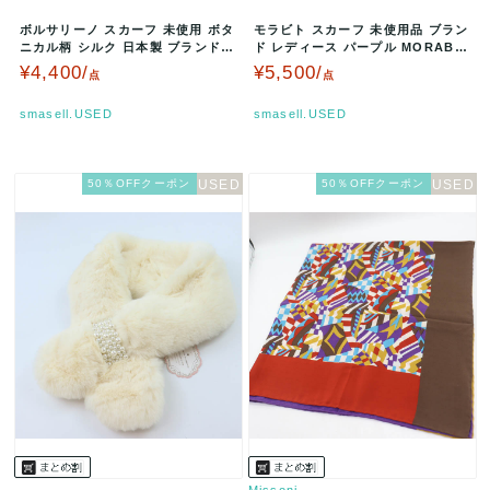
ボルサリーノ スカーフ 未使用 ボタ
モラビト スカーフ 未使用品 ブラン
ニカル柄 シルク 日本製 ブランド
ド レディース パープル MORABIT
小物 レディース ピンク B…
O 【中古】
¥4,400/
¥5,500/
点
点
smasell.USED
smasell.USED
50％OFFクーポン
50％OFFクーポン
Missoni