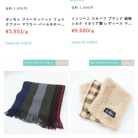
送料:1,650円
送料:1,650円
ミッソーニ スカーフ ブランド 総柄
サンモト ファーティペット フェイ
シルク イタリア製 レディース マル
クファー マフラー パールモチーフ
チカラー Missoni …
未使用 ブランド レディース …
¥9,680/
¥3,851/
点
点
smasell.USED
smasell.USED
50％OFFクーポン
50％OFFクーポン