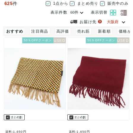
625
件
1点から
まとめ売り
販売中のみ
表示件数
表示切替
お届け先
おすすめ
注目商品
高評価
売れ筋
新着順
価格が
50％OFFクーポン
50％OFFクーポン
送料:1,650円
送料:1,650円