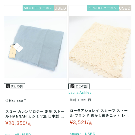
50％OFFクーポン
50％OFFクーポン
Laura Ashley
送料:1,650円
送料:1,650円
ローラアシュレイ スカーフ ストー
スロー カレンソロジー 別注 ストー
ル ブランド 透かし編みニット レデ
ル HANNAH カシミヤ混 日本製 未
ィース アイボリー Laura…
使用品 ブランド レディ…
¥3,521/
¥20,350/
点
点
smasell.USED
smasell.USED