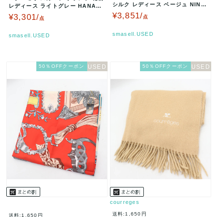
シルク レディース ベージュ NINA
レディース ライトグレー HANAE
RICCI 【中古】
MORI 森英恵 【中古…
¥3,851/
¥3,301/
点
点
smasell.USED
smasell.USED
50％OFFクーポン
50％OFFクーポン
courreges
送料:1,650円
送料:1,650円