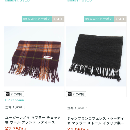
smasell.USED
smasell.USED
50％OFFクーポン
50％OFFクーポン
U.P renoma
送料:1,650円
送料:1,650円
ユーピーレノマ マフラー チェック
ジャンフランコフェレストゥーディ
柄 ウール ブランド レディース ブ
オ マフラー ストール イタリア製
ラウン U.P renoma …
ブランド メンズ ブラック GI…
¥2,750/
¥4,950/
点