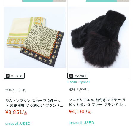
Sonia Rykiel
送料:1,650円
送料:1,650円
ソニアリキエル 袖付きマフラー ラ
ジムトンプソン スカーフ 2点セッ
ビットボレロ ファー ブランド レデ
ト 未使用有 ゾウ柄など ブランド
ィース ブラック Sonia …
まとめて レディース JIM …
¥4,180/
¥3,851/
点
点
smasell.USED
smasell.USED