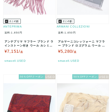
ANTEPRIMA
ARMANI COLLEZIONI
送料:1,650円
送料:1,650円
アンテプリマ マフラー ブランド ラ
アルマーニコレッツォーニ マフラ
インストーン付き ウール カシミヤ
ー ブランド ロゴグラム ウール メ
レディース パープル ANT…
ンズ グレー ARMANI CO…
¥7,151/
¥5,280/
点
点
smasell.USED
smasell.USED
50％OFFクーポン
50％OFFクーポン