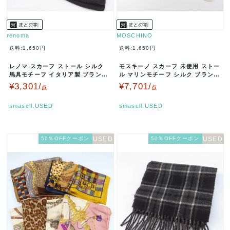
renoma
MOSCHINO
送料:1,650円
送料:1,650円
レノマ スカーフ ストール シルク
モスキーノ スカーフ 未使用 ストー
馬具モチーフ イタリア製 ブランド
ル マリンモチーフ シルク ブランド
小物 レディース ブラック×…
小物 レディース ベージュ…
¥3,301/
¥7,701/
点
点
smasell.USED
smasell.USED
50％OFFクーポン
50％OFFクーポン