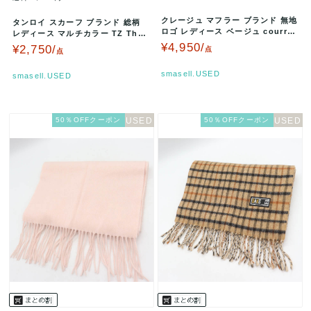
クレージュ マフラー ブランド 無地
タンロイ スカーフ ブランド 総柄
ロゴ レディース ベージュ courreg
レディース マルチカラー TZ Than
es 【中古】
gloi 【中古】
¥4,950/
¥2,750/
点
点
smasell.USED
smasell.USED
50％OFFクーポン
50％OFFクーポン