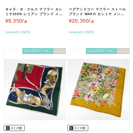
キャラ・オ・クルス マフラー カシ
ベグアンドコー マフラー ストール
ミヤ100% レリアン ブランド メン
ブランド WAKO カシミヤ メンズ
ズ ネイビー×オレンジ CA…
レディース ボルドー Be…
¥9,350/
¥20,350/
点
点
smasell.USED
smasell.USED
50％OFFクーポン
50％OFFクーポン