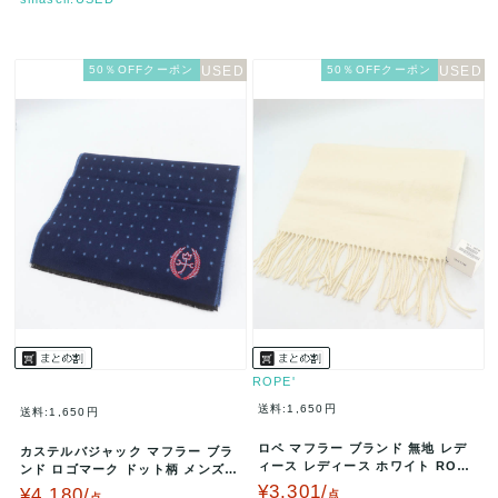
50％OFFクーポン
50％OFFクーポン
ROPE'
送料:1,650円
送料:1,650円
ロペ マフラー ブランド 無地 レデ
カステルバジャック マフラー ブラ
ィース レディース ホワイト ROP
ンド ロゴマーク ドット柄 メンズ
E' 【中古】
ネイビー JC de CAST…
¥3,301/
¥4,180/
点
点