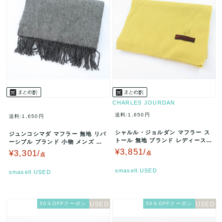
CHARLES JOURDAN
送料:1,650円
送料:1,650円
シャルル・ジョルダン マフラー ス
ジュンコシマダ マフラー 無地 リバ
トール 無地 ブランド レディース
ーシブル ブランド 小物 メンズ レ
イエロー CHARLES JO…
ディース グレー ブラック …
¥3,851/
¥3,301/
点
点
smasell.USED
smasell.USED
50％OFFクーポン
50％OFFクーポン