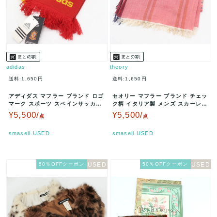
adidas
theory
送料:1,650円
送料:1,650円
アディダス マフラー ブランド ロゴ
セオリー マフラー ブランド チェッ
マーク スポーツ スペインサッカー
ク柄 イタリア製 メンズ スカーレッ
連盟 メンズ レッド adid…
ト theory 【中古】
¥5,500/
¥5,500/
点
点
smasell.USED
smasell.USED
50％OFFクーポン
50％OFFクーポン