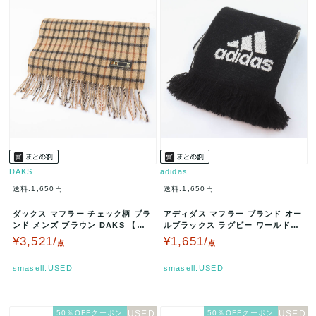
DAKS
adidas
送料:1,650円
送料:1,650円
ダックス マフラー チェック柄 ブラ
アディダス マフラー ブランド オー
ンド メンズ ブラウン DAKS 【中
ルブラックス ラグビー ワールドカ
古】
ップ2007 メンズ ブラック…
¥3,521/
¥1,651/
点
点
smasell.USED
smasell.USED
50％OFFクーポン
50％OFFクーポン