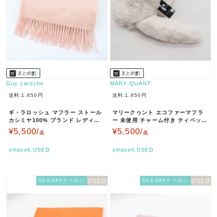
Guy Laroche
MARY QUANT
送料:1,650円
送料:1,650円
ギ・ラロッシュ マフラー ストール
マリークヮント エコファーマフラ
カシミヤ100% ブランド レディー
ー 未使用 チャーム付き ティペット
ス ピンク Guy Laro…
ブランド レディース ホワイト…
¥5,500/
¥5,500/
点
点
smasell.USED
smasell.USED
50％OFFクーポン
50％OFFクーポン