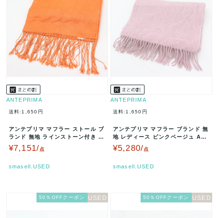
ANTEPRIMA
ANTEPRIMA
送料:1,650円
送料:1,650円
アンテプリマ マフラー ストール ブ
アンテプリマ マフラー ブランド 無
ランド 無地 ラインストーン付き カ
地 レディース ピンクベージュ AN
シミヤ シルク レディース …
TEPRIMA 【中古】
¥7,151/
¥5,280/
点
点
smasell.USED
smasell.USED
50％OFFクーポン
50％OFFクーポン