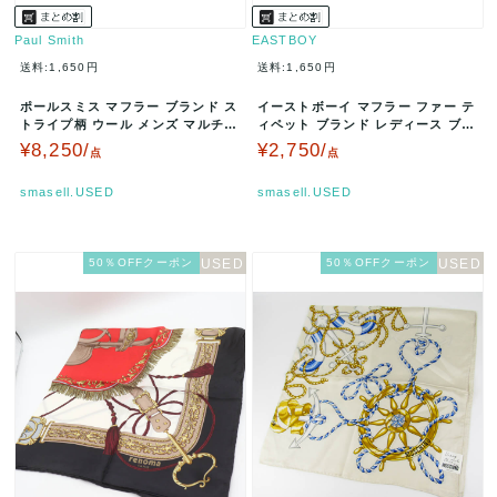
Paul Smith
EASTBOY
送料:1,650円
送料:1,650円
ポールスミス マフラー ブランド ス
イーストボーイ マフラー ファー テ
トライプ柄 ウール メンズ マルチカ
ィペット ブランド レディース ブラ
ラー Paul Smith …
ウン EASTBOY 【中古…
¥8,250/
¥2,750/
点
点
smasell.USED
smasell.USED
50％OFFクーポン
50％OFFクーポン