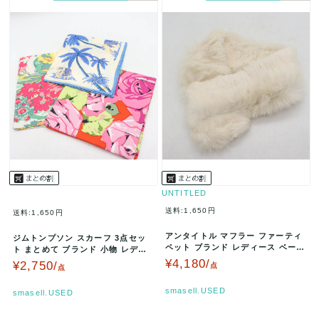
UNTITLED
送料:1,650円
送料:1,650円
アンタイトル マフラー ファーティ
ジムトンプソン スカーフ 3点セッ
ペット ブランド レディース ベージ
ト まとめて ブランド 小物 レディ
ュ UNTITLED 【中古】
ース JIM THOMPSON…
¥4,180/
¥2,750/
点
点
smasell.USED
smasell.USED