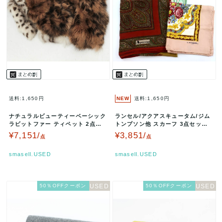
送料:1,650円
NEW
送料:1,650円
ナチュラルビューティーベーシック
ランセル/アクアスキュータム/ジム
ラビットファー ティペット 2点セ
トンプソン他 スカーフ 3点セット
ット ヒョウ柄 ブランド まとめ…
未使用有 シルク ブランド ま…
¥7,151/
¥3,851/
点
点
smasell.USED
smasell.USED
50％OFFクーポン
50％OFFクーポン