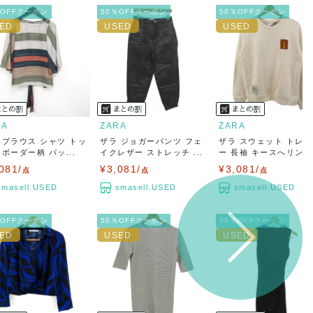
％OFFクーポン
50％OFFクーポン
50％OFFクーポン
RA
ZARA
ZARA
 ブラウス シャツ トッ
ザラ ジョガーパンツ フェ
ザラ スウェット トレ
 ボーダー柄 バッ...
イクレザー ストレッチ ...
ー 長袖 キースへリング.
081/
¥3,081/
¥3,081/
点
点
点
smasell.USED
smasell.USED
smasell.USED
％OFFクーポン
50％OFFクーポン
50％OFFクーポン