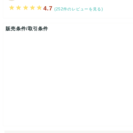
※まとめ売りなのでブランドやアイテム、サイズはさまざまにな
4.7
※
汚れや、引っかけ、毛羽立ち、毛玉、キズ、ネーム記入がある
(252件のレビューを見る)
ご理解の上よろしくお願いします。
販売条件/取引条件