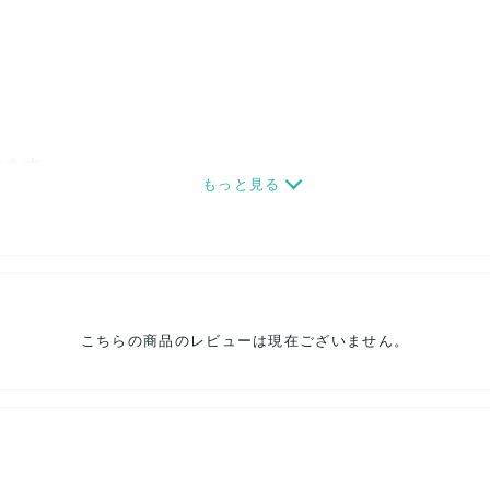
けます。
もっと見る
が知っているレディースの人気ブランドのまとめ売りです。
トップス、
ので
見落としがある場合がございます。
こちらの商品のレビューは現在ございません。
ます。)
の仕入れなどにご活用いただいております。
ト、ショップやフリーマーケットなどで転売していただいて大丈夫です