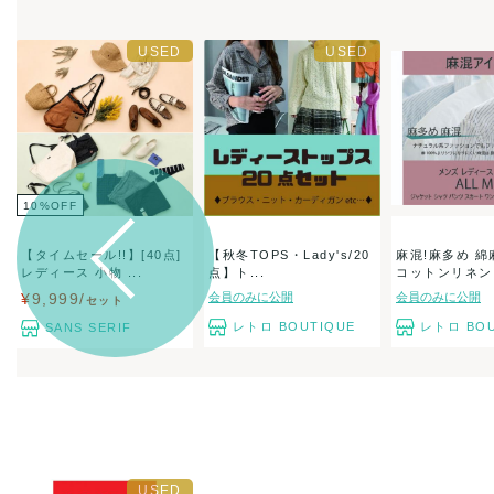
10
%
OFF
【タイムセール!!】[40点]
【秋冬TOPS・Lady's/20
麻混!麻多め 綿
レディース 小物 ...
点】ト...
コットンリネン な
¥9,999/
会員のみに公開
会員のみに公開
セット
レトロ BOUTIQUE
レトロ BOU
SANS SERIF