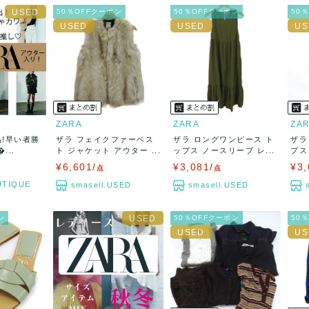
50％OFFクーポン
50％OFFクーポン
50
ZARA
ZARA
ZA
品!早い者勝
ザラ フェイクファーベス
ザラ ロングワンピース ト
ザラ
...
ト ジャケット アウター ...
ップス ノースリーブ レ...
プス
¥6,601/
¥3,081/
¥3,
点
点
TIQUE
smasell.USED
smasell.USED
ン
50％OFFクーポン
50