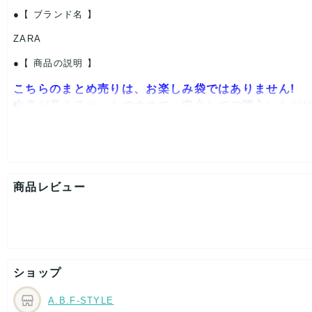
【 ブランド名 】
ZARA
【 商品の説明 】
こちらのまとめ売りは、お楽しみ袋ではありません!
中身が見えるセットですので、安心してご購入いただ
フリマアプリやヤフオク、フリーマーケットなどに最適な、
誰も
りです
。
商品レビュー
サイズ:MIX(いろいろなサイズが入ってます。)
汚れやダメージがひどいものは入れていませんが、簡易検品です
※ロスも考え数枚多めに入れてます。(写真のものはすべて入ってい
※当店のまとめ売り商品は、ショップや古着業者、副業の個人など
ショップ
おかげ様で大変ご好評いただいております。フリマサイトやネッ
A.B.F-STYLE
【注意】