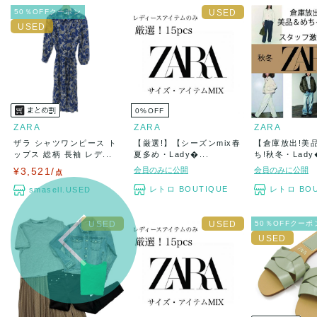
50％OFFクーポン
0
%
OFF
ZARA
ZARA
ZARA
ザラ シャツワンピース ト
【厳選!】【シーズンmix春
【倉庫放出!美
ップス 総柄 長袖 レデ...
夏多め・Lady�...
ち!秋冬・Lady�
¥3,521/
会員のみに公開
会員のみに公開
点
レトロ BOUTIQUE
レトロ BOU
smasell.USED
50％OFFクーポ