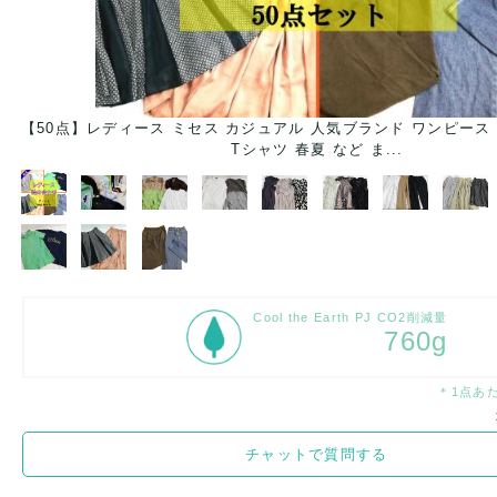
ト
【50点】レディース ミセス カジュアル 人気ブランド ワンピース
Tシャツ 春夏 など ま...
Cool the Earth PJ CO2削減量
760g
＊1点あ
チャットで質問する