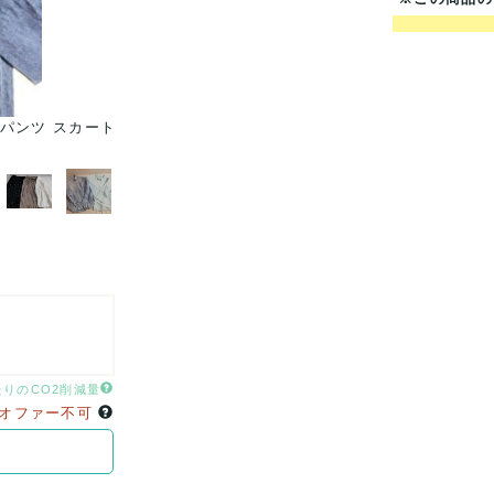
 パンツ スカート
【50点】レディース ミセス カジュアル 人気ブラン
Tシャツ 春夏 など ま..
たりのCO2削減量
オファー不可