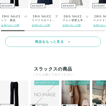
96
%
OFF
92
%
OFF
89
%
OFF
94
%
OFF
【BIG SALE】 パ
【BIG SALE】 プ
【BIG SALE】 シ
【BIG 
ンツ 新品
リーツスカート
フォン切替え半袖
ーメイド
新品
ニット 新...
ト 新品
会員のみに公開
会員のみに公開
会員のみに公開
会員のみ
商品をもっと見る ＞
スラックスの商品
こちらも探してみてください
80％OFFクーポン
80％OFFクーポン
80％