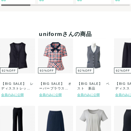
uniformさんの商品
92
%
OFF
93
%
OFF
92
%
OFF
92
%
OFF
【BIG SALE】 レ
【BIG SALE】 オ
【BIG SALE】 ベ
【BIG 
ディスストレッチ
ーバーブラウス
スト 新品
ディスス
ベスト 新...
新品
スカート 
会員のみに公開
会員のみに公開
会員のみに公開
会員のみ