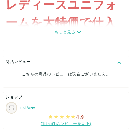
レディースユニフォ
ームを大特価で仕入
もっと見る
れ!
多様化するオフィス環境で、働く女性がより輝けるアパレルア
商品レビュー
イテムをご提案します。
見た目の美しさはもちろん、着ている人も快適でお手入れがラ
こちらの商品のレビューは現在ございません。
クなラインアップは必見です。
※製品仕様の詳細画像はサンプル色となります。
ショップ
【 素材・成分 】
uniform
毛,50％,ポリエステル,50％
4.9
(1875件のレビューを見る)
【 パッケージ 】