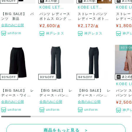
96
%
OFF
KOBE LETTUCE
KOBE LETTUCE
【BIG SALE】 パ
パンツ レディース
ストレートパンツ
ストレー
ンツ 新品
ボトムス ロング 春
レディース ボトム
レディー
夏 センタ...
ス オフィス ...
ス 春 夏 リ
会員のみに公開
¥2,600/
¥2,172/
¥1,800
点
点
uniform
神戸レタス
神戸レタス
神戸
80％
93
%
OFF
93
%
OFF
94
%
OFF
【BIG SALE】 レ
【BIG SALE】 レ
【BIG SALE】 レ
パンツ 
ディース・ワイド
ディース・パン
ディース・パン
パンツ 
パンツ 新...
ツ 新品
ツ 新品
ボトムス ロ
会員のみに公開
会員のみに公開
会員のみに公開
¥2,500
uniform
uniform
uniform
神戸
商品をもっと見る ＞