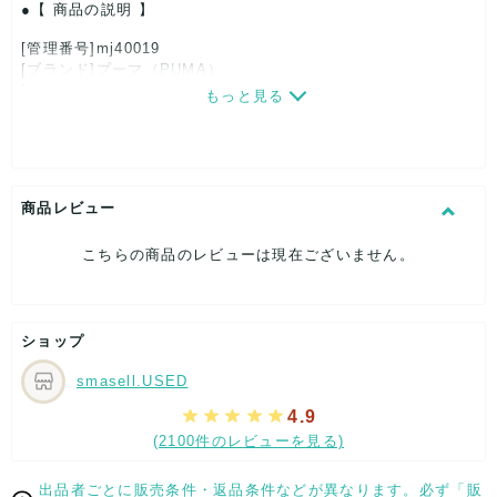
【 商品の説明 】
[管理番号]mj40019
[ブランド]プーマ（PUMA）
[対象]レディース
もっと見る
[カラー]ブラック
[特徴]スポーティー
[素材]素材タグを撮影しておりますので、ご確認くださいま
せ。
[サイズ]
商品レビュー
表記サイズ：S
肩幅：約35cm
こちらの商品のレビューは現在ございません。
着丈：約56cm
身幅：約40cm
袖丈：約61cm
[付属品]なし
ショップ
[状態・コンディション]
目立った傷や汚れなし
smasell.USED
こちらはUSED品になりますが、
4.9
特記する程のダメージはなく、状態良好なお品になります。
(2100件のレビューを見る)
ダメージがある場合はできる限り、撮影しておりますので、
ご確認下さいませ。
出品者ごとに販売条件・返品条件などが異なります。必ず「販