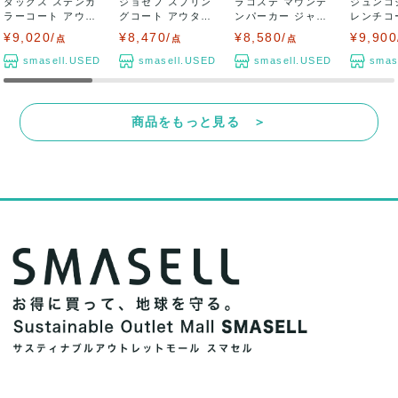
ダックス ステンカ
ジョセフ スプリン
ラコステ マウンテ
ジュンコ
ラーコート アウタ
グコート アウター
ンパーカー ジャケ
レンチコ
ー スリムフィ...
リネン混 日...
ット アウター...
ター レデ
¥9,020/
¥8,470/
¥8,580/
¥9,900
点
点
点
smasell.USED
smasell.USED
smasell.USED
smas
商品をもっと見る ＞