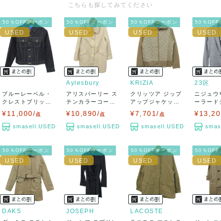
こちらも探してみてください
50％OFFクーポン
50％OFFクーポン
50％OFFクーポン
50％OF
Aylesbury
KRIZIA
23区
ブルーレーベル・
アリスバーリー ス
クリッツア ジップ
ニジュウ
クレストブリッジ
テンカラーコート
アップジャケット
ーラード
デニムジャケッ
アウター ラメ...
ウール アウタ...
ト アウター
¥11,000/
¥10,890/
¥7,701/
¥13,20
点
点
点
ト...
smasell.USED
smasell.USED
smasell.USED
smas
50％OFFクーポン
50％OFFクーポン
50％OFFクーポン
50％OF
DAKS
JOSEPH
LACOSTE