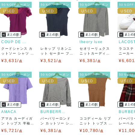
ネコポスの場合は日時指定ができませんので、ご了承下さい
50％OFFクーポン
50％OFFクーポン
50％OFFクーポン
50％OF
ませ。
USED品に関しましては、見る方によって状態の価値観が異な
りますので、トラブルを避けるため、神経質な方や完璧な商
COUP DE CHANCE
theory luxe
LACOS
クードシャンス カ
レキップ リネンニ
セオリーリュクス
ラコステ
品を求められる方は御購入をお控えください。
ットソー シャツ 半
ット セーター フレ
ニットカーディガ
ニーカー T
袖 シフォン...
ンチスリーブ...
ン トップス 長...
LC ...
¥3,631/
¥3,521/
¥6,381/
¥6,601
また商品には細心の注意をはらっておりますが、何かござい
点
点
点
ましたら、レビュー記載前に必ずコメント欄よりご連絡お願
50％OFFクーポン
50％OFFクーポン
50％OFFクーポン
50％OF
い致します。対応できることがあれば、誠意をもって対応致
します。
また並行輸入品もございますので、真贋方法などお答えでき
AMACA
BURBERRY LONDON
アマカ カーディガ
ない場合もございます。
バーバリーロンド
ココディール リブ
バーバリ
ン トップス 半袖
ン カットソー シャ
ニット トップス ノ
レーベル
フリル 未使...
ツ トップス ...
ースリーブ ...
ボトムス 
¥5,721/
万が一、購入後に偽造品等が発覚しましたら、返品・返金に
¥6,381/
¥10,780/
¥11,00
点
点
点