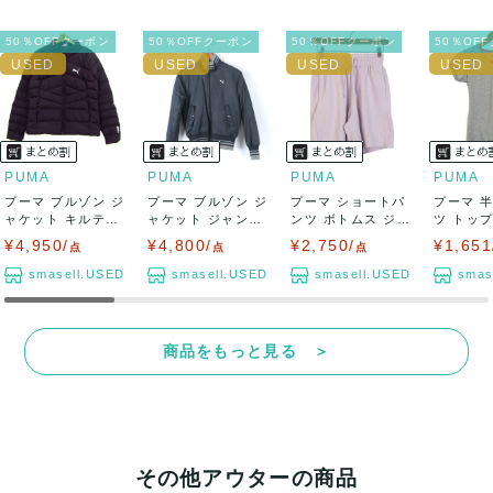
50％OFFクーポン
50％OFFクーポン
50％OFFクーポン
50％OF
PUMA
PUMA
PUMA
PUMA
プーマ ブルゾン ジ
プーマ ブルゾン ジ
プーマ ショートパ
プーマ 
ャケット キルティ
ャケット ジャンパ
ンツ ボトムス ジャ
ツ トップ
ング 中綿 ...
ー スポーツ...
ージ スポー...
ク ロゴT .
¥4,950/
¥4,800/
¥2,750/
¥1,651
点
点
点
smasell.USED
smasell.USED
smasell.USED
smas
商品をもっと見る ＞
その他アウターの商品