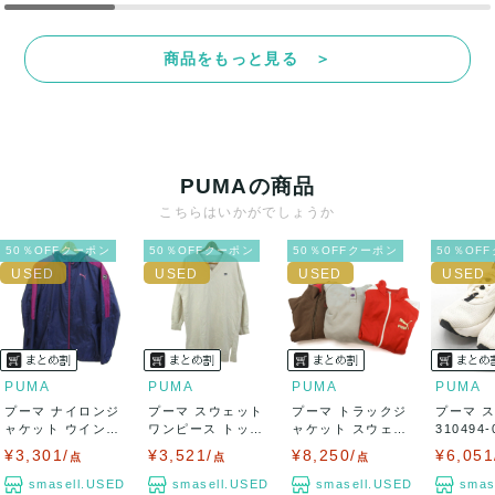
て対応致しますので、ご連絡お願い致します。
商品をもっと見る ＞
決済方法
クレジットカード、メルペイ、銀行振込、PayPay、コンビ
ニ払い
PUMAの商品
出荷
こちらはいかがでしょうか
送料：
¥1,650
(見込み)
送料表を確認する
50％OFFクーポン
50％OFFクーポン
50％OFFクーポン
50％OF
出荷目安：5営業日以内
出荷予定日：なるべく最短で発送致します。
兵庫県から出荷
PUMA
PUMA
PUMA
PUMA
プーマ ナイロンジ
プーマ スウェット
プーマ トラックジ
プーマ 
ャケット ウインド
ワンピース トップ
ャケット スウェッ
310494
ブレーカー 大...
ス Vネック ...
ト パーカー ...
ライ...
¥3,301/
¥3,521/
¥8,250/
¥6,051
点
点
点
smasell.USED
smasell.USED
smasell.USED
smas