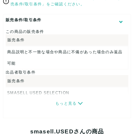
【 サイズ・容量 】
売条件/取引条件」をご確認ください。
表記サイズ：S
肩幅：約35cm
販売条件/取引条件
着丈：約56cm
身幅：約40cm
この商品の販売条件
袖丈：約61cm
販売条件
【 素材・成分 】
商品説明と不一致な場合や商品に不備があった場合のみ返品
素材タグを撮影しておりますので、ご確認くださいませ。
可能
【 商品札 】
出品者取引条件
なし
販売条件
SMASELL USED SELECTION
もっと見る
画像ダウンロードなので、転売にも最適♪
発送はクロネコヤマト(ネコポス)・佐川急便・ゆうパックのい
ずれかの方法になります。発送方法はお選び頂けません。
smasell.USEDさんの商品