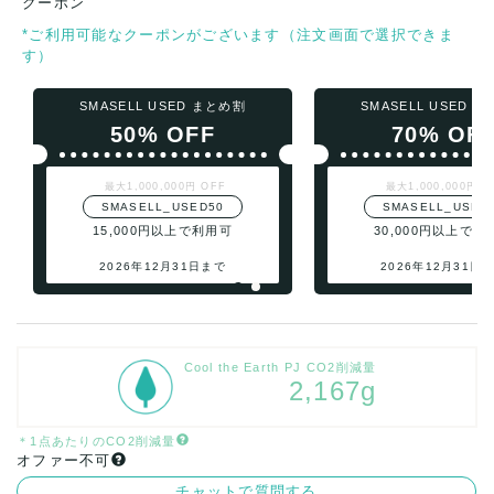
クーポン
*ご利用可能なクーポンがございます（注文画面で選択できま
す）
SMASELL USED まとめ割
SMASELL USED 
50% OFF
70% OF
最大1,000,000円 OFF
最大1,000,000円 O
SMASELL_USED50
SMASELL_USED
15,000円以上で利用可
30,000円以上で利
2026年12月31日まで
2026年12月31日
Cool the Earth PJ CO2削減量
2,167g
＊1点あたりのCO2削減量
オファー不可
チャットで質問する