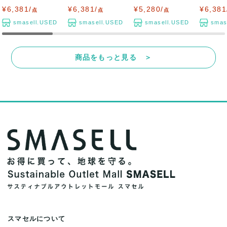
ウール混 ブ...
ケット コート ...
ップジャケット...
ブルゾン コ
¥6,381/
¥6,381/
¥5,280/
¥6,381
点
点
点
smasell.USED
smasell.USED
smasell.USED
smas
商品をもっと見る ＞
スマセルについて