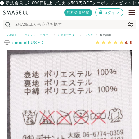
新規会員に2,000円以上で使える500円OFFクーポンプレゼント中
無料会員登録
ログイン
SMASELL
ジャケット/アウター
その他アウター
メンズ
商品詳細
4.9
smasell.USED