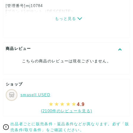
[管理番号]mj10784
[ブランド]デサント（DESCENTE）
[対象]メンズ
もっと見る
[カラー]レッド
[特徴]スポーツ
[素材]素材タグを撮影しておりますので、ご確認くださいま
せ。
[サイズ]
商品レビュー
表記サイズ：M
着丈：約65cm
こちらの商品のレビューは現在ございません。
身幅：約58cm
[付属品]なし
[状態・コンディション]
やや傷や汚れあり
ショップ
こちらはUSED品になりますので、使用に伴い、
smasell.USED
部分的に少々ダメージはございますが、
全体的には、まだまだご活躍頂けるお品になります。
4.9
ダメージはできる限り、撮影しておりますので、ご確認下さい
(2100件のレビューを見る)
ませ。
出品者ごとに販売条件・返品条件などが異なります。必ず「販
[状態追記]一部若干の汚れ箇所有り
売条件/取引条件」をご確認ください。