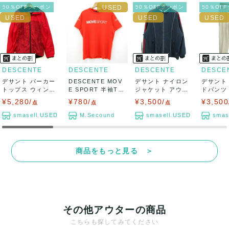
50％OFFクーポン
50％OFFクーポン
50％OF
DESCENTE
DESCENTE
DESCENTE
DESCE
デサント パーカー
DESCENTE MOV
デサント ナイロン
デサント
トップス ウィンド
E SPORT 半袖Tシ
ジャケット アウタ
ドパンツ
ブレーカー ...
ャ...
ー 中綿ジャケ...
ポーツウエ
¥5,280/
¥780/
¥3,500/
¥3,500
点
点
点
smasell.USED
M.Secound
smasell.USED
smas
商品をもっと見る ＞
その他アウターの商品
こちらも探してみてください