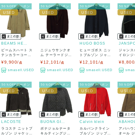
50％OFFクーポン
50％OFFクーポン
50％OFFクーポン
50％OF
BEAMS HEART
HUGO BOSS
JANSP
ビームスハート ス
ニジュウサンクオ
ヒューゴボス ニッ
ジャンス
テンカラーコート
ム テーラードジャ
トブルゾン ジャケ
イロンジ
アウター ロン...
ケット アウター...
ット 大きいサ...
フーディー
¥9,900/
¥12,101/
¥12,101/
¥8,800
点
点
点
smasell.USED
smasell.USED
smasell.USED
smas
50％OFFクーポン
50％OFFクーポン
50％OFFクーポン
50％OF
LACOSTE
BUONA GIORNATA
Calvin klein
ABAHO
ラコステ ニットブ
ボナジョルナータ
カルバンクライン
アバハウ
ルゾン ジャケット
キルティングジャ
ブルゾン ジップア
オール 