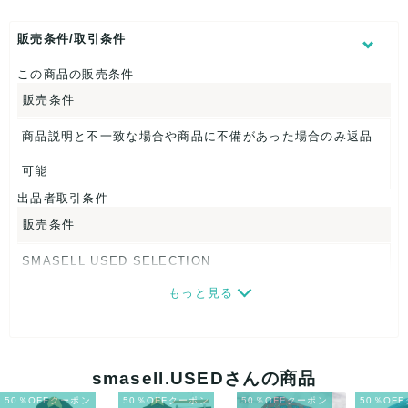
【 サイズ・容量 】
表記サイズ：M
販売条件/取引条件
着丈：約65cm
身幅：約58cm
この商品の販売条件
販売条件
【 素材・成分 】
素材タグを撮影しておりますので、ご確認くださいませ。
商品説明と不一致な場合や商品に不備があった場合のみ返品
【 商品札 】
可能
出品者取引条件
なし
販売条件
SMASELL USED SELECTION
もっと見る
画像ダウンロードなので、転売にも最適♪
発送はクロネコヤマト(ネコポス)・佐川急便・ゆうパックのい
ずれかの方法になります。発送方法はお選び頂けません。
smasell.USEDさんの商品
ネコポスの場合は日時指定ができませんので、ご了承下さい
50％OFFクーポン
50％OFFクーポン
50％OFFクーポン
50％OF