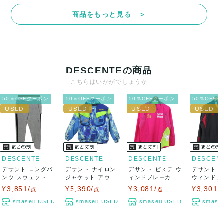
商品をもっと見る ＞
決済方法
クレジットカード、メルペイ、銀行振込、PayPay、コンビ
ニ払い
DESCENTEの商品
出荷
こちらはいかがでしょうか
送料：
¥1,650
(見込み)
送料表を確認する
50％OFFクーポン
50％OFFクーポン
50％OFFクーポン
50％OF
出荷目安：5営業日以内
出荷予定日：なるべく最短で発送致します。
兵庫県から出荷
DESCENTE
DESCENTE
DESCENTE
DESCE
デサント ロングパ
デサント ナイロン
デサント ピステ ウ
デサント
ンツ スウェットパ
ジャケット アウタ
ィンドブレーカー
ウィンド
ンツ スポーツ...
ー 中綿入り ...
アウター ス...
ー ジャン
¥3,851/
¥5,390/
¥3,081/
¥3,301
点
点
点
smasell.USED
smasell.USED
smasell.USED
smas