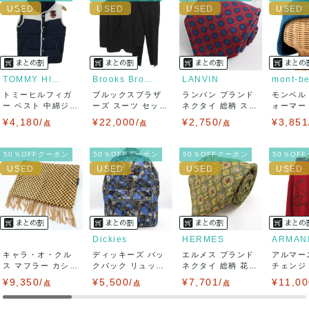
ませ。
USED品に関しましては、見る方によって状態の価値観が異な
りますので、トラブルを避けるため、神経質な方や完璧な商
TOMMY HILFIGER
Brooks Brothers
LANVIN
mont-be
トミーヒルフィガ
ブルックスブラザ
ランバン ブランド
モンベル
品を求められる方は御購入をお控えください。
ー ベスト 中綿ジャ
ーズ スーツ セット
ネクタイ 総柄 スク
ォーマー
ケット アウタ...
アップ 上下セ...
エア柄 チ...
キャップ 
¥4,180/
¥22,000/
¥2,750/
¥3,851
また商品には細心の注意をはらっておりますが、何かござい
点
点
点
ましたら、レビュー記載前に必ずコメント欄よりご連絡お願
50％OFFクーポン
50％OFFクーポン
50％OFFクーポン
50％OF
い致します。対応できることがあれば、誠意をもって対応致
します。
また並行輸入品もございますので、真贋方法などお答えでき
Dickies
HERMES
キャラ・オ・クル
ない場合もございます。
ディッキーズ バッ
エルメス ブランド
アルマー
ス マフラー カシミ
クパック リュック
ネクタイ 総柄 花柄
チェンジ
ヤ100% レ...
デイパック ...
シルク ...
トップス 
¥9,350/
万が一、購入後に偽造品等が発覚しましたら、返品・返金に
¥5,500/
¥7,701/
¥11,00
点
点
点
て対応致しますので、ご連絡お願い致します。