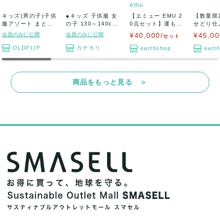
emu
キッズ(男の子)子供
●キッズ 子供服 女
【エミュー EMU 2
【数量限
服アソート まとめ
の子 130～140cm
0点セット】運も福
せどり仕
売り 古着...
サイズ...
も詰め放題...
ト ★某
会員のみに公開
会員のみに公開
¥40,000/
¥45,00
セット
販...
OLDFLIP
カチモリ
earthshop
eart
商品をもっと見る ＞