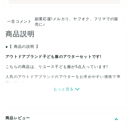
副業応援!メルカリ、ヤフオク、フリマでの販
一言コメント
売に♪
商品説明
【 商品の説明 】
アウトドアブランド子ども服のアウターセットです!
こちらの商品は、リユース子ども服が5点入っています!
人気のアウトドアブランドのアウターをお求めやすい価格で準
備しました。
もっと見る
※掲載写真はイメージです。
5着セット
単価:2,000円(合計10,000円)(税別)
内容:モンベル、パタゴニア、ノースフェイス、コロンビアなど
商品レビュー
人気のアウトドアブランドのアウターが入ったお得なセット!
(※在庫の状況により、記載のブランドすべてが入っているわけ