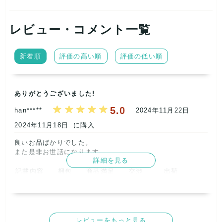
ではありません)
レビュー・コメント一覧
性別:MIX
サイズ:MIX
新着順
評価の高い順
評価の低い順
ブランド:
・THE NORHT FACE
・patagonia
・Columbia
ありがとうございました!
・mont-bell
5.0
などが中心のアソートセット。
han*****
2024年11月22日
※他にも人気アウトドアブランドが入る可能性があります。
2024年11月18日
に購入
※サイズ、性別は偏りがある場合がございます。
良いお品ばかりでした。

【商品状態】
また是非お世話になります。      
中古品のためシミや汚れがあるものが入っています。
詳細を見る
タグに記名がある商品も入ります。
記載内容
梱包
商品満足
交渉
出荷
ご理解のうえ、お買い求めください。
5
5
5
5
5
取引満足
5
レビューをもっと見る