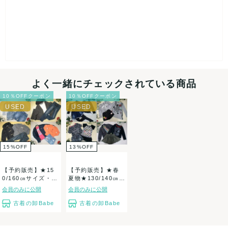
よく一緒にチェックされている商品
10％OFFクーポン
10％OFFクーポン
15
%
OFF
13
%
OFF
【予約販売】★15
【予約販売】★春
0/160㎝サイズ・女
夏物★130/140㎝サ
の子・子供...
イズ・女の...
会員のみに公開
会員のみに公開
古着の卸Babe
古着の卸Babe