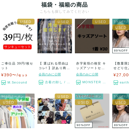
福袋・福箱の商品
こちらも探してみてください
5％OFF
89
%
OFF
ご奉仕品 39円/枚セ
【 選ばれる理由は
赤字覚悟の格安 キ
【数量限
ット
コレ! 】訳あり商品
ッズアソートセッ
せどり仕
/ 原価ギ...
ト まとめ売り
ト ★某
¥390〜/
会員のみに公開
会員のみに公開
¥27,00
セット
販...
古着の卸し / 無色透明
MONSTER TYM
M.Secound
eart
500円クーポン
5％OFFクーポン
5％OFF
90
%
OFF
89
%
OFF