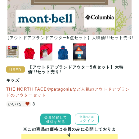
り!
【アウトドアブランドアウター5点セット】大特価!!!セット売り!
【
【アウトドアブランドアウター5点セット】大特
価!!!セット売り!
キッズ
THE NORTH FACEやpatagoniaなど人気のアウトドアブラン
ドのアウターセット
いいね！
8
会員登録して
会員の方は
ログイン
価格を見る
※この商品の価格は会員のみに公開しておりま
す