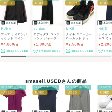
ませ。
USED品に関しましては、見る方によって状態の価値観が異な
りますので、トラブルを避けるため、神経質な方や完璧な商
PUMA
adidas
NIKE
NIKE
プーマ ナイロンジ
アディダス ロング
ナイキ スニーカー
ナイキ 
品を求められる方は御購入をお控えください。
ャケット ウインド
パンツ ジャージパ
ローカット ジョー
ムス ウ
ブレーカー ジ...
ンツ スポーツ...
ダンMA2 ...
ーカー スポ
¥4,800/
¥1,800/
¥2,500/
¥2,200
また商品には細心の注意をはらっておりますが、何かござい
点
点
点
smasell.USED
smasell.USED
smasell.USED
smas
ましたら、レビュー記載前に必ずコメント欄よりご連絡お願
い致します。対応できることがあれば、誠意をもって対応致
します。
smasell.USEDさんの商品
また並行輸入品もございますので、真贋方法などお答えでき
50％OFFクーポン
50％OFFクーポン
50％OFFクーポン
50％OF
ない場合もございます。
万が一、購入後に偽造品等が発覚しましたら、返品・返金に
て対応致しますので、ご連絡お願い致します。