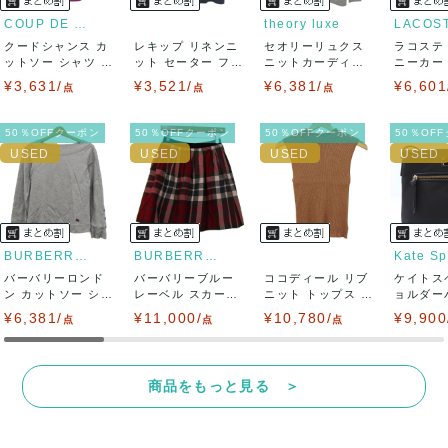
COUP DE CHANCE
theory luxe
LACOS
クードシャンス カ
レキップ リネンニ
セオリーリュクス
ラコステ
決済方法
ットソー シャツ 半
ット セーター フレ
ニットカーディガ
ニーカー T
袖 シフォン...
ンチスリーブ...
ン トップス 長...
LC ...
¥3,631/
¥3,521/
¥6,381/
¥6,601
点
点
点
クレジットカード、メルペイ、銀行振込、PayPay、コンビ
ニ払い
50％OFFクーポン
50％OFFクーポン
50％OFFクーポン
50％OF
出荷
送料：
¥1,650
(見込み)
送料表を確認する
出荷目安：5営業日以内
出荷予定日：なるべく最短で発送致します。
BURBERRY LONDON
BURBERRY BLUE LABEL
Kate S
兵庫県から出荷
バーバリーロンド
バーバリーブルー
ココディール リブ
ケイトス
ン カットソー シャ
レーベル スカート
ニット トップス ノ
ョルダー
ツ トップス ...
ボトムス フレ...
ースリーブ ...
イロン ク
¥6,381/
¥11,000/
¥10,780/
¥9,900
点
点
点
商品をもっと見る ＞