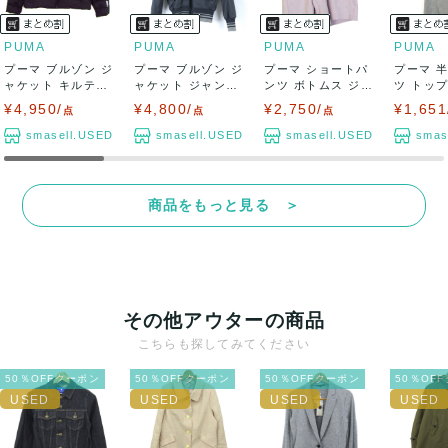
PUMA
PUMA
PUMA
PUMA
プーマ ブルゾン ジ
プーマ ブルゾン ジ
プーマ ショートパ
プーマ 
ャケット キルティ
ャケット ジャンパ
ンツ ボトムス ジャ
ツ トップ
ング 中綿 ...
ー スポーツ...
ージ スポー...
ク ロゴT .
¥4,950/
¥4,800/
¥2,750/
¥1,651
点
点
点
smasell.USED
smasell.USED
smasell.USED
smas
商品をもっと見る ＞
その他アウターの商品
こちらも探してみてください
50％OFFクーポン
50％OFFクーポン
50％OFFクーポン
50％OF