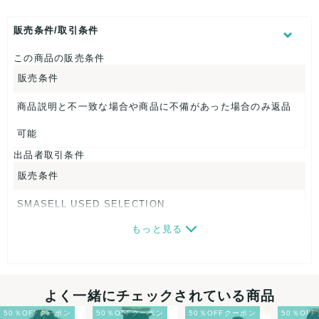
【 サイズ・容量 】
表記サイズ：M
販売条件/取引条件
着丈：約68cm
身幅：約52cm
この商品の販売条件
裄丈：約81cm
販売条件
【 素材・成分 】
商品説明と不一致な場合や商品に不備があった場合のみ返品
素材タグを撮影しておりますので、ご確認下さいませ。
可能
【 商品札 】
出品者取引条件
なし
販売条件
SMASELL USED SELECTION
もっと見る
画像ダウンロードなので、転売にも最適♪
発送はクロネコヤマト(ネコポス)・佐川急便・ゆうパックのい
ずれかの方法になります。発送方法はお選び頂けません。
よく一緒にチェックされている商品
ネコポスの場合は日時指定ができませんので、ご了承下さい
50％OFFクーポン
50％OFFクーポン
50％OFFクーポン
50％OF