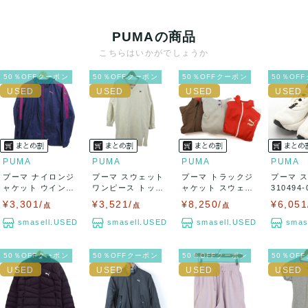
PUMAの商品
こちらはいかがでしょうか
50％OFFクーポン
50％OFFクーポン
50％OFFクーポン
50％OF
PUMA
PUMA
PUMA
PUMA
プーマ ナイロンジ
プーマ スウェット
プーマ トラックジ
プーマ 
ャケット ウインド
ワンピース トップ
ャケット スウェッ
310494
ブレーカー 大...
ス Vネック ...
ト パーカー ...
ライ...
¥3,301/
¥3,521/
¥8,250/
¥6,051
点
点
点
smasell.USED
smasell.USED
smasell.USED
smas
50％OFFクーポン
50％OFFクーポン
50％OFFクーポン
50％OF