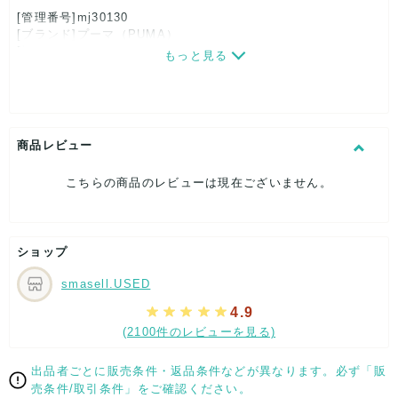
[管理番号]mj30130
[ブランド]プーマ（PUMA）
[対象]レディース
もっと見る
[カラー]ブラック
[特徴]スポーツ
[素材]素材タグを撮影しておりますので、ご確認下さいませ。
[サイズ]
表記サイズ：M
商品レビュー
着丈：約68cm
身幅：約52cm
こちらの商品のレビューは現在ございません。
裄丈：約81cm
[付属品]なし
[状態・コンディション]
やや傷や汚れあり
ショップ
こちらはUSED品になりますので、使用に伴い、
smasell.USED
部分的に少々ダメージはございますが、
全体的には、まだまだご活躍頂けるお品になります。
4.9
ダメージはできる限り、撮影しておりますので、ご確認下さい
(2100件のレビューを見る)
ませ。
出品者ごとに販売条件・返品条件などが異なります。必ず「販
[状態追記]一部若干の汚れ箇所有り
売条件/取引条件」をご確認ください。