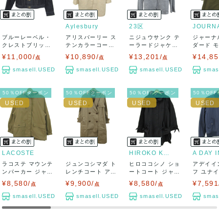
Aylesbury
23区
ブルーレーベル・
アリスバーリー ス
ニジュウサンク テ
ジャーナ
クレストブリッジ
テンカラーコート
ーラードジャケッ
ダード 
デニムジャケッ
アウター ラメ...
ト アウター カ...
ト ロング
¥11,000/
¥10,890/
¥13,201/
¥14,85
点
点
点
ト...
smasell.USED
smasell.USED
smasell.USED
smas
50％OFFクーポン
50％OFFクーポン
50％OFFクーポン
50％OF
LACOSTE
HIROKO KOSHINO
ラコステ マウンテ
ジュンコシマダ ト
ヒロココシノ ショ
アデイイ
ンパーカー ジャケ
レンチコート アウ
ートコート ジャケ
フ ユナ
ット アウター...
ター レディー...
ット アウター...
ローズ ブ
¥8,580/
¥9,900/
¥8,580/
¥7,591
点
点
点
smasell.USED
smasell.USED
smasell.USED
smas