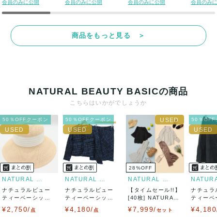
会員のみに公開
会員のみに公開
会員のみに公開
会員のみ
商品をもっと見る ＞
NATURAL BEAUTY BASICの商品
こちらはいかがでしょうか
50％OFFクーポン
50％OFFクーポン
50％OF
28
%
OFF
NATURAL BEAUTY BASI...
NATURAL BEAUTY BASI...
NATURAL BEAUTY BASI...
ナチュラルビュー
ナチュラルビュー
【タイムセール!!】
ナチュラ
ティーベーシック
ティーベーシック
[40枚] NATURAL
ティーベ
ハット 帽子 ブ...
セットアップ 上...
B...
タックフ
¥2,750/
¥4,180/
¥7,999/
¥4,180
点
点
セット
カ...