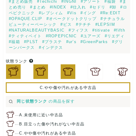
#まとめ販売
#Techichi
#INGNI
#アソート
#福袋
#ま
とめ売り
#まとめ
#INDEX
#仕入れ
#セドリ
#卸
#ロ
ペピクニック
#レプシィム
#Vis
#イング
#Re:EDIT
#OPAQUE.CLIP
#オペークドットクリップ
#ナチュラル
ビューティーベーシック
#ビス
#テチチ
#LEPSIM
#NATURALBEAUTYBASIC
#フィフス
#titivate
#fifth
#ティティベイト
#ROPEPICNIC
#ユアーズ
#リエディ
#福箱
#PLST
#プラステ
#ur’s
#GreenParks
#グリ
ーンパークス
#インデクス
状態ランク
C.やや傷や汚れがある中古品
同じ状態ランク
の商品を探す
…
A.未使用に近い中古品
…
B.目立った傷や汚れがない中古品
…
C.やや傷や汚れがある中古品