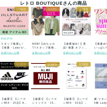
レトロ BOUTIQUEさんの商品
9
%
OFF
dazzlin
スタッフ激推し!
NEW!【めちゃカ
【倉庫放出! 】美
【春夏め
【春夏・Lady's/
ワ!スタッフ激推し!
品! 春夏 オフィス
いっぱい!
1...
春夏・Lad...
カジュアル ...
y'...
会員のみに公開
会員のみに公開
会員のみに公開
会員のみ
【厳選!】【シーズ
【厳選!】【シーズ
【厳選!】【シーズ
麻 リネン 
ンMIX・15点】ADI
ンミックス・15
ンMIX・15点】人
5枚 Lady'
DAS、...
点】MUJI /...
気ゴルフブラ...