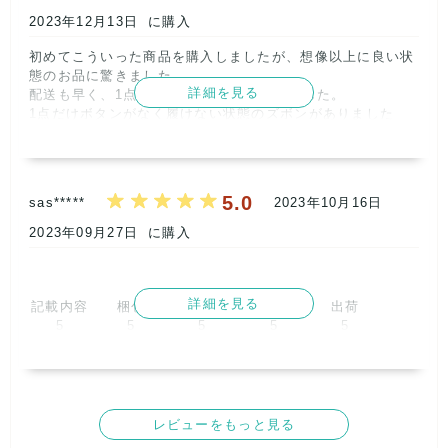
ります。何卒ご容赦くださいませ。

【ショップからの返信】
2024年09月09日
2023年12月13日
に購入
尚、この件に関してスタッフ間で共有し、より細かな検品を
この度はご利用ありがとうございました！

心がけて参ります。ご指摘ありがとうございました！

初めてこういった商品を購入しましたが、想像以上に良い状
状態のいい、様々な人気のあるブランドを、バランスよく入
これからも状態のいいものをお届けし、★5頂けるよう頑張
態のお品に驚きました。

れられるようにしているので、ご満足頂けてとても嬉しいで
りますので、どうぞよろしくお願いいたします^^

詳細を見る
配送も早く、1点1点綺麗に畳まれておりました。

す！

またのご利用お待ちしております！

1点だけボタンがなく履けない状態のズボンがありました
オフィカジ、充実期間ですので、また是非ご利用ください。
レトロBOUTIQUE

が、それでも充分

今後ともどうぞよろしくお願いいたします^^

株式会社サイクル      
リピートさせていただきたいと思える商品でした。

レトロBOUTIQUE

またよろしくお願いします。      
株式会社サイクル      
5.0
sas*****
2023年10月16日
記載内容
梱包
商品満足
交渉
出荷
5
5
5
5
5
2023年09月27日
に購入
取引満足
5
詳細を見る
記載内容
梱包
商品満足
交渉
出荷
5
5
5
5
5
【ショップからの返信】
2023年12月24日
取引満足
この度はご利用ありがとうございました！

5
状態のいいものを、と心がけているので、喜んで頂けて嬉し
く思っています^^

レビューをもっと見る
是非リピート＆ご友人にもオススメよろしくお願いします！

【ショップからの返信】
2023年10月31日