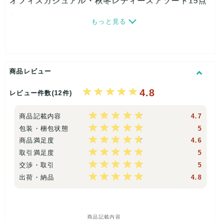
オフィスカジュアル・秋冬レディース
アソート15点
オフィカジ系アイテム、サイズ MIX
もっと見る
※オフィカジは会社規定により、大きく許容範囲が変わりま
す。
そのため、弊社では、基本的に以下の内容で商品構成を行
っております。
◆キレイめに使える ◆仕事の後、そのままお
商品レビュー
出かけやデートも行ける
4.8
レビュー件数(12件)
※よりフォーマルをご希望の場合は、「百貨店アイテム」「厳
選!百貨店」などをご購入頂き、オフィカジ希望の旨コメントに
商品記載内容
4.7
てお知らせください。在庫状況により、ご希望に添えない場合
包装・梱包状態
5
もありますが、できるだけ考慮させて頂きます。
商品満足度
4.6
取引満足度
5
リユース品のためタグ付き商品も入る事がありますが、あくま
交渉・取引
5
で一度人の手に渡った新古品となりますのでご理解ください。
出荷・納品
4.8
画像の商品はイメージですので入りません、また掲載している
ブランドが全て入るわけではありません。
在庫は毎日変動するため、シーズンやカテゴリ等の中身に偏り