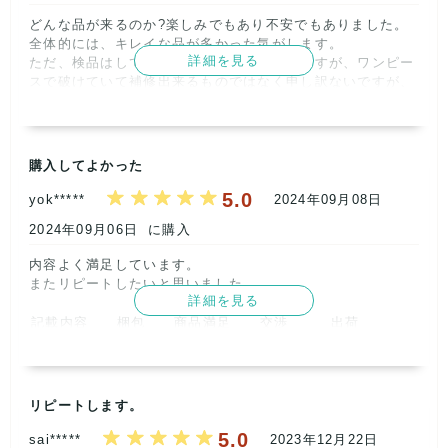
いつもご利用ありがとうございます！

どんな品が来るのか?楽しみでもあり不安でもありました。

レビューのお手間も頂け感謝しております^^

全体的には、キレイな品が多かった気がします。

大満足！頂きました！ありがとうございます！！

詳細を見る
ただ、検品はしていただいているとは思いますが、ワンピー
コート喜んで頂けて嬉しいです！

スで破けていて補修出来るものではなく申し訳ないですが、
まだまだ暑いですが、メルカリなどでも秋冬ものが動き出し
処分しました。

ています。来週からようやく涼しくなりそうですね。ご活用
安いので許容範囲ではありますが、、残念でした。

頂けたらと思います！

希望としたら、サイズもランダムだと思いますが、サイズ別
またイイもの揃えておきますので、これからもどうぞよろし
のお纏めがあると嬉しいです(難しいでしょうが)

くお願いいたします^^

購入してよかった
また、注文したいと思います。      
レトロBOUTIQUE

5.0
株式会社サイクル      
yok*****
2024年09月08日
記載内容
梱包
商品満足
交渉
出荷
2024年09月06日
に購入
5
5
4
5
5
内容よく満足しています。

取引満足
またリピートしたいと思いました。      
5
詳細を見る
記載内容
梱包
商品満足
交渉
出荷
5
5
5
5
5
【ショップからの返信】
2024年09月17日
取引満足
この度はご利用ありがとうございました！

5
レビューのお手間頂き感謝いたします^^

リピートします。
ワンピースの件、大変失礼いたしました。検品はしています
5.0
が、行き届かないこともあり、数枚多く入れさせて頂いてお
sai*****
2023年12月22日