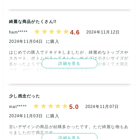
どうぞよろしくお願いいたします。

のを入れるようにしています。

レトロBOUTIQUE

記載内容
梱包
商品満足
交渉
出荷
弊社では、EC販売では、オフィカジ　オフィスカジュア
株式会社サイクル      
3
5
4
5
5
ル　お出かけ　デート服　卒入学式　など、検索ワードを入
れていますので、是非ご活用くださいね！

綺麗な商品がたくさん!!
取引満足
レビューのお手間頂きありがとうございました！

4
4.6
またのご利用お待ちしております^^

ham*****
2024年11月12日
レトロBOUTIQUE

2024年11月04日
に購入
株式会社サイクル      
【ショップからの返信】
2024年11月27日
はじめての購入でドキドキしましたが、綺麗めなトップスや
スカート、ボトムが入ってました。サイズは小さいサイズが
この度はご利用ありがとうございました！

詳細を見る
多かったようですが、商品自体は可愛いものが多くて大満足
普段遣いからオフィスでも使えるものを入れており、皆様か
です。ぜひ、またよろしくお願いします。      
らご好評頂いておりますが、ご自身用、となるとオフィスに
よって、服装の規定（ジャケット着ていればデニムもOKと
か、必ず黒を着用とか、派手なものでなければOK、胸元が
開いていなければ、形や色の規定なし、パンツは黒…などな
ど…）はまちまちですので、お目当てや期待に沿ったものは
少し残念だった
難しかったかもしれないです…。

5.0
mat*****
2024年11月07日
ただ、転売用としてはとても評価が高く、きれいなものが多
2024年11月03日
に購入
くて2週ほどでほぼ完売したので、リピートします、と言っ
記載内容
梱包
商品満足
交渉
出荷
てくださる方も多いです^^

5
5
4
5
5
古いデザインの商品が結構多かったです。ただ綺麗な物もあ
メルカリやヤフオクなど、フリマサイトご利用の際は、オフ
りましたので満足です。      
ィカジ オフィスカジュアル デート服 フェミニン ガーリー 
取引満足
詳細を見る