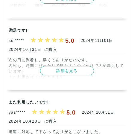
カジュアル などの文言を入れてお試しくださいね^^

5
記載内容
梱包
商品満足
交渉
出荷
フリーマーケットでも売れました！とご連絡くださるリピー
5
5
5
5
5
ターさんもいましたので、そちらの需要も高そうです^^

これからも状態の良いものをご用意できるよう、また★5つ
取引満足
【ショップからの返信】
2024年11月15日
頂けるよう精進してまいりますので、今後ともよろしくお願
4
満足です!
この度はご利用ありがとうございました！

いいたします！

画像付きでのご紹介もありがとうございます！お手間頂き感
5.0
sei*****
2024年11月01日
謝しております^^

レトロBOUTIQUE

【ショップからの返信】
2024年11月08日
おおむね★5つも励みになります！全て★5つ頂けるよう、精
株式会社サイクル      
2024年10月31日
に購入
進して参りますので、おれからもどうぞよろしくお願いいた
この度はご利用ありがとうございました！

します^^

次の日に到着し、早くてありがたいです。

デザインについてのご指摘は共有し、今後に活かして参りま
またのご利用お待ちしております！

内容も、時期にぴったりで良品のものばかりで大変満足して
す。概ね★５を頂けたことも嬉しく思います。全て★5つ頂
レトロBOUTIQUE

詳細を見る
います!

けるよう、今後も商品のブラッシュアップをしていきますの
株式会社サイクル      
また利用させていただきます。      
で、これからもどうぞよろしくお願いいたします^^レビュー
のお手間頂きありがとうございました！またのご利用お待ち
記載内容
梱包
商品満足
交渉
出荷
しております！

5
5
5
5
5
レトロBOUTIQUE

株式会社サイクル      
また利用したいです!
取引満足
5
5.0
yas*****
2024年10月31日
2024年10月28日
に購入
【ショップからの返信】
2024年11月03日
迅速に対応して下さってありがとございました。
