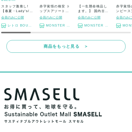
スタッフ激推し!
赤字覚悟の格安 ト
【一生懸命検品し
赤字覚悟
【春夏・Lady's/
ップスアソートセ
ます。】 国内古着
ンピース
1...
ット まとめ売り
アソートセット ...
セット 長物
会員のみに公開
会員のみに公開
会員のみに公開
会員のみ
レトロ BOUTIQUE
MONSTER TYM
MONSTER TYM
MONST
商品をもっと見る ＞