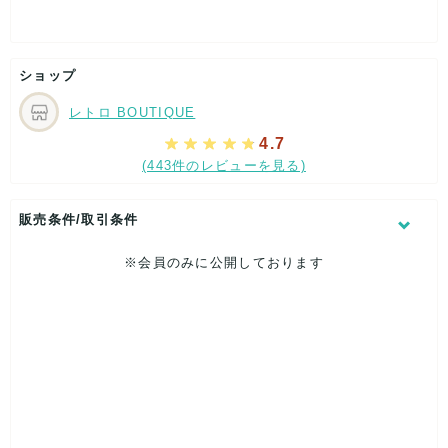
ありがとうございました^^/

またお待ちしてます！

この度はお買い上げありがとうございました！

株式会社サイクル      
状態の良いモノをお届けできるよう、これからも努めてまい
りますので、今後ともどうぞよろしくお願いいたします。

ショップ
またのご利用お待ちしております！      
レトロ BOUTIQUE
4.7
(443件のレビューを見る)
販売条件/取引条件
※会員のみに公開しております