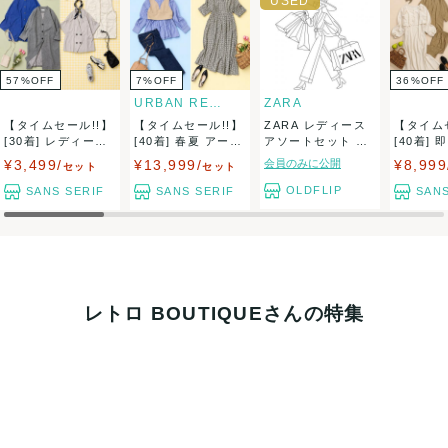
57
%
OFF
7
%
OFF
36
%
OFF
URBAN RESEARCH
ZARA
【タイムセール!!】
【タイムセール!!】
ZARA レディース
【タイム
[30着] レディース
[40着] 春夏 アーバ
アソートセット ト
[40着] 
ジャケ...
ンリサ...
ップス&a...
セット...
¥3,499/
¥13,999/
会員のみに公開
¥8,999
セット
セット
OLDFLIP
SANS SERIF
SANS SERIF
SANS
レトロ BOUTIQUEさんの特集