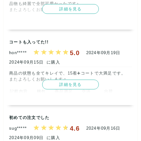
品物も綺麗で全部可愛かったです♪

この度はご利用ありがとうございました！

詳細を見る
またよろしくお願い致します。      
オフィカジは普段遣いしやすいカワイイものたくさん入れて
いるので、気に入って頂けて嬉しいです^^

記載内容
梱包
商品満足
交渉
出荷
レビューのお手間ありがとうございました！★5つ励みにな
5
5
5
5
5
ります！また状態のいいものご用意してお待ちしておりま
す！      

取引満足
レトロBOUTIQUE

コートも入ってた!!
5
株式会社サイクル      
5.0
hon*****
2024年09月19日
2024年09月15日
に購入
【ショップからの返信】
2024年10月31日
商品の状態も全てキレイで、15着➕コートで大満足です。

この度はご利用ありがとうございました！

またよろしくお願いします♫      
すぐにレビューも書いて頂けて、★5つ！とても励みになり
詳細を見る
ます^^

記載内容
梱包
商品満足
交渉
出荷
メッセージも頂き、感謝しております！

5
5
5
5
5
また、状態のいいカワイイものをご用意してお待ちしており
ますね！

取引満足
今後ともどうぞよろしくお願いいたします。

5
レトロBOUTIQUE

初めての注文でした
株式会社サイクル      
4.6
sug*****
2024年09月16日
【ショップからの返信】
2024年09月20日
2024年09月09日
に購入