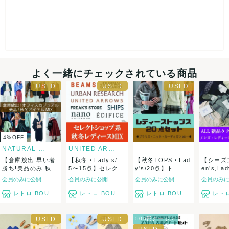
よく一緒にチェックされている商品
4
%
OFF
NATURAL BEAUTY BASI...
UNITED ARROWS
【倉庫放出!早い者
【秋冬・Lady’s/
【秋冬TOPS・Lad
【シーズ
勝ち!美品のみ 秋
5〜15点】セレクト
y's/20点】ト...
en’s,Lady
冬・Lady&...
ショップ...
会員のみに公開
会員のみに公開
会員のみに公開
会員のみ
レトロ BOUTIQUE
レトロ BOUTIQUE
レトロ BOUTIQUE
レトロ B
500円クーポン