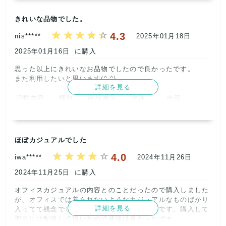
きれいな品物でした。
4.3
nis*****
2025年01月18日
2025年01月16日
に購入
記載内容
梱包
商品満足
交渉
出荷
思った以上にきれいなお品物でしたので良かったです。

4
5
4
5
5
また利用したいと思います(^-^)      
詳細を見る
取引満足
記載内容
梱包
商品満足
交渉
出荷
4
4
5
4
5
5
取引満足
5
【ショップからの返信】
2025年11月20日
ほぼカジュアルでした
この度はレトロBOUTIQUEをご利用頂きありがとうござい
4.0
iwa*****
2024年11月26日
ます。

【ショップからの返信】
2025年01月22日
レビューのお手間もありがとうございました。

2024年11月25日
に購入
GU・UNIQLOのアイテムですが、コラボの商品となってお
この度はごりようありがとうございました！

ります。rokhやJWなどのコラボアイテムは、弊社でもフリ
オフィスカジュアルの内容とのことだったので購入しました
状態のいいものを！と日々精進しているので、思った以上に
マサイトで4000円前後で販売実績がございます。是非ご活
が、オフィスでは着られないようなカジュアルなものばかり
キレイと言って頂けてとても嬉しいです^^

用ください。

詳細を見る
入ってて残念でした。普段着にしかならないです。購入して
オフィカジは会社ごとに規定が違いますが、できるだけ普段
頂いたご意見は、今後に活かして参りますので、これからも
翌日には配達して頂いたので発送は早かったです。      
使いできたり、お仕事の後にデートやお出かけもしやすいも