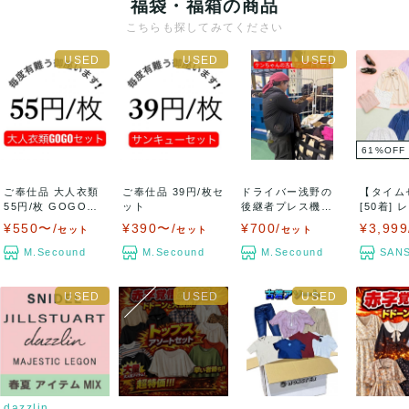
福袋・福箱の商品
こちらも探してみてください
61
%
OFF
ご奉仕品 大人衣類
ご奉仕品 39円/枚セ
ドライバー浅野の
【タイム
55円/枚 GOGOセ
ット
後継者プレス機の
[50着]
ット
魔術師ケンちゃん
長袖...
¥550〜/
¥390〜/
¥700/
¥3,999
セット
セット
セット
セ...
M.Secound
M.Secound
M.Secound
SANS
dazzlin