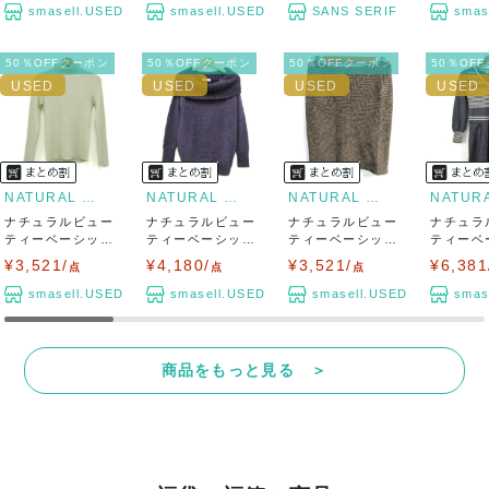
smasell.USED
smasell.USED
SANS SERIF
smas
50％OFFクーポン
50％OFFクーポン
50％OFFクーポン
50％OF
NATURAL BEAUTY BASI...
NATURAL BEAUTY BASI...
NATURAL BEAUTY BASI...
ナチュラルビュー
ナチュラルビュー
ナチュラルビュー
ナチュラ
ティーベーシック
ティーベーシック
ティーベーシック
ティーベ
リブニット 長袖...
オフショルダー
タイトスカート ...
ニットワ
¥3,521/
¥4,180/
¥3,521/
¥6,381
点
点
点
ニ...
ス...
smasell.USED
smasell.USED
smasell.USED
smas
商品をもっと見る ＞