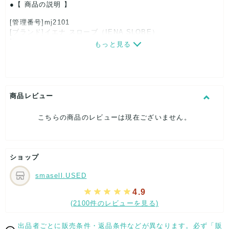
【 商品の説明 】
[管理番号]mj2101
[ブランド]イエナ スローブ（IENA SLOBE）
[対象]レディース
もっと見る
[カラー]ブラウン
[特徴]大人カジュアル
[素材]素材タグを撮影しておりますので、ご確認下さいませ。
[サイズ]
表記サイズ：36
商品レビュー
総丈：約128cm
着丈：約70cm
こちらの商品のレビューは現在ございません。
身幅：約38cm
股下：約62cm
[付属品]なし
[状態・コンディション]
ショップ
目立った傷や汚れなし
smasell.USED
こちらはUSED品になりますが、
特記する程のダメージはなく、状態良好なお品になります。
4.9
ダメージがある場合はできる限り、撮影しておりますので、
(2100件のレビューを見る)
ご確認下さいませ。
【 サイズ・容量 】
出品者ごとに販売条件・返品条件などが異なります。必ず「販