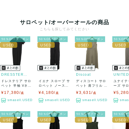
サロペット/オーバーオールの商品
こちらも探してみてください
50％OFFクーポン
50％OFFクーポン
50％OFFクーポン
50％OF
DRESSTERIOR
Discoat
ドレステリア サロ
イエナ スローブ サ
ディスコート サロ
ユナイテ
ペット 半袖 Vネッ
ロペット ノースリ
ペット 肩フリル ア
ーズ サ
ク ウール混...
ーブ ストレ...
シンメトリー...
ャンパース
¥17,380/
¥4,180/
¥3,631/
¥5,280
点
点
点
smasell.USED
smasell.USED
smasell.USED
smas
50％OFFクーポン
50％OFFクーポン
50％OFFクーポン
50％OF