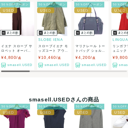
ネコポスの場合は日時指定ができませんので、ご了承下さい
50％OFFクーポン
50％OFFクーポン
50％OFFクーポン
50％OF
ませ。
USED品に関しましては、見る方によって状態の価値観が異な
りますので、トラブルを避けるため、神経質な方や完璧な商
SLOBE IENA
イエナ スローブ サ
スローブイエナ モ
マリクレール トー
リンガフ
品を求められる方は御購入をお控えください。
ロペット オーバー
ッズコート アウタ
トバッグ ショルダ
ュニック
オール スカ...
ー ジャケット...
ーバッグ 肩掛...
ップス 半袖
¥4,800/
¥10,460/
¥4,200/
¥9,800
また商品には細心の注意をはらっておりますが、何かござい
点
点
点
smasell.USED
smasell.USED
smasell.USED
smas
ましたら、レビュー記載前に必ずコメント欄よりご連絡お願
い致します。対応できることがあれば、誠意をもって対応致
します。
smasell.USEDさんの商品
また並行輸入品もございますので、真贋方法などお答えでき
50％OFFクーポン
50％OFFクーポン
50％OFFクーポン
50％OF
ない場合もございます。
万が一、購入後に偽造品等が発覚しましたら、返品・返金に