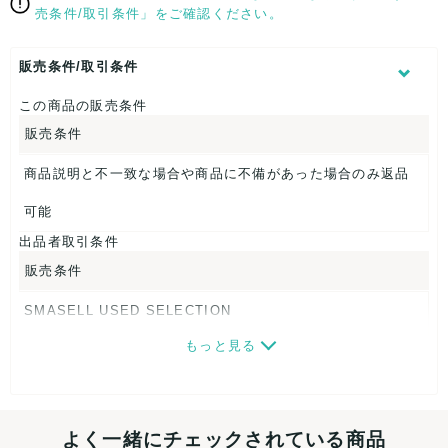
売条件/取引条件」をご確認ください。
表記サイズ：36
総丈：約128cm
着丈：約70cm
販売条件/取引条件
身幅：約38cm
股下：約62cm
この商品の販売条件
販売条件
【 素材・成分 】
素材タグを撮影しておりますので、ご確認下さいませ。
商品説明と不一致な場合や商品に不備があった場合のみ返品
【 商品札 】
可能
出品者取引条件
なし
販売条件
SMASELL USED SELECTION
もっと見る
画像ダウンロードなので、転売にも最適♪
発送はクロネコヤマト(ネコポス)・佐川急便・ゆうパックのい
ずれかの方法になります。発送方法はお選び頂けません。
よく一緒にチェックされている商品