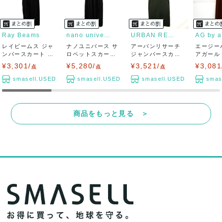
Ray Beams
nano universe
URBAN RESEARCH
レイビームス ジャ
ナノユニバース サ
アーバンリサーチ
エージー
ンパースカート サ
ロペットスカート
ジャンパースカー
アガール
ロペットスカー...
ジャンパースカ...
ト サロペットス...
ト ワイド
¥3,301/
¥5,280/
¥3,521/
¥3,081
点
点
点
smasell.USED
smasell.USED
smasell.USED
smas
商品をもっと見る ＞