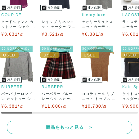
て対応致しますので、ご連絡お願い致します。
COUP DE CHANCE
theory luxe
LACOS
クードシャンス カ
レキップ リネンニ
セオリーリュクス
ラコステ
決済方法
ットソー シャツ 半
ット セーター フレ
ニットカーディガ
ニーカー T
袖 シフォン...
ンチスリーブ...
ン トップス 長...
LC ...
¥3,631/
¥3,521/
¥6,381/
¥6,601
点
点
点
クレジットカード、メルペイ、銀行振込、PayPay、コンビ
ニ払い
50％OFFクーポン
50％OFFクーポン
50％OFFクーポン
50％OF
出荷
送料：
¥1,650
(見込み)
送料表を確認する
出荷目安：5営業日以内
出荷予定日：なるべく最短で発送致します。
BURBERRY LONDON
BURBERRY BLUE LABEL
Kate S
兵庫県から出荷
バーバリーロンド
バーバリーブルー
ココディール リブ
ケイトス
ン カットソー シャ
レーベル スカート
ニット トップス ノ
ョルダー
ツ トップス ...
ボトムス フレ...
ースリーブ ...
イロン ク
¥6,381/
¥11,000/
¥10,780/
¥9,900
点
点
点
商品をもっと見る ＞