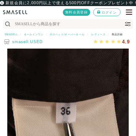
新規会員に2,000円以上で使える500円OFFクーポンプレゼント中
無料会員登録
ログイン
SMASELL
オールインワン
サロペット/オーバーオール
レディース
商品詳細
4.9
smasell.USED