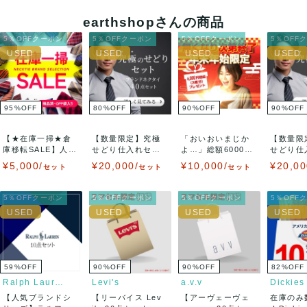
earthshopさんの商品
5％OFFクーポン
5％OFFクーポン
5％OFFクーポン
5％OFF
95
%
OFF
80
%
OFF
90
%
OFF
90
%
OFF
【★在庫一掃★倉
【数量限定】究極
「おいおいまじか
【数量限
庫移転SALE】人気
せどり仕入れセッ
よ…」総額6000円
せどり仕
ブランドネクタ...
ト ★某リユース
以上の新品未使...
ト ★某
¥5,000/
¥20,000/
¥10,000/
¥20,00
セット
セット
セット
販...
販...
5％OFFクーポン
5％OFFクーポン
5％OFFクーポン
5％OFF
59
%
OFF
90
%
OFF
90
%
OFF
82
%
OFF
Ralph Lauren
Levi's
a.v.v
Dickies
【人気ブランドシ
【リーバイス Lev
【アーヴェーヴェ
在庫のみ