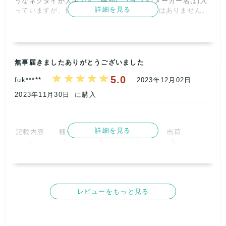
うなネクタイが大半です。確かにブランド(メーカー名は)入
詳細を見る
っていますが、目を引くような有名ブランドはありません。      
記載内容
梱包
商品満足
交渉
出荷
5
5
5
5
5
取引満足
無事届きましたありがとうございました
5
5.0
fuk*****
2023年12月02日
2023年11月30日
に購入
詳細を見る
記載内容
梱包
商品満足
交渉
出荷
5
5
5
5
5
取引満足
5
レビューをもっと見る