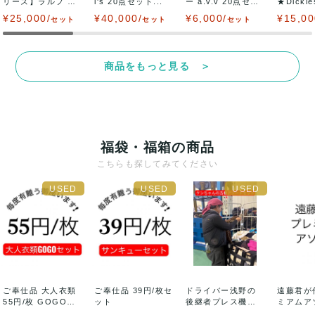
リーズ】ラルフ ロ
i's 20点セット...
ー a.v.v 20点セッ
★Dicki
ーレン RALP...
ト】運も...
ーズ ワー.
¥25,000/
¥40,000/
¥6,000/
¥15,00
セット
セット
セット
商品をもっと見る ＞
福袋・福箱の商品
こちらも探してみてください
ご奉仕品 大人衣類
ご奉仕品 39円/枚セ
ドライバー浅野の
遠藤君が
55円/枚 GOGOセ
ット
後継者プレス機の
ミアムア
ット
魔術師ケンちゃん
ット アパ