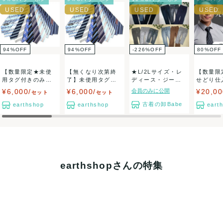
なります
出荷目安：1週間程度
出荷予定日：ご注文後なるべく迅速に発送対応致します。
兵庫県から出荷
94
%
OFF
94
%
OFF
-226
%
OFF
80
%
OFF
【数量限定★未使
【無くなり次第終
★L/2Lサイズ・レ
【数量限
用タグ付きのみ】
了】未使用タグ付
ディース・ジーン
せどり仕
★ブランドネクタ
きのみ ブランド
ズ色々★古着ア...
ト ★某
¥6,000/
¥6,000/
会員のみに公開
¥20,00
セット
セット
イ...
ネ...
販...
古着の卸Babe
earthshop
earthshop
eart
earthshopさんの特集