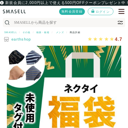
新規会員に2,000円以上で使える500円OFFクーポンプレゼント中
無料会員登録
ログイン
SMASELL
その他
福袋・福箱
メンズ
商品詳細
4.7
earthshop