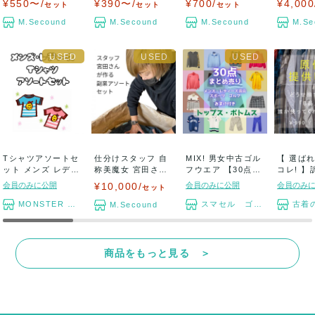
¥550〜/
¥390〜/
¥700/
¥4,000
セット
セット
セット
セ...
M.Secound
M.Secound
M.Secound
M.Se
Tシャツアソートセ
仕分けスタッフ 自
MIX! 男女中古ゴル
【 選ば
ット メンズ レディ
称美魔女 宮田さん
フウエア 【30点ま
コレ! 
ース
が作る アパレ...
とめ売り...
/ 原価ギ..
会員のみに公開
¥10,000/
会員のみに公開
会員のみ
セット
MONSTER TYM
スマセル ゴルフウェア
古着の卸し
M.Secound
商品をもっと見る ＞