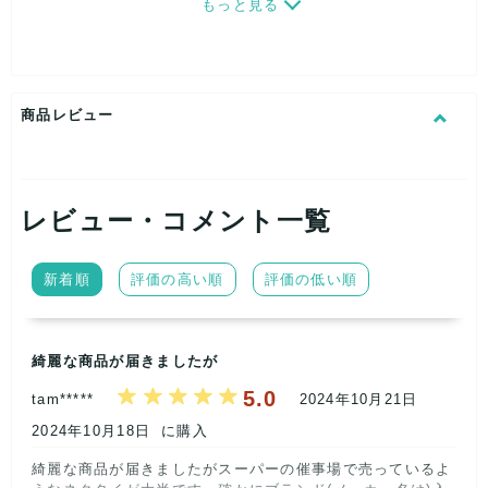
もっと見る
【内容 】
ブランドはランダムですが、未使用タグ付きのネクタイだけを
集めました。
あくまでもユーズドネクタイの仕分け最中に見つけたタグ付き
商品レビュー
のネクタイを
セット販売してますので、箱等の付属品はございません。
レビュー・コメント一覧
【状態 】
簡易な検品・アイロンはしておりますが、多少シワや保管時の
新着順
評価の高い順
評価の低い順
多少のダメージは、
ご了承の上、ご購入くださいませ。
綺麗な商品が届きましたが
5.0
tam*****
2024年10月21日
2024年10月18日
に購入
綺麗な商品が届きましたがスーパーの催事場で売っているよ