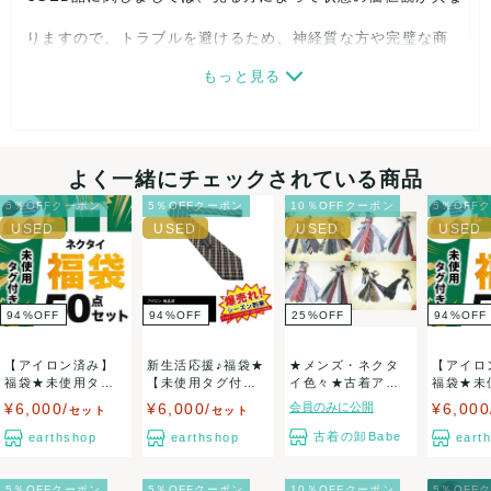
りますので、トラブルを避けるため、神経質な方や完璧な商
もっと見る
品を求められる方は御購入をお控えください。
また商品には細心の注意をはらっておりますが、何かござい
ましたら、レビュー記載前に必ずコメント欄よりご連絡お願
よく一緒にチェックされている商品
い致します。対応できることがあれば、誠意をもって対応致
5％OFFクーポン
5％OFFクーポン
10％OFFクーポン
5％OFF
します。
決済方法
94
%
OFF
94
%
OFF
25
%
OFF
94
%
OFF
クレジットカード、メルペイ、銀行振込、PayPay、コンビ
【アイロン済み】
新生活応援♪福袋★
★メンズ・ネクタ
【アイロ
ニ払い
福袋★未使用タグ
【未使用タグ付き
イ色々★古着アイ
福袋★未
付きのみ★ブラン
のみ】★ブラン
テム★50本セッ
付きのみ
¥6,000/
¥6,000/
会員のみに公開
¥6,000
セット
セット
ド...
ド...
ト...
ド...
出荷
古着の卸Babe
earthshop
earthshop
eart
送料：
¥1,100
(見込み)
送料表を確認する
こちらの出品者の商品を
¥20,000以上注文の場合送料無料
に
5％OFFクーポン
5％OFFクーポン
10％OFFクーポン
5％OFF