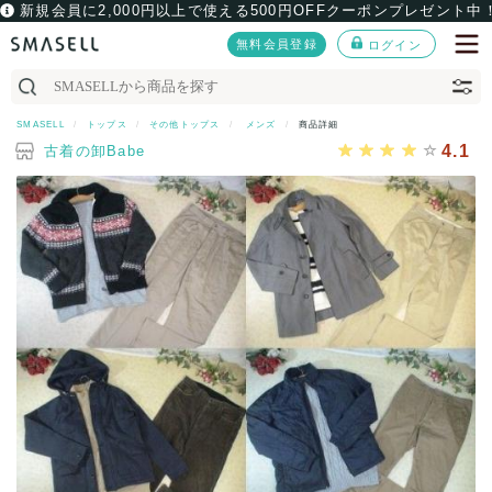
新規会員に2,000円以上で使える500円OFFクーポンプレゼント中
無料会員登録
ログイン
SMASELL
トップス
その他トップス
メンズ
商品詳細
4.1
古着の卸Babe