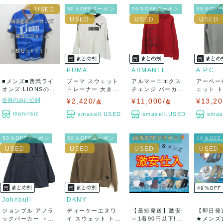
50％OFFクーポン
50％OFFクーポン
50％OF
PUMA
ARMANI EXCHANGE
A.P.C.
■メンズ■西武ライ
プーマ スウェット
アルマーニエクス
アーペー
オンズ LIONSの
トレーナー 大きい
チェンジ パーカー
ェット 
み!! 応援...
サイズ コッ...
トップス プル...
長袖 コット
会員のみに公開
¥2,420/
¥11,000/
¥13,20
点
点
maniraiz
smasell.USED
smasell.USED
smas
50％OFFクーポン
50％OFFクーポン
10％OFFクーポン
10％OF
49
%
OFF
Johnbull
DKNY
ジョンブル アノラ
ディーケーエヌワ
【最短発送】激安!
【即日発
ックパーカー トッ
イ スウェット トレ
～1着90円以下!古
★メンズ