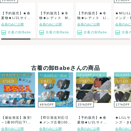
13
%
OFF
25
%
OFF
【予約販売】★春
【予約販売】★冬
【予約販売】★冬
★M/L/
夏物★L/2Lサイ
物★レディス Mサ
物★レディス L/2
メンズ・
ズ・メンズ・お
イズ アウター...
L アネキャン...
婚・葬祭・
会員のみに公開
会員のみに公開
会員のみに公開
会員のみ
兄...
古着の卸Babe
古着の卸Babe
古着の卸Babe
古着の
古着の卸Babeさんの商品
10％OFFクーポン
10％OFFクーポン
10％OFFクーポン
10％OF
49
%
OFF
25
%
OFF
17
%
OFF
【最短発送】激安!
【即日発送対応!】
【予約販売】★春
★L/LL
～1着90円以下!古
★メンズ古着100円
夏物★L/2Lサイ
ンズ・き
着おまかせピ...
仕入れ★おま...
ズ・メンズ・シ
★古着アイ
会員のみに公開
会員のみに公開
会員のみに公開
会員のみ