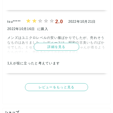
取引満足
●検品には、最大限注意をしておりますが、見落としにより汚れ
5
がある場合や、ダメージ・サイズ・性別違いのお品が入ってい
る場合がございますが、ご了承下さい。
2.0
tsu*****
2022年10月21日
●他商品との同一梱包は対応しておりません。
●出品後、即梱包いたしますので中身のご質問にはお答え出来ま
2022年10月16日
に購入
せん。
メンズはユニクロレベルの安い服ばかりでしたが、売れそう
●こちら側の不手際等ございました場合のみ返品対応いたします
なものはありました。レディースは、昭和の古臭いものばか
ので、ご相談下さい。
詳細を見る
りでした。ミセスというか、90歳のおばあちゃんが着るよう
最後まで、誠実に対応させていただく所存でございます。
なものでした。売れるかどうかわかりません。      
記載内容
梱包
商品満足
交渉
出荷
1
人が役に立ったと考えています
2
2
2
4
5
取引満足
3
レビューをもっと見る
ショップ