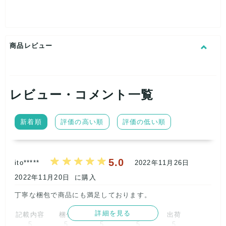
着より選別しております。
その他のサイズ又はサイズの表記が無い商品も若干数はいって
いる場合がございます。
全国の業者様や個人転売される方にご好評いただいておりま
す。ネットやショップ・フリマ等で転売されても構いません。
商品レビュー
【納品までの日数】
予約販売の表記がある商品はご入金確認次第、生産を開始いた
します。
出荷までに最短3日～最大30日程度の日数がかかる場合がござ
います。
レビュー・コメント一覧
お急ぎの方は、ご購入手続き前に商品ページ画像下の【この商
品について問い合わせる】よりお問い合わせ下さい。
在庫状況を確認後、おおよその出荷日数の目安をお知らせいた
新着順
評価の高い順
評価の低い順
します。
但し、出荷日数の保証をするものではございません。
【発送方法】
佐川急便 又はヤマト運輸になります。【ご指定はできませ
5.0
ito*****
2022年11月26日
ん。】
※上記以外での配送は対応しておりませんのでご了承下さい。
2022年11月20日
に購入
【その他注意事項等】
丁寧な梱包で商品にも満足しております。      
▼下記記載事項をご理解いただけない方の御入札はご遠慮下さ
い。▼
詳細を見る
記載内容
梱包
商品満足
交渉
出荷
●梱包の際、お洋服はおおまかに畳んでおります。
5
5
5
5
5
●強化袋に入れて・ストレッチフィルムで補強しています。