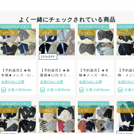
よく一緒にチェックされている商品
10％OFFクーポン
10％OFFクーポン
10％OFFクーポン
10％OF
25
%
OFF
【予約販売】★秋
【予約販売】★春
【予約販売】★冬
【予約販
冬物★メンズ・L/2
夏物★L/2Lサイ
物★メンズ・M/Lサ
物・メンズ
Lサイズ きれ...
ズ・メンズ・き
イズ・アウター...
サイズ・
会員のみに公開
会員のみに公開
会員のみに公開
会員のみ
れ...
★...
古着の卸Babe
古着の卸Babe
古着の卸Babe
古着の
10％OFFクーポン
10％OFFクーポン
10％OFFクーポン
10％OF