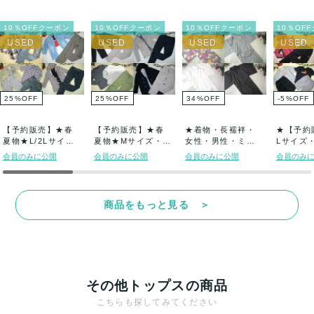
ニ...
10％OFFクーポン
10％OFFクーポン
10％OFFクーポン
10％OF
25
%
OFF
25
%
OFF
34
%
OFF
-5
%
OFF
【予約販売】★春
【予約販売】★春
★着物・長襦袢・
★【予約販
夏物★L/2Lサイ
夏物★Mサイズ・メ
女性・男性・ミッ
Lサイズ
ズ・メンズ・ア
ンズ・きれいめ
クス色々★古着ア
スポーツ系
会員のみに公開
会員のみに公開
会員のみに公開
会員のみ
メ...
系...
イ...
商品をもっと見る ＞
その他トップスの商品
こちらも探してみてください