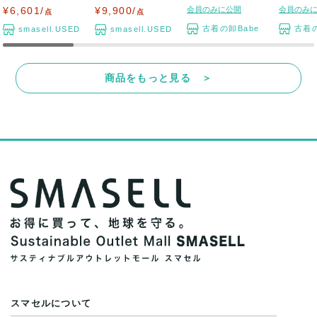
プス ペイズリ...
ーナー トップ...
着おまかせピ...
仕入れ★お
¥6,601/
¥9,900/
会員のみに公開
会員のみ
点
点
古着の卸Babe
古着の
smasell.USED
smasell.USED
商品をもっと見る ＞
スマセルについて