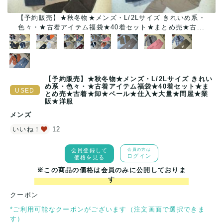
【予約販売】★秋冬物★メンズ・L/2Lサイズ きれいめ系・
色々・★古着アイテム福袋★40着セット★まとめ売★古...
【予約販売】★秋冬物★メンズ・L/2Lサイズ きれい
め系・色々・★古着アイテム福袋★40着セット★ま
とめ売★古着★卸★ベール★仕入★大量★問屋★業
販★洋服
メンズ
いいね！
12
会員登録して
会員の方は
ログイン
価格を見る
※この商品の価格は会員のみに公開しておりま
す
クーポン
*ご利用可能なクーポンがございます（注文画面で選択できま
す）