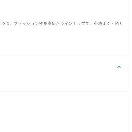
解消しつつ、ファッション性を高めたラインナップで、心地よく・誇り
ご購入の際、在庫欠の場合は、販売の取り消しをさせて頂きます。