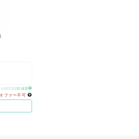
品
【BIG SALE】 レディスブーツ
たりのCO2削減量
オファー不可