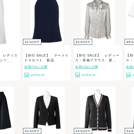
91
%
OFF
93
%
OFF
88
%
E】 レディス
【BIG SALE】 マーメイ
【BIG SALE】 レディー
【B
ツ ...
ドスカート 新品
ス・長袖ブラウス 新...
ス・
会員のみに公開
会員のみに公開
会員
uniform
uniform
93
%
OFF
94
%
OFF
94
%