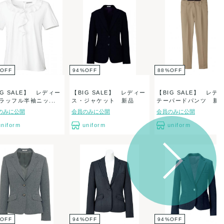
OFF
94
%
OFF
88
%
OFF
IG SALE】 レディー
【BIG SALE】 レディー
【BIG SALE】 レデ
ラッフル半袖ニッ...
ス・ジャケット 新品
テーパードパンツ 新..
のみに公開
会員のみに公開
会員のみに公開
uniform
uniform
uniform
OFF
94
%
OFF
94
%
OFF