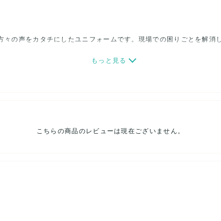
場で働く方々の声をカタチにしたユニフォームです。現場での困りごとを
もっと見る
ない場合もございますのでご了承ください。在庫数量は流動的です。
。
こちらの商品のレビューは現在ございません。