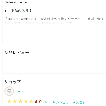
Natural Smile
【 商品の説明 】
「Natural Smile」は、介護現場の実情をリサーチし、現
をもって働ける環境づくりをお手伝いします。
※
製品仕様の詳細画像は別色、またはサンプル色となります。
【 パッケージ 】
*パッケージ、商品札に記載の内容については、まれに一部該当し
商品レビュー
*掲載している画像,商品情報しかございませんのでご検討ください
【 商品札 】
有り
ショップ
uniform
4.9
(1875件のレビューを見る)