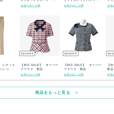
品
ストレッチスカート ...
サイドポケットパンツ...
ドス
会員のみに公開
会員のみに公開
会員
93
%
OFF
89
%
OFF
96
%
E】 レディス
【BIG SALE】 オーバー
【BIG SALE】 オーバー
【B
ンツ...
ブラウス 新品
ブラウス 新品
新品
会員のみに公開
会員のみに公開
会員
商品をもっと見る ＞