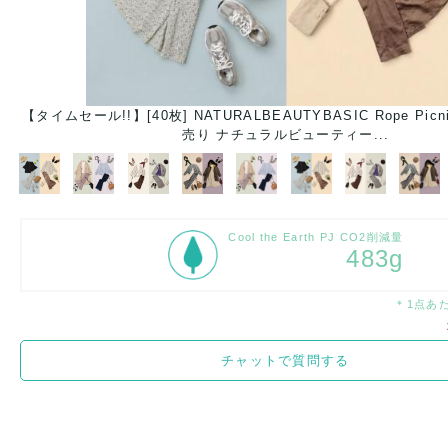
e
【タイムセール!!】[40枚] NATURALBEAUTYBASIC Rope Pi
売り ナチュラルビューティー...
Cool the Earth PJ CO2削減量
483g
＊1点あ
チャットで質問する