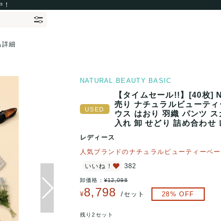
中！
品詳細
NATURAL BEAUTY BASIC
【タイムセール!!】[40枚] N
売り ナチュラルビューティ
ウス はおり 羽織 パンツ ス
入れ 卸 せどり 詰め合わせ
レディース
人気ブランドのナチュラルビューティーベー
いいね！
382
卸価格：
¥
12,098
8,798
/
¥
セット
28
% OFF
残り2セット