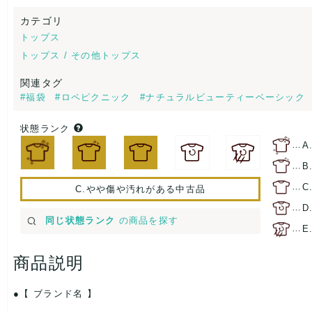
カテゴリ
トップス
トップス / その他トップス
関連タグ
#福袋
#ロペピクニック
#ナチュラルビューティーベーシック
状態ランク
…
A
…
B
…
C
C.やや傷や汚れがある中古品
…
D
同じ状態ランク
の商品を探す
…
E
商品説明
【 ブランド名 】