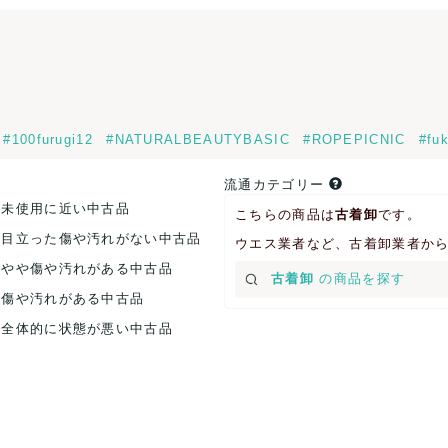
#100furugi12
#NATURALBEAUTYBASIC
#ROPEPICNIC
#fu
流通カテゴリー
.未使用に近い中古品
こちらの商品は
古着卸
です。
.目立った傷や汚れがない中古品
ウエス業者など、古着卸業者か
.やや傷や汚れがある中古品
古着卸
の商品を探す
.傷や汚れがある中古品
.全体的に状態が悪い中古品