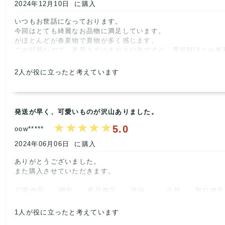
2024年12月10日
に購入
いつもお世話になっております。

今回はとても綺麗なお品物に満足しています。

がほとんどが春夏物で夏物が多く感じます。

この時期なので、着用まではまだまだ先ですが、季節MIXとか春
お気に入りの仕入れ先なので、無駄なく購入したいと思っています
またよろしくお願いいたします。      
2
人が役に立ったと考えています
記載内容
梱包
商品満足
交渉
出荷
取引満足
5
5
4
5
5
5
発送が早く、可愛いものが沢山ありました。
5.0
oow*****
2024年06月06日
に購入
ありがとうございました。

また購入させていただきます。      
記載内容
梱包
商品満足
交渉
出荷
取引満足
5
5
5
5
5
5
1
人が役に立ったと考えています