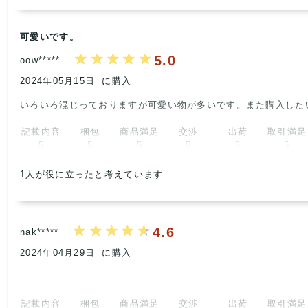
可愛いです。
5.0
oow*****
2024年05月15日
に購入
いろいろ混じっておりますが可愛い物が多いです。また購入したいと
記載内容
梱包
商品満足
交渉
出荷
取引満足
5
5
5
5
5
5
1
人が役に立ったと考えています
4.6
nak*****
2024年04月29日
に購入
記載内容
梱包
商品満足
交渉
出荷
取引満足