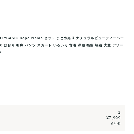
C Rope Picnic セットまとめ
【タイムセール!!】[40枚] NATURAL
AUTYBASIC Rope Picnic セット まとめ売り ナチュラルビューティーベー
...
売り ナチュ
 はおり 羽織 パンツ スカート いろいろ 古着 洋服 福袋 福箱 大量 アソー
冬
1
¥7,999
¥799