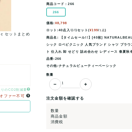
商品コード：
266
266
価格:
¥8,798
ロット:40点入り/1セット(
¥199
/
)
1点
cnic セットまとめ
【タイムセール!!】[40枚] NATURALBEAUTYBASI
商品名: 【タイムセール!!】[40枚] NATURALBE
売り ナチュラルビューティー
シック ロペピクニック 人気ブランド シャツ ブラウス
ト 仕入れ 卸 せどり 詰め合わせ レディース 春夏秋
品番:266
その他:ナチュラルビューティーベーシック
数量
たりのCO2削減量
オファー不可
注文金額を確認する
数量
商品金額
消費税