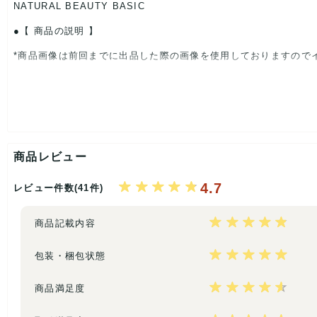
NATURAL BEAUTY BASIC
【 商品の説明 】
*商品画像は前回までに出品した際の画像を使用しておりますので
今回はナチュラルビューティーベーシックとロペピクニックのみを
N.(エヌ ナチュラルビューティーベーシック)
NATURAL BEAUTY (ナチュラル ビューティー)
NATURAL BEAUTY BASIC(ナチュラルビューティーベーシック)
商品レビュー
Rope Picnic(ロペピクニック) などなど
4.7
レビュー件数(41件)
商品記載内容
*色んなタイプ、形、デザインのお洋服が入ります。また、洋服の
包装・梱包状態
*サイズはS、M、L、XLがメインとなります。そのほかのサイ
*入荷状況により、サイズや季節、ブランドに偏りが出ることがあ
商品満足度