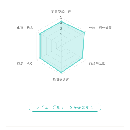
●検品には、最大限注意をしておりますが、見落としにより汚れ
がある場合や、ダメージ・サイズ・性別違いのお品が入ってい
る場合がございますが、ご了承下さい。
●他商品との同一梱包は対応しておりません。
●出品後、即梱包いたしますので中身のご質問にはお答え出来ま
せん。
●こちら側の不手際等ございました場合のみ返品対応いたします
ので、ご相談下さい。
最後まで、誠実に対応させていただく所存でございます。
レビュー詳細データを確認する