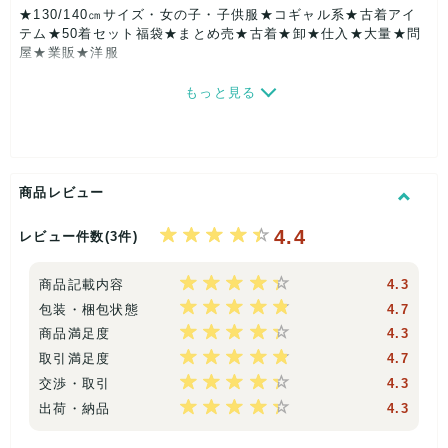
★130/140㎝サイズ・女の子・子供服★コギャル系★古着アイ
テム★50着セット福袋★まとめ売★古着★卸★仕入★大量★問
屋★業販★洋服
もっと見る
【商品説明】
画像は過去に出品いたしました、画像を使用しております。イ
メージ画像になります。今回の内容の商品ではございません。
同じ条件での検品及びピックアップをしております。国内の古
商品レビュー
着より選別しております。
その他のサイズ又はサイズの表記が無い商品も若干数はいって
4.4
いる場合がございます。
レビュー件数(3件)
全国の業者様や個人転売される方にご好評いただいておりま
す。ネットやショップ・フリマ等で転売されても構いません。
商品記載内容
4.3
【発送方法】
包装・梱包状態
4.7
佐川急便 又はヤマト運輸になります。【ご指定はできませ
ん。】
商品満足度
4.3
※上記以外での配送は対応しておりませんのでご了承下さい。
取引満足度
4.7
【その他注意事項等】
交渉・取引
4.3
▼下記記載事項をご理解いただけない方の御入札はご遠慮下さ
い。▼
出荷・納品
4.3
●梱包の際、お洋服はおおまかに畳んでおります。
●強化袋に入れて・ストレッチフィルムで補強しています。