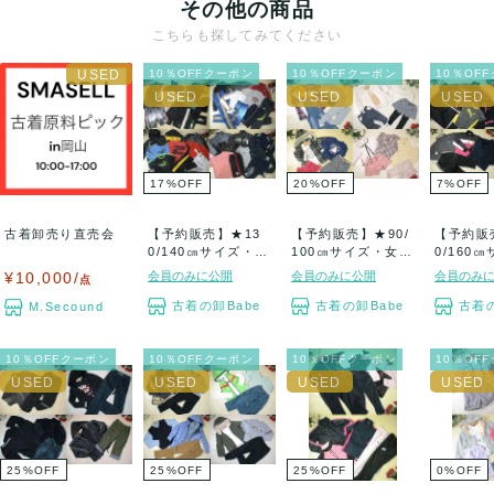
その他の商品
こちらも探してみてください
10％OFFクーポン
10％OFFクーポン
10％OF
17
%
OFF
20
%
OFF
7
%
OFF
古着卸売り直売会
【予約販売】★13
【予約販売】★90/
【予約販
0/140㎝サイズ・男
100㎝サイズ・女の
0/160
子・子供服...
子・子供服...
の子・子供
¥10,000/
会員のみに公開
会員のみに公開
会員のみ
点
古着の卸Babe
古着の卸Babe
古着の
M.Secound
10％OFFクーポン
10％OFFクーポン
10％OFFクーポン
10％OF
25
%
OFF
25
%
OFF
25
%
OFF
0
%
OFF