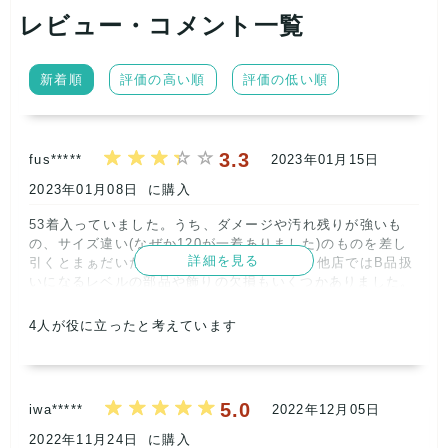
レビュー・コメント一覧
新着順
評価の高い順
評価の低い順
3.3
fus*****
2023年01月15日
2023年01月08日
に購入
53着入っていました。うち、ダメージや汚れ残りが強いも
の、サイズ違い(なぜか120が一着ありました)のものを差し
詳細を見る
引くとまぁだいたい50着。一応使えるけど、他店ではB品扱
いになるレベルの部品や飾りの欠損もいくつかありました。
利益になりそうなブランドものはごく数点。残りはファスト
ファッションや西松屋のものが多数。発送後に配送業者と問
4
人が役に立ったと考えています
い合わせ番号の記載がなく、一貫して仕入れとしては微妙で
した。      
記載内容
梱包
商品満足
交渉
出荷
5.0
iwa*****
2022年12月05日
3
4
3
4
3
2022年11月24日
に購入