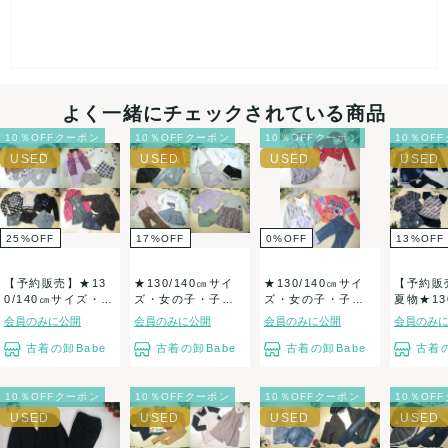
よく一緒にチェックされている商品
10％OFFクーポン
10％OFFクーポン
10％OFFクーポン
10％OF
25
%
OFF
17
%
OFF
0
%
OFF
13
%
OFF
【予約販売】★13
★130/140㎝サイ
★130/140㎝サイ
【予約販
0/140㎝サイズ・女
ズ・女の子・子供
ズ・女の子・子供
夏物★13
の子・子供...
服★ナチュラ...
服★カジュア...
イズ・女の
会員のみに公開
会員のみに公開
会員のみに公開
会員のみ
古着の卸Babe
古着の卸Babe
古着の卸Babe
古着の
10％OFFクーポン
10％OFFクーポン
10％OFFクーポン
10％OF