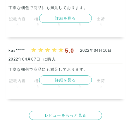
取引満足
3
丁寧な梱包で商品にも満足しております。      
詳細を見る
記載内容
梱包
商品満足
交渉
出荷
5
5
5
5
5
取引満足
5
5.0
kas*****
2022年04月10日
2022年04月07日
に購入
丁寧な梱包で商品にも満足しております。      
詳細を見る
記載内容
梱包
商品満足
交渉
出荷
5
5
5
5
5
取引満足
5
レビューをもっと見る