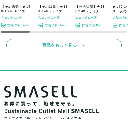
【予約販売】★15
【予約販売】★13
【予約販売】★13
★130/
0/160㎝サイズ・男
0/140㎝サイズ・男
0/140㎝サイズ・女
ズ・女の
の子・子供...
子・子供服...
の子・子供...
服★カジュ
会員のみに公開
会員のみに公開
会員のみに公開
会員のみ
古着の卸Babe
古着の卸Babe
古着の卸Babe
古着の
商品をもっと見る ＞