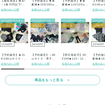
【最短発送】激安!
【予約販売】★春
【予約販売】★春
【予約販
～1着70円以下!古
夏物★150/160㎝サ
夏物★110/120㎝サ
0/140
着おまかせピ...
イズ・女の...
イズ・男子...
子・子供服
会員のみに公開
会員のみに公開
会員のみに公開
会員のみ
10％OFFクーポン
10％OFFクーポン
10％OFFクーポン
10％OF
15
%
OFF
34
%
OFF
23
%
OFF
【予約販売】★15
【予約販売】～80
【即日発送可】30-
【予約販
0/160㎝サイズ・女
㎝サイズ・男子・
5108★110～120
夏物★15
の子・子供...
子供服★色々★
㎝サイ...
イズ・女の
会員のみに公開
会員のみに公開
会員のみに公開
会員のみ
古...
商品をもっと見る ＞