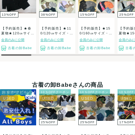
13
%
OFF
38
%
OFF
15
%
OFF
25
%
OFF
【予約販売】★春
【予約販売】★11
【予約販売】★15
【予約販
夏物★120㎝サイ
0/120㎝サイズ・女
0/160㎝サイズ・女
夏物★15
ズ・女の子・子
の子・子供...
の子・子供...
イズ・女の
会員のみに公開
会員のみに公開
会員のみに公開
会員のみ
供...
古着の卸Babe
古着の卸Babe
古着の卸Babe
古着の
古着の卸Babeさんの商品
10％OFFクーポン
10％OFFクーポン
10％OFFクーポン
10％OF
25
%
OFF
25
%
OFF
17
%
OFF