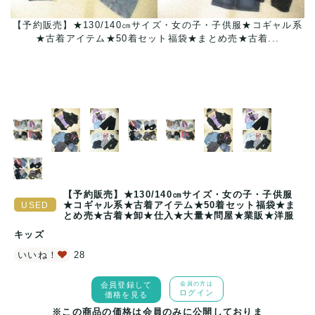
古
【予約販売】★130/140㎝サイズ・女の子・子供服★コギャル系
★古着アイテム★50着セット福袋★まとめ売★古着...
【予約販売】★130/140㎝サイズ・女の子・子供服
★コギャル系★古着アイテム★50着セット福袋★ま
とめ売★古着★卸★仕入★大量★問屋★業販★洋服
キッズ
いいね！
28
会員登録して
会員の方は
ログイン
価格を見る
※この商品の価格は会員のみに公開しておりま