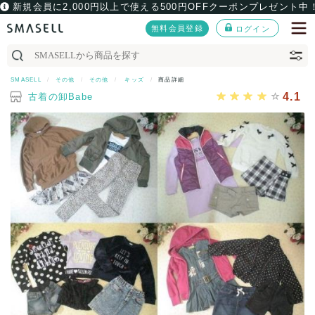
新規会員に2,000円以上で使える500円OFFクーポンプレゼント中
無料会員登録
ログイン
SMASELL
その他
その他
キッズ
商品詳細
4.1
古着の卸Babe