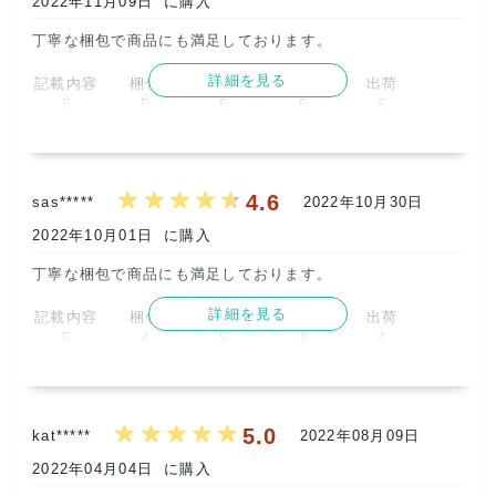
2022年11月09日
に購入
丁寧な梱包で商品にも満足しております。      
詳細を見る
記載内容
梱包
商品満足
交渉
出荷
5
5
5
5
5
取引満足
5
4.6
sas*****
2022年10月30日
2022年10月01日
に購入
丁寧な梱包で商品にも満足しております。      
詳細を見る
記載内容
梱包
商品満足
交渉
出荷
5
4
5
4
4
取引満足
5
5.0
kat*****
2022年08月09日
2022年04月04日
に購入