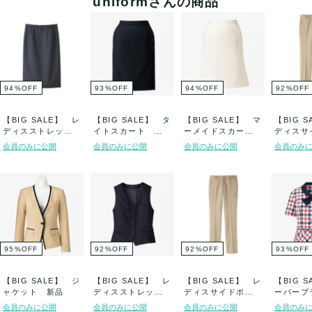
uniformさんの商品
94
%
OFF
93
%
OFF
94
%
OFF
92
%
OFF
【BIG SALE】 レ
【BIG SALE】 タ
【BIG SALE】 マ
【BIG 
ディスストレッチ
イトスカート 新
ーメイドスカー
ディスサ
スカート ...
品
ト 新品
ットパンツ
会員のみに公開
会員のみに公開
会員のみに公開
会員のみ
95
%
OFF
92
%
OFF
92
%
OFF
93
%
OFF
【BIG SALE】 ジ
【BIG SALE】 レ
【BIG SALE】 レ
【BIG 
ャケット 新品
ディスストレッチ
ディスサイドポケ
ーバー
ベスト 新...
ットパンツ...
新品
会員のみに公開
会員のみに公開
会員のみに公開
会員のみ