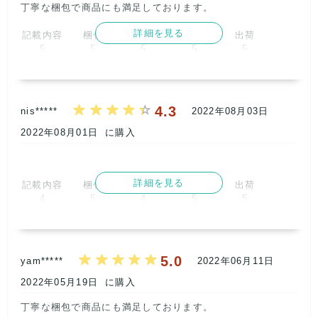
丁寧な梱包で商品にも満足しております。      
詳細を見る
記載内容
梱包
商品満足
交渉
出荷
5
5
5
5
5
取引満足
5
4.3
nis*****
2022年08月03日
2022年08月01日
に購入
詳細を見る
記載内容
梱包
商品満足
交渉
出荷
4
5
4
5
5
取引満足
5
5.0
yam*****
2022年06月11日
2022年05月19日
に購入
丁寧な梱包で商品にも満足しております。      