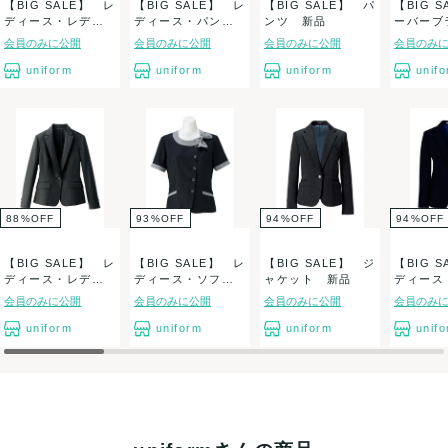
【BIG SALE】 レ
【BIG SALE】 レ
【BIG SALE】 パ
【BIG 
ディース・レディ
ディース・パン
ンツ 新品
ーバー
スストレッ...
ツ 新品
新品
会員のみに公開
会員のみに公開
会員のみに公開
会員のみ
uniform
uniform
uniform
unif
88
%
OFF
93
%
OFF
94
%
OFF
94
%
OFF
【BIG SALE】 レ
【BIG SALE】 レ
【BIG SALE】 ジ
【BIG 
ディース・レディ
ディース・ソフト
ャケット 新品
ディース
スストレッ...
ジャケット...
ット 新
会員のみに公開
会員のみに公開
会員のみに公開
会員のみ
uniform
uniform
uniform
unif