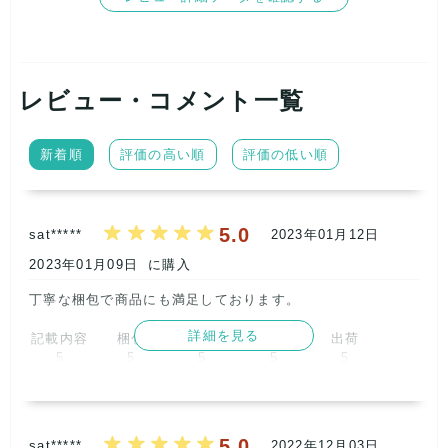
レビュー・コメント一覧
新着順
評価の高い順
評価の低い順
5.0
sat*****
2023年01月12日
2023年01月09日
に購入
丁寧な梱包で商品にも満足しております。      
詳細を見る
記載内容
梱包
商品満足
交渉
出荷
5
5
5
5
5
取引満足
5
5.0
sat*****
2022年12月03日