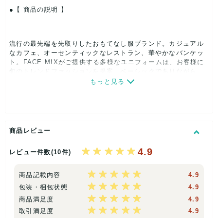
【 商品の説明 】
流行の最先端を先取りしたおもてなし服ブランド。カジュアル
なカフェ、オーセンティックなレストラン、華やかなバンケッ
ト。FACE MIXがご提供する多様なユニフォームは、お客様に
旬のトレンドファッションを提案。ベーシックでありながら、
トレンドを敏感にキャッチする方のためにトータルコーディネ
もっと見る
ートを提供。シャツ・ボトムスはもちろん、コックタイやネク
タイまで幅広くラインナップ。大特価格安にてご提供中!!在庫
限りの為、お早めにお買い求めください♪
※製品仕様の詳細画像は別色、またはサンプル色となります。
商品レビュー
4.9
レビュー件数(10件)
【 パッケージ 】
商品記載内容
4.9
ハンガー・PPドレスカバー
包装・梱包状態
4.9
【 商品札 】
商品満足度
4.9
有り
取引満足度
4.9