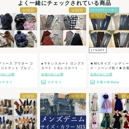
よく一緒にチェックされている商品
10％OFFクーポン
17
%
OFF
ディース アウター コ
●マキシスカート ロングス
★M/Lサイズ・レディー
 ジャケット ブルゾ...
カート ミモレスカート ...
ス・ジーンズ色々★古
イ...
のみに公開
会員のみに公開
会員のみに公開
カチモリ
カチモリ
古着の卸Babe