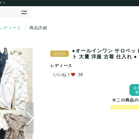
中！
レディース
商品詳細
●オールインワン サロペット
ト 大量 洋服 古着 仕入れ ●
レディース
いいね！
36
会
※この商品の