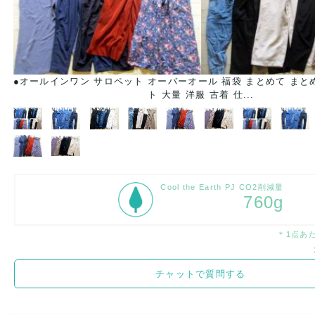
り
●オールインワン サロペット オーバーオール 福袋 まとめて まとめ
ト 大量 洋服 古着 仕...
Cool the Earth PJ CO2削減量
760g
＊1点あ
チャットで質問する