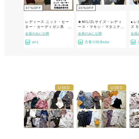
67
%
OFF
20
%
OFF
レディース ニット・セー
★M/L/2Lサイズ・レディ
●レ
ター・カーディガン系 5
ース・マキシ・マタニテ...
ズ S
0...
会員のみに公開
会員のみに公開
会員
anz
古着の卸Babe