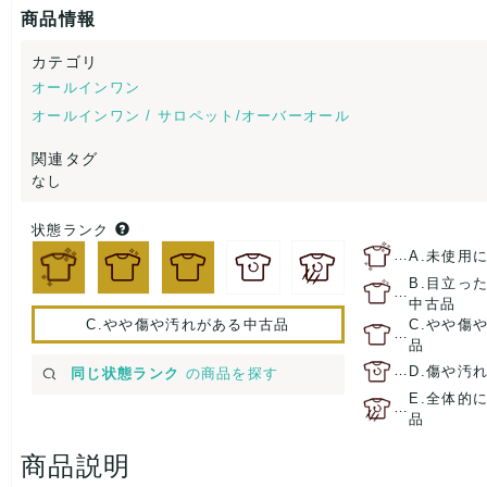
商品情報
カテゴリ
オールインワン
オールインワン / サロペット/オーバーオール
関連タグ
なし
状態ランク
…
A.未使用
B.目立っ
…
中古品
C.やや傷や汚れがある中古品
C.やや傷
…
品
…
D.傷や汚
同じ状態ランク
の商品を探す
E.全体的
…
品
商品説明