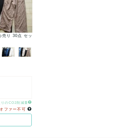
売り 30点 セッ
●オールインワン サロペット オーバーオール 福袋 
ト 大量 洋服 古着 仕..
たりのCO2削減量
オファー不可