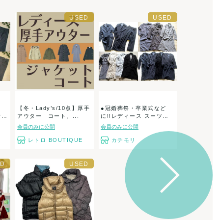
【冬・Lady’s/10点】厚手
●冠婚葬祭・卒業式など
着ア
アウター コート、...
に!!レディース スーツ
セ...
会員のみに公開
会員のみに公開
レトロ BOUTIQUE
カチモリ