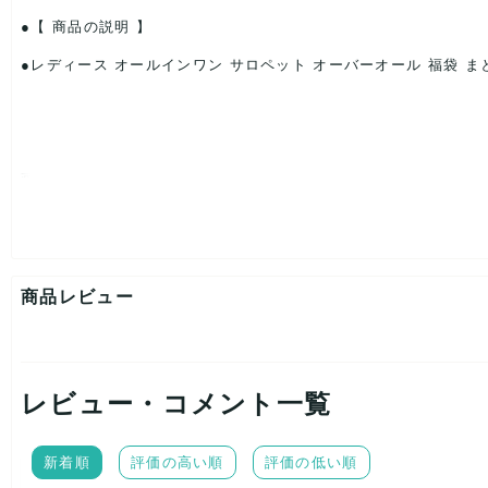
【 商品の説明 】
●レディース オールインワン サロペット オーバーオール 福袋 ま
画像は前回出品した際の画像を使用しております。今回入ってい
今回の参考になさって下さい。
商品レビュー
●サイズはS～XLになります。
※気をつけてはおりますが、稀にその他サイズの混入、サイズ偏
※基本的に色々なサイズ混合のまとめ売り福袋になります。詳し
レビュー・コメント一覧
新着順
評価の高い順
評価の低い順