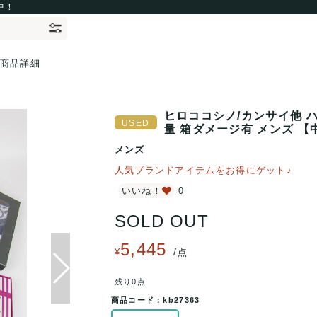
中！
商品詳細
ヒロココシノ/カンサイ他 ハ
量 箱ダメージ有 メンズ 【
メンズ
人気ブランドアイテムをお得にゲット♪
いいね！
0
SOLD OUT
5,445
/
¥
点
残り0点
商品コード：
kb27363