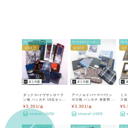
50％OFFクーポン
50％OFFクーポン
50
ダックス/イヴサンローラ
アーノルドパーマー/ウン
ミス
ン他 ハンカチ 16点セッ...
ガロ他 ハンカチ 未使用 ...
ス他
オ...
¥3,301/
¥3,301/
¥5,
点
点
smasell.USED
smasell.USED
50％OFFクーポン
50％OFFクーポン
50