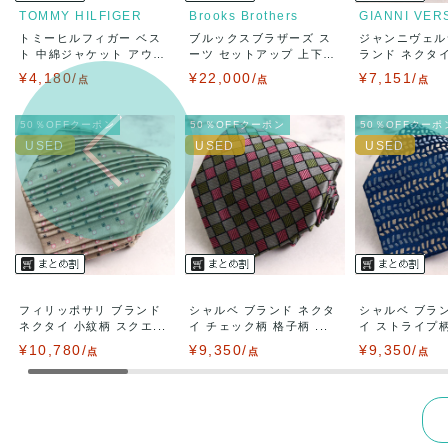
TOMMY HILFIGER
Brooks Brothers
GIANNI VER
トミーヒルフィガー ベス
ブルックスブラザーズ ス
ジャンニヴェル
出荷
送料：
¥1,6
ト 中綿ジャケット アウ
ーツ セットアップ 上下
ランド ネクタ
出荷目安：
タ...
セ...
ー...
¥4,180/
¥22,000/
¥7,151/
点
点
出荷予定日
点
兵庫県から
50％OFFクーポン
50％OFFクーポン
50％OFFクーポ
フィリッポサリ ブランド
シャルベ ブランド ネクタ
シャルベ ブラ
ネクタイ 小紋柄 スクエ...
イ チェック柄 格子柄 ...
イ ストライプ柄 
¥10,780/
¥9,350/
¥9,350/
点
点
点