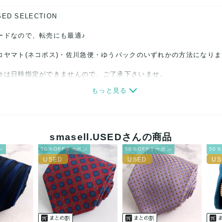
SED SELECTION
ードなので、転売にも最適♪
コヤマト(ネコポス)・佐川急便・ゆうパックのいずれかの方法になり
合は日時指定ができませんので、ご了承下さいませ。
もっと見る
関しましては、見る方によって状態の価値観が異なりますので、トラブ
ださい。
細心の注意をはらっておりますが、何かございましたら、レビュー記
smasell.USEDさんの商品
ン
50％OFFクーポン
50％OFFクーポン
50
誠意をもって対応致します。
品もございますので、真贋方法などお答えできない場合もございます
後に偽造品等が発覚しましたら、返品・返金にて対応致しますので、
カード、メルペイ、銀行振込、PayPay、コンビニ払い