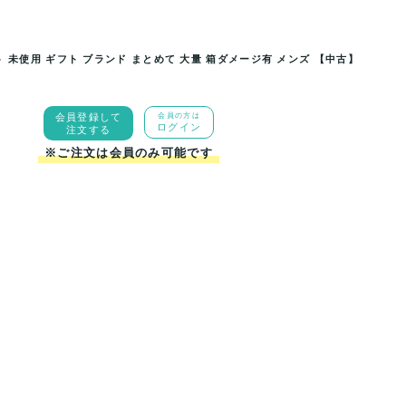
 未使用 ギフト ブランド まとめて 大量 箱ダメージ有 メンズ 【中古】
用 ギフト ブランド まとめて 大
ヒロココシノ/カンサイ他 ハンカチ 9
会員登録して
会員の方は
.
量 箱ダ
ログイン
注文する
※ご注文は会員のみ可能です