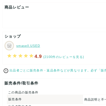
[状態追記]箱ダメージ有り。/おまとめ商品の為、1点ずつのご質
商品レビュー
【 パッケージ 】
箱
【 商品札 】
なし
ショップ
smasell.USED
4.9
(2100件のレビューを見る)
出品者ごとに販売条件・返品条件などが異なります。必ず「販
販売条件/取引条件
この商品の販売条件
販売条件
商品説明と不