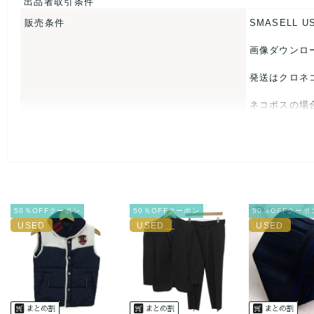
出品者取引条件
販売条件
SMASELL U
画像ダウンロ
発送はクロネ
ネコポスの場
USED品に
入をお控えく
また商品には
50％OFFクーポン
50％OFFクーポン
50％OFFクーポ
とがあれば、
また並行輸入
万が一、購入
決済方法
クレジット