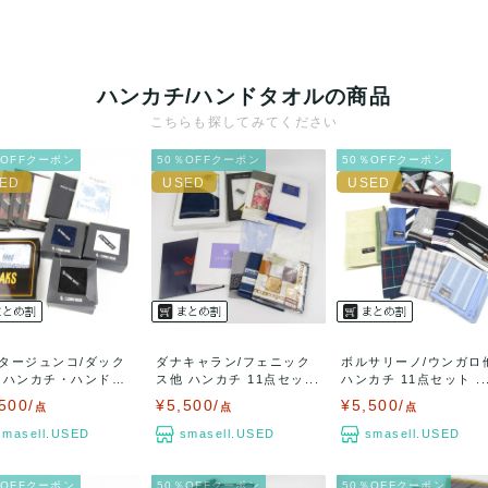
ハンカチ/ハンドタオルの商品
こちらも探してみてください
％OFFクーポン
50％OFFクーポン
50％OFFクーポン
タージュンコ/ダック
ダナキャラン/フェニック
ボルサリーノ/ウンガロ
 ハンカチ・ハンドタ
ス他 ハンカチ 11点セッ...
ハンカチ 11点セット ..
500/
¥5,500/
¥5,500/
点
点
点
smasell.USED
smasell.USED
smasell.USED
％OFFクーポン
50％OFFクーポン
50％OFFクーポン