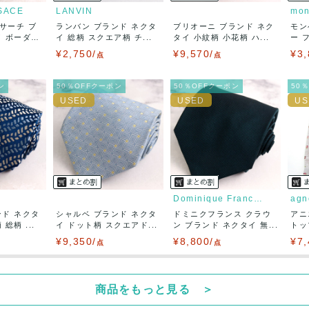
SACE
LANVIN
mon
サーチ ブ
ランバン ブランド ネクタ
ブリオーニ ブランド ネク
モン
50
(見込み)
送料表を確認する
イ ボーダ
イ 総柄 スクエア柄 チ...
タイ 小紋柄 小花柄 ハ...
ー 
5営業日以内
子...
¥2,750/
¥9,570/
¥3,
：なるべく最短で発送致します。
点
点
出荷
ン
50％OFFクーポン
50％OFFクーポン
50
Dominique France Cr...
agn
ンド ネクタ
シャルベ ブランド ネクタ
ドミニクフランス クラウ
アニ
総柄 ...
イ ドット柄 スクエアド...
ン ブランド ネクタイ 無...
トッ
¥9,350/
¥8,800/
¥7,
点
点
商品をもっと見る ＞