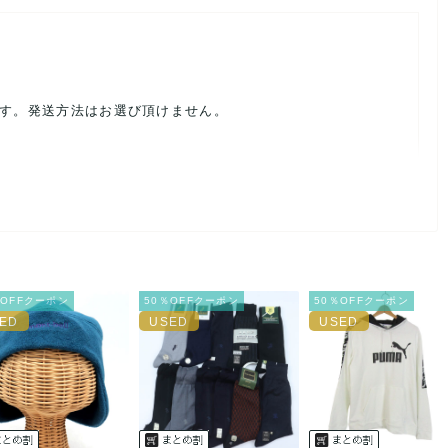
ます。発送方法はお選び頂けません。
ルを避けるため、神経質な方や完璧な商品を求められる方は御購
載前に必ずコメント欄よりご連絡お願い致します。対応できるこ
％OFFクーポン
50％OFFクーポン
50％OFFクーポン
。
ご連絡お願い致します。