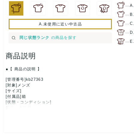
…
A
…
B
…
C
A.未使用に近い中古品
…
D
同じ状態ランク
の商品を探す
…
E
商品説明
【 商品の説明 】
[管理番号]kb27363
[対象]メンズ
[サイズ]
[付属品]箱
[状態・コンディション]
新品、未使用
こちらは未使用のお品となります。
保管に伴う多少のダメージはご了承下さいませ。