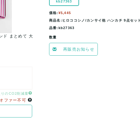
kb27363
価格:
¥5,445
商品名:ヒロココシノ/カンサイ他 ハンカチ 9点セット
品番:kb27363
ンド まとめて 大
ヒロココシノ/カンサイ他 ハンカチ 9点セット 未使
数量
量 箱ダメージ有 メン..
再販売お知らせ
たりのCO2削減量
オファー不可