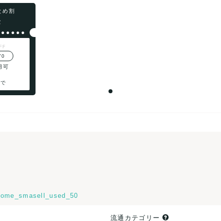
まとめ割
F
FF
70
用可
まで
ome_smasell_used_50
流通カテゴリー