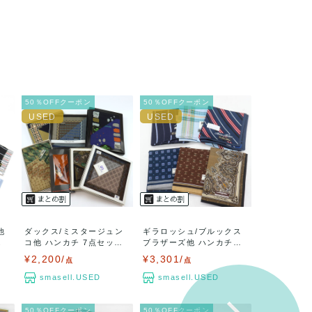
50％OFFクーポン
50％OFFクーポン
他
ダックス/ミスタージュン
ギラロッシュ/ブルックス
.
コ他 ハンカチ 7点セッ
ブラザーズ他 ハンカチ
ト...
6...
¥2,200/
¥3,301/
点
点
smasell.USED
smasell.USED
50％OFFクーポン
50％OFFクーポン