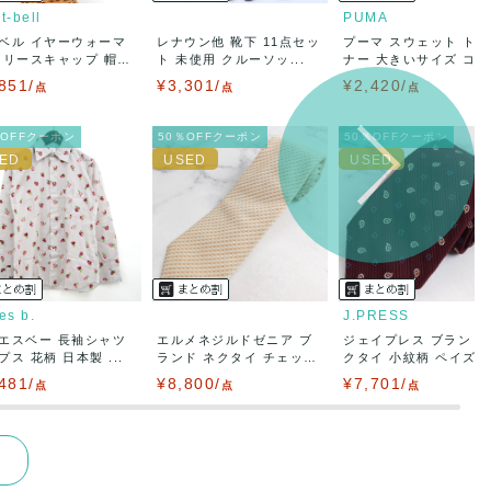
t-bell
PUMA
ベル イヤーウォーマ
レナウン他 靴下 11点セッ
プーマ スウェット ト
フリースキャップ 帽
ト 未使用 クルーソッ...
ナー 大きいサイズ コッ.
851/
¥3,301/
¥2,420/
点
点
点
％OFFクーポン
50％OFFクーポン
50％OFFクーポン
es b.
J.PRESS
エスベー 長袖シャツ
エルメネジルドゼニア ブ
ジェイプレス ブランド
プス 花柄 日本製 ...
ランド ネクタイ チェッ
クタイ 小紋柄 ペイズリ.
ク...
481/
¥8,800/
¥7,701/
点
点
点