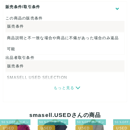
表記サイズ：36
着丈：約60cm
販売条件/取引条件
身幅：約45cm
裄丈：約68cm
この商品の販売条件
販売条件
【 素材・成分 】
素材タグを撮影しておりますので、ご確認下さいませ。
商品説明と不一致な場合や商品に不備があった場合のみ返品
【 商品札 】
可能
出品者取引条件
なし
販売条件
SMASELL USED SELECTION
もっと見る
画像ダウンロードなので、転売にも最適♪
発送はクロネコヤマト(ネコポス)・佐川急便・ゆうパックのい
ずれかの方法になります。発送方法はお選び頂けません。
smasell.USEDさんの商品
ネコポスの場合は日時指定ができませんので、ご了承下さい
50％OFFクーポン
50％OFFクーポン
50％OFFクーポン
50％OF