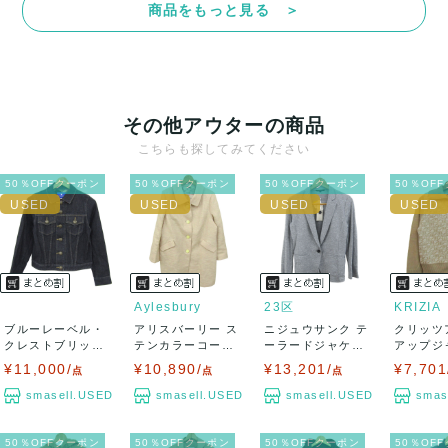
商品をもっと見る ＞
決済方法
クレジットカード、メルペイ、銀行振込、PayPay、コンビ
ニ払い
その他アウターの商品
出荷
こちらも探してみてください
送料：
¥1,650
(見込み)
送料表を確認する
50％OFFクーポン
50％OFFクーポン
50％OFFクーポン
50％OF
出荷目安：5営業日以内
出荷予定日：なるべく最短で発送致します。
兵庫県から出荷
Aylesbury
23区
KRIZIA
ブルーレーベル・
アリスバーリー ス
ニジュウサンク テ
クリッツ
クレストブリッジ
テンカラーコート
ーラードジャケッ
アップジ
デニムジャケッ
アウター ラメ...
ト アウター カ...
ウール ア
¥11,000/
¥10,890/
¥13,201/
¥7,701
点
点
点
ト...
smasell.USED
smasell.USED
smasell.USED
smas
50％OFFクーポン
50％OFFクーポン
50％OFFクーポン
50％OF