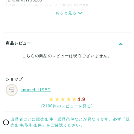
[管理番号]rs50265
[ブランド]イエナ スローブ（IENA SLOBE）
[対象]レディース
もっと見る
[カラー]ブラック
[素材]素材タグを撮影しておりますので、ご確認下さいませ。
[サイズ]
表記サイズ：36
着丈：約60cm
商品レビュー
身幅：約45cm
裄丈：約68cm
こちらの商品のレビューは現在ございません。
[付属品]なし
[状態・コンディション]
やや傷や汚れあり
ショップ
こちらはUSED品になりますので、使用に伴い、
部分的に少々ダメージはございますが、
smasell.USED
全体的には、まだまだご活躍頂けるお品になります。
ダメージはできる限り、撮影しておりますので、ご確認下さい
4.9
ませ。
(2100件のレビューを見る)
[状態追記]付属品ひもベルトあり。若干汚れ箇所あり
出品者ごとに販売条件・返品条件などが異なります。必ず「販
【 サイズ・容量 】
売条件/取引条件」をご確認ください。