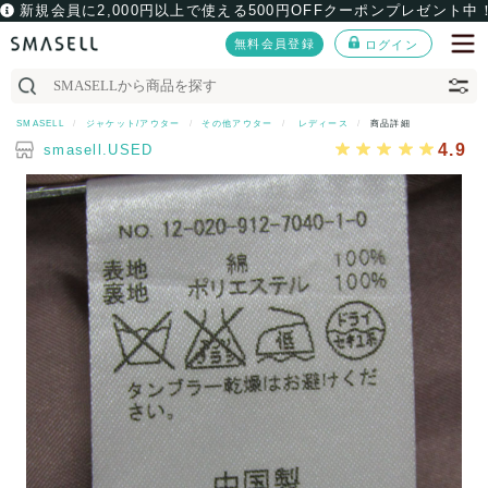
新規会員に2,000円以上で使える500円OFFクーポンプレゼント中
無料会員登録
ログイン
SMASELL
ジャケット/アウター
その他アウター
レディース
商品詳細
4.9
smasell.USED