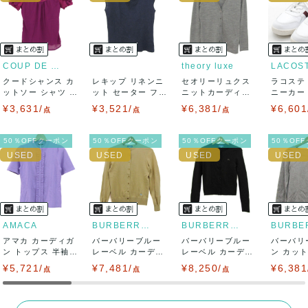
ませ。
USED品に関しましては、見る方によって状態の価値観が異な
りますので、トラブルを避けるため、神経質な方や完璧な商
COUP DE CHANCE
theory luxe
LACOS
クードシャンス カ
レキップ リネンニ
セオリーリュクス
ラコステ
品を求められる方は御購入をお控えください。
ットソー シャツ 半
ット セーター フレ
ニットカーディガ
ニーカー T
袖 シフォン...
ンチスリーブ...
ン トップス 長...
LC ...
¥3,631/
¥3,521/
¥6,381/
¥6,601
また商品には細心の注意をはらっておりますが、何かござい
点
点
点
ましたら、レビュー記載前に必ずコメント欄よりご連絡お願
50％OFFクーポン
50％OFFクーポン
50％OFFクーポン
50％OF
い致します。対応できることがあれば、誠意をもって対応致
します。
また並行輸入品もございますので、真贋方法などお答えでき
AMACA
BURBERRY BLUE LABEL
BURBERRY BLUE LABEL
アマカ カーディガ
ない場合もございます。
バーバリーブルー
バーバリーブルー
バーバリ
ン トップス 半袖
レーベル カーディ
レーベル カーディ
ン カッ
フリル 未使...
ガン トップス ...
ガン トップス ...
ツ トップス
¥5,721/
万が一、購入後に偽造品等が発覚しましたら、返品・返金に
¥7,481/
¥8,250/
¥6,381
点
点
点
て対応致しますので、ご連絡お願い致します。