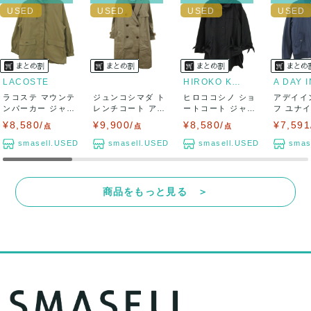
LACOSTE
HIROKO KOSHINO
ラコステ マウンテ
ジュンコシマダ ト
ヒロココシノ ショ
アデイイ
ンパーカー ジャケ
レンチコート アウ
ートコート ジャケ
フ ユナ
ット アウター...
ター レディー...
ット アウター...
ローズ ブ
¥8,580/
¥9,900/
¥8,580/
¥7,591
点
点
点
smasell.USED
smasell.USED
smasell.USED
smas
商品をもっと見る ＞