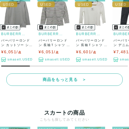
BURBERRY LONDON
BURBERRY LONDON
BURBERRY LONDON
バーバリーロンド
バーバリーロンド
バーバリーロンド
バーバリ
ン カットソー シャ
ン 長袖Ｔシャツ ト
ン 長袖Ｔシャツ ト
ン デニ
ツ トップス ...
ップス ヘンリ...
ップス 七分袖...
トムス ス
¥6,051/
¥6,051/
¥6,601/
¥7,481
点
点
点
smasell.USED
smasell.USED
smasell.USED
smas
商品をもっと見る ＞
スカートの商品
こちらも探してみてください