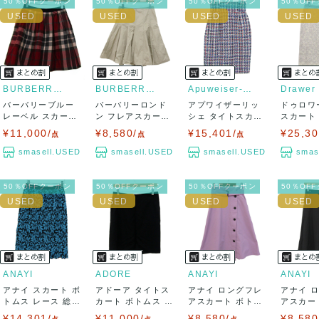
50％OFFクーポン
50％OFFクーポン
50％OFFクーポン
50％OF
BURBERRY BLUE LABEL
BURBERRY LONDON
Apuweiser-riche
Drawer
バーバリーブルー
バーバリーロンド
アプワイザーリッ
ドゥロワ
レーベル スカート
ン フレアスカート
シェ タイトスカー
スカート
ボトムス フレ...
ボトムス ひざ...
ト ボトムス ツ...
刺繍 レース
¥11,000/
¥8,580/
¥15,401/
¥25,30
点
点
点
smasell.USED
smasell.USED
smasell.USED
smas
50％OFFクーポン
50％OFFクーポン
50％OFFクーポン
50％OF
ANAYI
ADORE
ANAYI
ANAYI
アナイ スカート ボ
アドーア タイトス
アナイ ロングフレ
アナイ 
トムス レース 総柄
カート ボトムス ス
アスカート ボトム
アスカー
ひざ丈 ...
トレッチ レ...
ス 日本製 レ...
ス 日本製 
¥14,301/
¥11,000/
¥8,580/
¥8,580