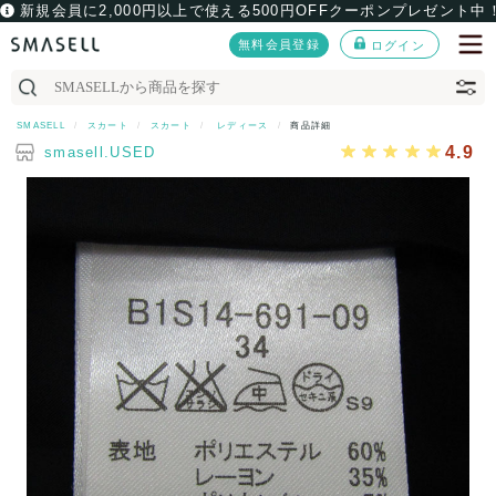
新規会員に2,000円以上で使える500円OFFクーポンプレゼント中
無料会員登録
ログイン
SMASELL
スカート
スカート
レディース
商品詳細
4.9
smasell.USED