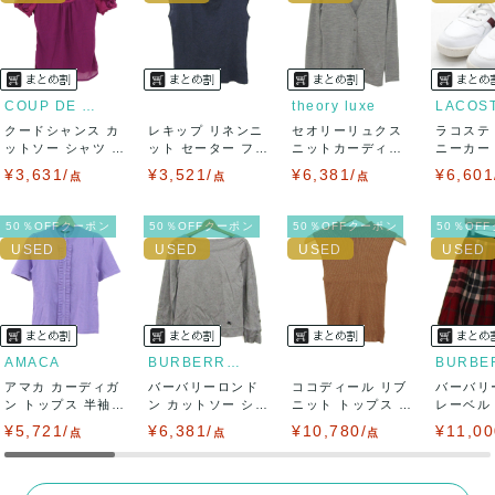
ませ。
USED品に関しましては、見る方によって状態の価値観が異な
りますので、トラブルを避けるため、神経質な方や完璧な商
COUP DE CHANCE
theory luxe
LACOS
クードシャンス カ
レキップ リネンニ
セオリーリュクス
ラコステ
品を求められる方は御購入をお控えください。
ットソー シャツ 半
ット セーター フレ
ニットカーディガ
ニーカー T
袖 シフォン...
ンチスリーブ...
ン トップス 長...
LC ...
¥3,631/
¥3,521/
¥6,381/
¥6,601
また商品には細心の注意をはらっておりますが、何かござい
点
点
点
ましたら、レビュー記載前に必ずコメント欄よりご連絡お願
50％OFFクーポン
50％OFFクーポン
50％OFFクーポン
50％OF
い致します。対応できることがあれば、誠意をもって対応致
します。
また並行輸入品もございますので、真贋方法などお答えでき
AMACA
BURBERRY LONDON
アマカ カーディガ
ない場合もございます。
バーバリーロンド
ココディール リブ
バーバリ
ン トップス 半袖
ン カットソー シャ
ニット トップス ノ
レーベル
フリル 未使...
ツ トップス ...
ースリーブ ...
ボトムス 
¥5,721/
万が一、購入後に偽造品等が発覚しましたら、返品・返金に
¥6,381/
¥10,780/
¥11,00
点
点
点
て対応致しますので、ご連絡お願い致します。