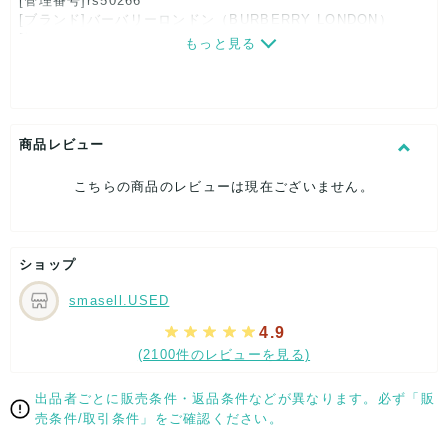
[管理番号]rs50266
[ブランド]バーバリーロンドン（BURBERRY LONDON）
[対象]レディース
もっと見る
[カラー]ブラック
[素材]素材タグを撮影しておりますので、ご確認下さいませ。
[サイズ]
表記サイズ：34
総丈：約58cm
商品レビュー
ウエスト：約64cm
ヒップ：約43cm
こちらの商品のレビューは現在ございません。
[付属品]なし
[状態・コンディション]
新品、未使用
ショップ
こちらは未使用のお品となります。
保管に伴う多少のダメージはご了承下さいませ。
smasell.USED
【 サイズ・容量 】
4.9
(2100件のレビューを見る)
表記サイズ：34
総丈：約58cm
ウエスト：約64cm
出品者ごとに販売条件・返品条件などが異なります。必ず「販
ヒップ：約43cm
売条件/取引条件」をご確認ください。
【 素材・成分 】