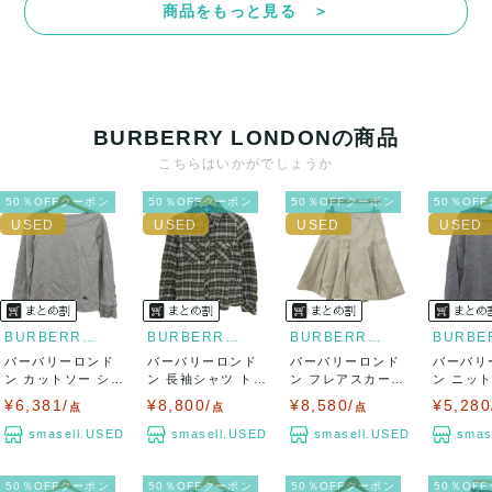
商品をもっと見る ＞
決済方法
クレジットカード、メルペイ、銀行振込、PayPay、コンビ
ニ払い
BURBERRY LONDONの商品
出荷
こちらはいかがでしょうか
送料：
¥1,650
(見込み)
送料表を確認する
50％OFFクーポン
50％OFFクーポン
50％OFFクーポン
50％OF
出荷目安：5営業日以内
出荷予定日：なるべく最短で発送致します。
兵庫県から出荷
BURBERRY LONDON
BURBERRY LONDON
BURBERRY LONDON
バーバリーロンド
バーバリーロンド
バーバリーロンド
バーバリ
ン カットソー シャ
ン 長袖シャツ トッ
ン フレアスカート
ン ニッ
ツ トップス ...
プス チェック...
ボトムス ひざ...
Uネック ウ
¥6,381/
¥8,800/
¥8,580/
¥5,280
点
点
点
smasell.USED
smasell.USED
smasell.USED
smas
50％OFFクーポン
50％OFFクーポン
50％OFFクーポン
50％OF