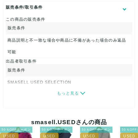
販売条件/取引条件
素材タグを撮影しておりますので、ご確認下さいませ。
この商品の販売条件
【 商品札 】
販売条件
なし
商品説明と不一致な場合や商品に不備があった場合のみ返品
可能
出品者取引条件
販売条件
SMASELL USED SELECTION
もっと見る
画像ダウンロードなので、転売にも最適♪
発送はクロネコヤマト(ネコポス)・佐川急便・ゆうパックのい
ずれかの方法になります。発送方法はお選び頂けません。
smasell.USEDさんの商品
ネコポスの場合は日時指定ができませんので、ご了承下さい
50％OFFクーポン
50％OFFクーポン
50％OFFクーポン
50％OF