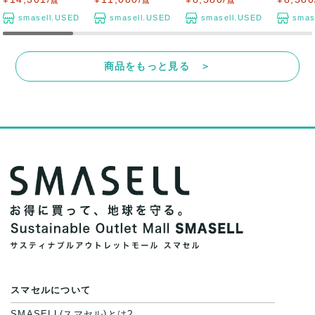
点
点
点
smasell.USED
smasell.USED
smasell.USED
smas
商品をもっと見る ＞
スマセルについて
SMASELL(スマセル)とは?