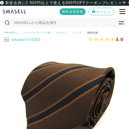
新規会員に2,000円以上で使える500円OFFクーポンプレゼント中
無料会員登録
ログイン
SMASELL
フォーマルスーツ/小物
ネクタイ
メンズ
商品詳細
4.9
smasell.USED