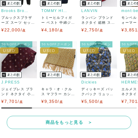
りますので、トラブルを避けるため、神経質な方や完璧な商
Brooks Brothers
TOMMY HILFIGER
LANVIN
mont-be
ブルックスブラザ
トミーヒルフィガ
ランバン ブランド
モンベル
品を求められる方は御購入をお控えください。
ーズ スーツ セット
ー ベスト 中綿ジャ
ネクタイ 総柄 スク
ォーマー
アップ 上下セ...
ケット アウタ...
エア柄 チ...
キャップ 
¥22,000/
¥4,180/
¥2,750/
¥3,851
また商品には細心の注意をはらっておりますが、何かござい
点
点
点
ましたら、レビュー記載前に必ずコメント欄よりご連絡お願
50％OFFクーポン
50％OFFクーポン
50％OFFクーポン
50％OF
い致します。対応できることがあれば、誠意をもって対応致
します。
また並行輸入品もございますので、真贋方法などお答えでき
J.PRESS
Dickies
HERME
ジェイプレス ブラ
ない場合もございます。
キャラ・オ・クル
ディッキーズ バッ
エルメス
ンド ネクタイ 小紋
ス マフラー カシミ
クパック リュック
ネクタイ
柄 ペイズリ...
ヤ100% レ...
デイパック ...
シルク ..
¥7,701/
万が一、購入後に偽造品等が発覚しましたら、返品・返金に
¥9,350/
¥5,500/
¥7,701
点
点
点
て対応致しますので、ご連絡お願い致します。
商品をもっと見る ＞
決済方法