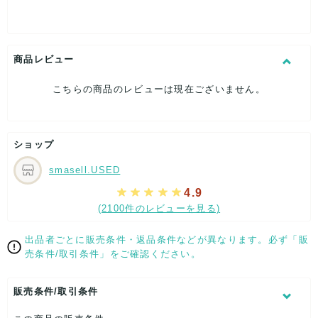
[特徴]厳選された逸品です
[素材]素材タグを撮影しておりますので、ご確認下さいませ。
[サイズ]
大剣幅：約9cm
商品レビュー
[付属品]なし
[状態・コンディション]
こちらの商品のレビューは現在ございません。
目立った傷や汚れなし
こちらはUSED品になりますが、
特記する程のダメージはなく、状態良好なお品になります。
ショップ
ダメージがある場合はできる限り、撮影しておりますので、
ご確認下さいませ。
smasell.USED
【 サイズ・容量 】
4.9
(2100件のレビューを見る)
大剣幅：約9cm
【 生産地 】
出品者ごとに販売条件・返品条件などが異なります。必ず「販
売条件/取引条件」をご確認ください。
-
【 素材・成分 】
販売条件/取引条件
素材タグを撮影しておりますので、ご確認下さいませ。