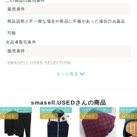
この商品の販売条件
【 商品札 】
販売条件
なし
商品説明と不一致な場合や商品に不備があった場合のみ返品
可能
出品者取引条件
販売条件
SMASELL USED SELECTION
もっと見る
画像ダウンロードなので、転売にも最適♪
発送はクロネコヤマト(ネコポス)・佐川急便・ゆうパックのい
ずれかの方法になります。発送方法はお選び頂けません。
smasell.USEDさんの商品
ネコポスの場合は日時指定ができませんので、ご了承下さい
50％OFFクーポン
50％OFFクーポン
50％OFFクーポン
50％OF
ませ。
USED品に関しましては、見る方によって状態の価値観が異な