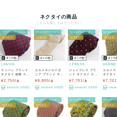
クレジットカード、メルペイ、銀行振込、PayPay、コンビ
ニ払い
ネクタイの商品
出荷
こちらも探してみてください
送料：
¥1,650
(見込み)
送料表を確認する
50％OFFクーポン
50％OFFクーポン
50％OFFクーポン
50％OF
出荷目安：5営業日以内
出荷予定日：なるべく最短で発送致します。
兵庫県から出荷
LANVIN
J.PRESS
HERME
ランバン ブランド
エルメネジルドゼ
ジェイプレス ブラ
エルメス
ネクタイ 総柄 スク
ニア ブランド ネク
ンド ネクタイ 小紋
ネクタイ
エア柄 チ...
タイ チェック...
柄 ペイズリ...
シルク ..
¥2,750/
¥8,800/
¥7,701/
¥7,701
点
点
点
smasell.USED
smasell.USED
smasell.USED
smas
50％OFFクーポン
50％OFFクーポン
50％OFFクーポン
50％OF