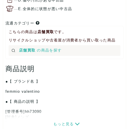
D.傷や汚れがある中古品
…
E.全体的に状態が悪い中古品
流通カテゴリー
こちらの商品は
店舗買取
です。
リサイクルショップや古着屋が消費者から買い取った商品
店舗買取
の商品を探す
商品説明
【 ブランド名 】
femmio valentino
【 商品の説明 】
[管理番号]hh73090
[対象]メンズ
[カラー]ブラウン
もっと見る
[生産国]-