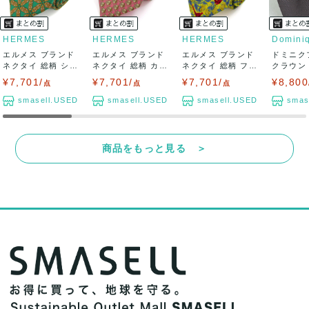
HERMES
HERMES
HERMES
エルメス ブランド
エルメス ブランド
エルメス ブランド
ドミニク
ネクタイ 総柄 シェ
ネクタイ 総柄 カデ
ネクタイ 総柄 フル
クラウン
ーヌダンク...
ナ柄 シル...
ーツ 鳥 ...
ブランド パ
¥7,701/
¥7,701/
¥7,701/
¥8,800
点
点
点
smasell.USED
smasell.USED
smasell.USED
smas
商品をもっと見る ＞