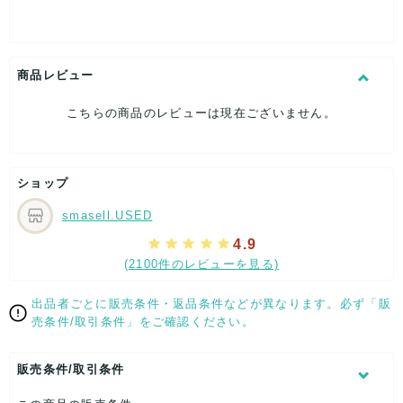
[特徴]厳選された逸品です
[素材]素材タグを撮影しておりますので、ご確認下さいませ。
[サイズ]
大剣幅：約8.5cm
商品レビュー
[付属品]なし
[状態・コンディション]
こちらの商品のレビューは現在ございません。
目立った傷や汚れなし
こちらはUSED品になりますが、
特記する程のダメージはなく、状態良好なお品になります。
ショップ
ダメージがある場合はできる限り、撮影しておりますので、
ご確認下さいませ。
smasell.USED
【 サイズ・容量 】
4.9
(2100件のレビューを見る)
大剣幅：約8.5cm
【 生産地 】
出品者ごとに販売条件・返品条件などが異なります。必ず「販
売条件/取引条件」をご確認ください。
-
【 素材・成分 】
販売条件/取引条件
素材タグを撮影しておりますので、ご確認下さいませ。