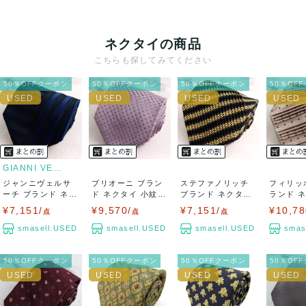
クレジットカード、メルペイ、銀行振込、PayPay、コンビ
ニ払い
ネクタイの商品
出荷
こちらも探してみてください
送料：
¥1,650
(見込み)
送料表を確認する
50％OFFクーポン
50％OFFクーポン
50％OFFクーポン
50％OF
出荷目安：5営業日以内
出荷予定日：なるべく最短で発送致します。
兵庫県から出荷
GIANNI VERSACE
ジャンニヴェルサ
ブリオーニ ブラン
ステファノリッチ
フィリッ
ーチ ブランド ネク
ド ネクタイ 小紋柄
ブランド ネクタイ
ランド 
タイ ボーダー...
小花柄 ハ...
ストライプ柄...
紋柄 スクエ
¥7,151/
¥9,570/
¥7,151/
¥10,78
点
点
点
smasell.USED
smasell.USED
smasell.USED
smas
50％OFFクーポン
50％OFFクーポン
50％OFFクーポン
50％OF