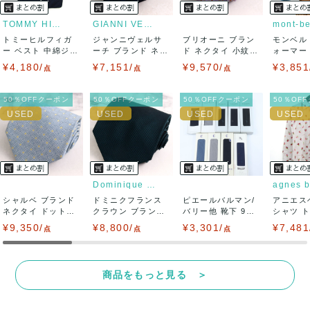
りますので、トラブルを避けるため、神経質な方や完璧な商
TOMMY HILFIGER
GIANNI VERSACE
mont-be
トミーヒルフィガ
ジャンニヴェルサ
ブリオーニ ブラン
モンベル
品を求められる方は御購入をお控えください。
ー ベスト 中綿ジャ
ーチ ブランド ネク
ド ネクタイ 小紋柄
ォーマー
ケット アウタ...
タイ ボーダー...
小花柄 ハ...
キャップ 
¥4,180/
¥7,151/
¥9,570/
¥3,851
また商品には細心の注意をはらっておりますが、何かござい
点
点
点
ましたら、レビュー記載前に必ずコメント欄よりご連絡お願
50％OFFクーポン
50％OFFクーポン
50％OFFクーポン
50％OF
い致します。対応できることがあれば、誠意をもって対応致
します。
また並行輸入品もございますので、真贋方法などお答えでき
Dominique France Cr...
agnes b
シャルベ ブランド
ない場合もございます。
ドミニクフランス
ピエールバルマン/
アニエス
ネクタイ ドット柄
クラウン ブランド
バリー他 靴下 9点
シャツ 
スクエアド...
ネクタイ 無...
セット 未使...
柄 日本製 
¥9,350/
万が一、購入後に偽造品等が発覚しましたら、返品・返金に
¥8,800/
¥3,301/
¥7,481
点
点
点
て対応致しますので、ご連絡お願い致します。
商品をもっと見る ＞
決済方法