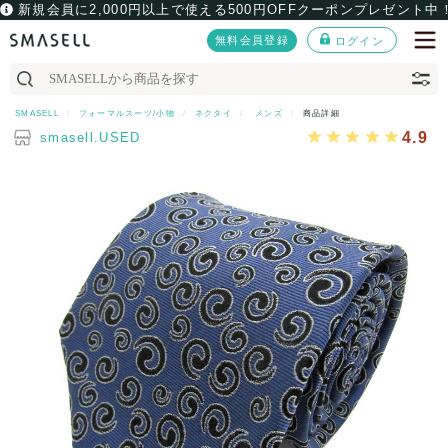
新規会員に2,000円以上で使える500円OFFクーポンプレゼント中
無料会員登録
ログイン
SMASELL
フォーマルスーツ/小物
ネクタイ
メンズ
商品詳細
4.9
smasell.USED