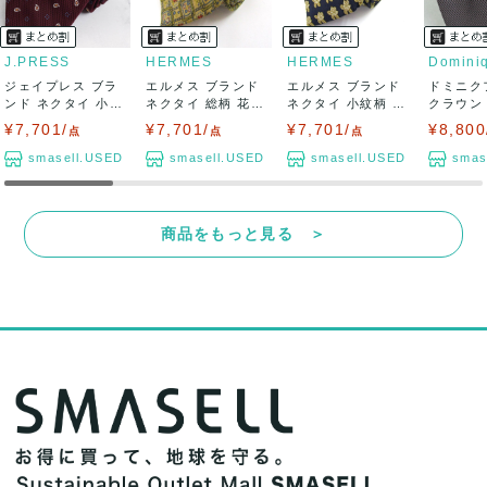
J.PRESS
HERMES
HERMES
ジェイプレス ブラ
エルメス ブランド
エルメス ブランド
ドミニク
ンド ネクタイ 小紋
ネクタイ 総柄 花柄
ネクタイ 小紋柄 花
クラウン
柄 ペイズリ...
シルク ...
柄 シルク...
ブランド パ
¥7,701/
¥7,701/
¥7,701/
¥8,800
点
点
点
smasell.USED
smasell.USED
smasell.USED
smas
商品をもっと見る ＞