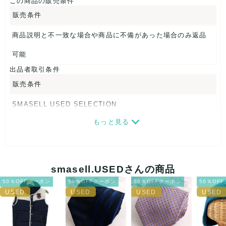
この商品の販売条件
【 商品札 】
販売条件
なし
商品説明と不一致な場合や商品に不備があった場合のみ返品
可能
出品者取引条件
販売条件
SMASELL USED SELECTION
もっと見る
画像ダウンロードなので、転売にも最適♪
発送はクロネコヤマト(ネコポス)・佐川急便・ゆうパックのい
ずれかの方法になります。発送方法はお選び頂けません。
smasell.USEDさんの商品
ネコポスの場合は日時指定ができませんので、ご了承下さい
50％OFFクーポン
50％OFFクーポン
50％OFFクーポン
50％OF
ませ。
USED品に関しましては、見る方によって状態の価値観が異な