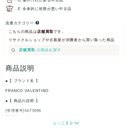
D.傷や汚れがある中古品
…
E.全体的に状態が悪い中古品
流通カテゴリー
こちらの商品は
店舗買取
です。
リサイクルショップや古着屋が消費者から買い取った商品
店舗買取
の商品を探す
商品説明
【 ブランド名 】
FRANCO VALENTINO
【 商品の説明 】
[管理番号]hh73096
[対象]メンズ
[カラー]ブルー
もっと見る
[生産国]-