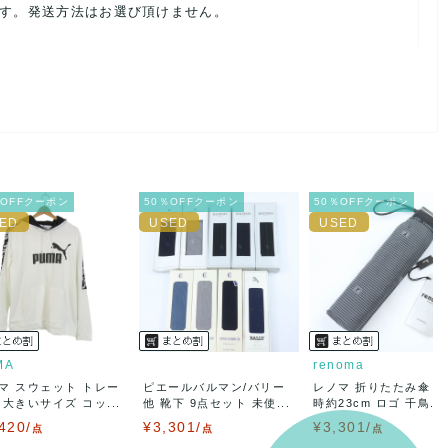
ます。発送方法はお選び頂けません。
ルを避けるため、神経質な方や完璧な商品を求められる方は御購
載前に必ずコメント欄よりご連絡お願い致します。対応できるこ
％OFFクーポン
50％OFFクーポン
50％OFFクーポン
。
ご連絡お願い致します。
MA
renoma
マ スウェット トレー
ピエールバルマン/バリー
レノマ 折りたたみ傘 
 大きいサイズ コッ...
他 靴下 9点セット 未使...
時約23cm ロゴ 千鳥...
420/
¥3,301/
¥3,301/
点
点
点