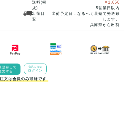
送料(税
￥1,650
抜)
5営業日以内
出荷目
出荷予定日：なるべく最短で発送致
安
します。
兵庫県から出荷
員登録して
会員の方は
ログイン
注文する
注文は会員のみ可能です