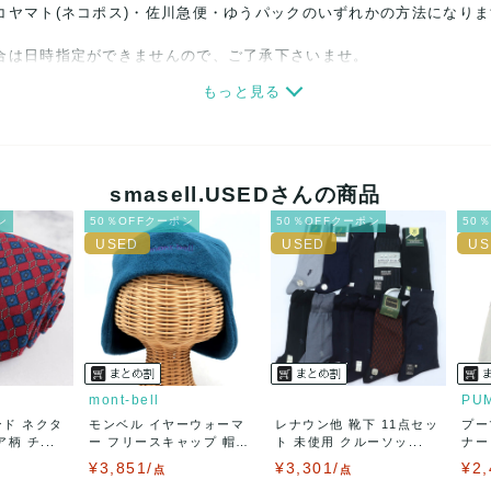
コヤマト(ネコポス)・佐川急便・ゆうパックのいずれかの方法になり
合は日時指定ができませんので、ご了承下さいませ。
もっと見る
関しましては、見る方によって状態の価値観が異なりますので、トラブ
ださい。
細心の注意をはらっておりますが、何かございましたら、レビュー記
smasell.USEDさんの商品
ン
50％OFFクーポン
50％OFFクーポン
50
誠意をもって対応致します。
品もございますので、真贋方法などお答えできない場合もございます
後に偽造品等が発覚しましたら、返品・返金にて対応致しますので、
カード、メルペイ、銀行振込、PayPay、コンビニ払い
mont-bell
PU
ンド ネクタ
モンベル イヤーウォーマ
レナウン他 靴下 11点セッ
プー
50
(見込み)
送料表を確認する
柄 チ...
ー フリースキャップ 帽
ト 未使用 クルーソッ...
ナー
5営業日以内
子...
¥3,851/
¥3,301/
¥2,
：なるべく最短で発送致します。
点
点