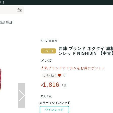
中！
商品詳細
NISHIJIN
西陣 ブランド ネクタイ 総
ンレッド NISHIJIN 【中古
メンズ
人気ブランドアイテムをお得にゲット♪
いいね！
0
1,816
/
¥
点
残り1点
カラー：
ワインレッド
ワインレッド