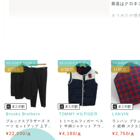
発送はクロネ
ネコポスの場
USED品に
入をお控えく
また商品には
50％OFFクーポン
50％OFFクーポン
50％OFFクーポ
とがあれば、
また並行輸入
万が一、購入
決済方法
クレジット
Brooks Brothers
TOMMY HILFIGER
LANVIN
ブルックスブラザーズ ス
トミーヒルフィガー ベス
ランバン ブラ
出荷
送料：
¥1,6
ーツ セットアップ 上下
ト 中綿ジャケット アウ
イ 総柄 スクエア
出荷目安：
セ...
タ...
¥22,000/
¥4,180/
¥2,750/
点
点
出荷予定日
点