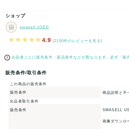
こちらはUSED品になりますが、
特記する程のダメージはなく、状態良好なお品になります。
ショップ
ダメージがある場合はできる限り、撮影しておりますので、
ご確認下さいませ。
smasell.USED
【 サイズ・容量 】
4.9
(2100件のレビューを見る)
大剣幅：約8.5cm
【 生産地 】
出品者ごとに販売条件・返品条件などが異なります。必ず「販
日本
【 素材・成分 】
販売条件/取引条件
素材タグを撮影しておりますので、ご確認下さいませ。
この商品の販売条件
【 商品札 】
販売条件
商品説明と不
出品者取引条件
なし
販売条件
SMASELL U
画像ダウンロ