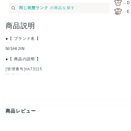
…
D
同じ状態ランク
の商品を探す
…
E
商品説明
【 ブランド名 】
NISHIJIN
【 商品の説明 】
[管理番号]hh73115
[対象]メンズ
[カラー]ワインレッド
[生産国]日本
[特徴]厳選された逸品です
[素材]素材タグを撮影しておりますので、ご確認下さいませ。
[サイズ]
大剣幅：約8.5cm
商品レビュー
[付属品]なし
[状態・コンディション]
目立った傷や汚れなし