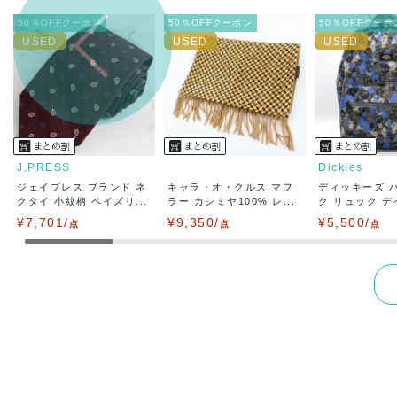
兵庫県から
50％OFFクーポン
50％OFFクーポン
50％OFFクーポ
J.PRESS
Dickies
ジェイプレス ブランド ネ
キャラ・オ・クルス マフ
ディッキーズ 
クタイ 小紋柄 ペイズリ...
ラー カシミヤ100% レ...
ク リュック デイ
¥7,701/
¥9,350/
¥5,500/
点
点
点