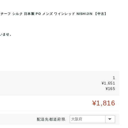
ーフ シルク 日本製 PO メンズ ワインレッド NISHIJIN 【中古】
シルク 日本製 PO メンズ ワイ
西陣 ブランド ネクタイ 総柄 ヒエロ
いませ。
..
ンレッド N
1
¥1,651
¥165
¥1,816
配送先都道府県