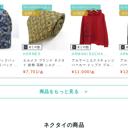
出荷
ン
50％OFFクーポン
50％OFFクーポン
50
HERMES
ARMANI EXCHANGE
バックパッ
エルメス ブランド ネクタ
アルマーニエクスチェンジ
アル
パック ...
イ 総柄 花柄 シルク ...
パーカー トップス プル...
パー
¥7,701/
¥11,000/
¥12
点
点
商品をもっと見る ＞
ネクタイの商品