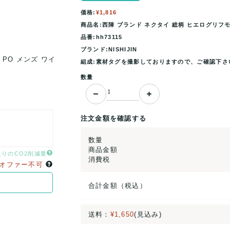
価格:
¥1,816
商品名:西陣 ブランド ネクタイ 総柄 ヒエログリフモチ
品番:hh73115
ブランド:NISHIJIN
PO メンズ ワイ
西陣 ブランド ネクタイ 総柄 ヒエログリフモチーフ 
組成:素材タグを撮影しておりますので、ご確認下さ
ンレッド NISHIJIN 【.
数量
注文金額を確認する
数量
商品金額
たりのCO2削減量
消費税
オファー不可
合計金額（税込）
送料：
¥1,650
(見込み)