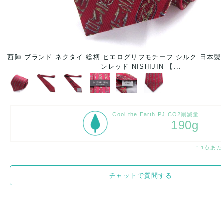
ワイ
西陣 ブランド ネクタイ 総柄 ヒエログリフモチーフ シルク 日本製 
ンレッド NISHIJIN 【...
Cool the Earth PJ CO2削減量
190g
＊1点あ
チャットで質問する