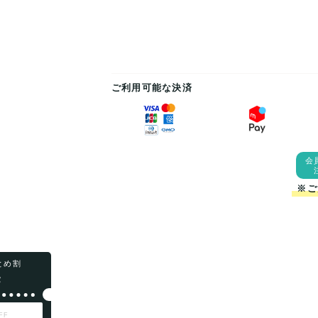
ご利用可能な決済
会
※ご
まとめ割
F
FF