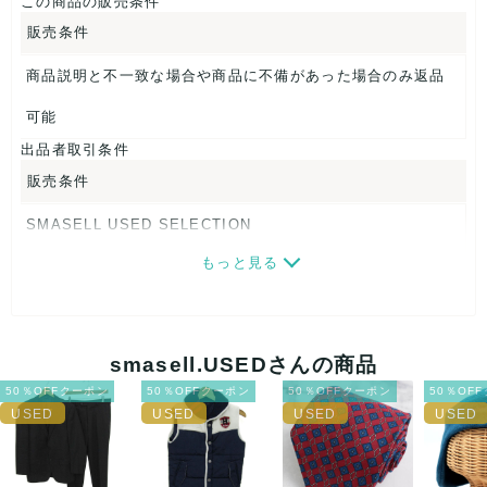
この商品の販売条件
【 商品札 】
販売条件
なし
商品説明と不一致な場合や商品に不備があった場合のみ返品
可能
出品者取引条件
販売条件
SMASELL USED SELECTION
もっと見る
画像ダウンロードなので、転売にも最適♪
発送はクロネコヤマト(ネコポス)・佐川急便・ゆうパックのい
ずれかの方法になります。発送方法はお選び頂けません。
smasell.USEDさんの商品
ネコポスの場合は日時指定ができませんので、ご了承下さい
50％OFFクーポン
50％OFFクーポン
50％OFFクーポン
50％OF
ませ。
USED品に関しましては、見る方によって状態の価値観が異な