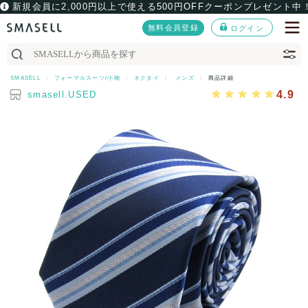
新規会員に2,000円以上で使える500円OFFクーポンプレゼント中
無料会員登録
ログイン
SMASELL
フォーマルスーツ/小物
ネクタイ
メンズ
商品詳細
4.9
smasell.USED