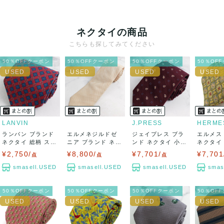
クレジットカード、メルペイ、銀行振込、PayPay、コンビ
ニ払い
ネクタイの商品
出荷
こちらも探してみてください
送料：
¥1,650
(見込み)
送料表を確認する
50％OFFクーポン
50％OFFクーポン
50％OFFクーポン
50％OF
出荷目安：5営業日以内
出荷予定日：なるべく最短で発送致します。
兵庫県から出荷
LANVIN
J.PRESS
HERME
ランバン ブランド
エルメネジルドゼ
ジェイプレス ブラ
エルメス
ネクタイ 総柄 スク
ニア ブランド ネク
ンド ネクタイ 小紋
ネクタイ
エア柄 チ...
タイ チェック...
柄 ペイズリ...
シルク ..
¥2,750/
¥8,800/
¥7,701/
¥7,701
点
点
点
smasell.USED
smasell.USED
smasell.USED
smas
50％OFFクーポン
50％OFFクーポン
50％OFFクーポン
50％OF