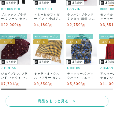
りますので、トラブルを避けるため、神経質な方や完璧な商
Brooks Brothers
TOMMY HILFIGER
LANVIN
mont-be
ブルックスブラザ
トミーヒルフィガ
ランバン ブランド
モンベル
品を求められる方は御購入をお控えください。
ーズ スーツ セット
ー ベスト 中綿ジャ
ネクタイ 総柄 スク
ォーマー
アップ 上下セ...
ケット アウタ...
エア柄 チ...
キャップ 
¥22,000/
¥4,180/
¥2,750/
¥3,851
また商品には細心の注意をはらっておりますが、何かござい
点
点
点
ましたら、レビュー記載前に必ずコメント欄よりご連絡お願
50％OFFクーポン
50％OFFクーポン
50％OFFクーポン
50％OF
い致します。対応できることがあれば、誠意をもって対応致
します。
また並行輸入品もございますので、真贋方法などお答えでき
J.PRESS
Dickies
ジェイプレス ブラ
ない場合もございます。
キャラ・オ・クル
ディッキーズ バッ
アルマー
ンド ネクタイ 小紋
ス マフラー カシミ
クパック リュック
チェンジ
柄 ペイズリ...
ヤ100% レ...
デイパック ...
トップス 
¥7,701/
万が一、購入後に偽造品等が発覚しましたら、返品・返金に
¥9,350/
¥5,500/
¥11,00
点
点
点
て対応致しますので、ご連絡お願い致します。
商品をもっと見る ＞
決済方法