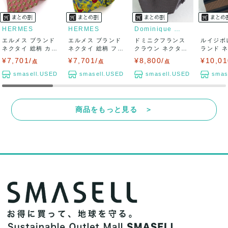
HERMES
HERMES
Dominique France Cr...
エルメス ブランド
エルメス ブランド
ドミニクフランス
ルイジボ
ネクタイ 総柄 カデ
ネクタイ 総柄 フル
クラウン ネクタイ
ランド 
ナ柄 シル...
ーツ 鳥 ...
ブランド パ...
トライプ柄 
¥7,701/
¥7,701/
¥8,800/
¥10,01
点
点
点
smasell.USED
smasell.USED
smasell.USED
smas
商品をもっと見る ＞