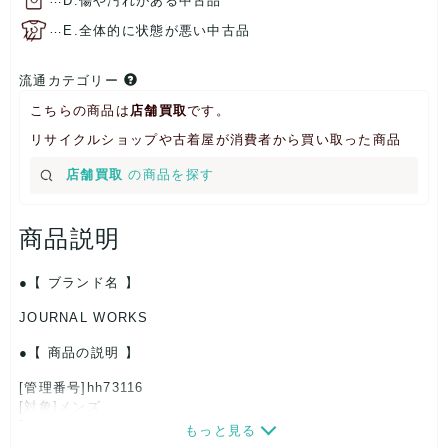
D.傷や汚れがある中古品
…
E.全体的に状態が悪い中古品
流通カテゴリー
こちらの商品は
店舗買取
です。
リサイクルショップや古着屋が消費者から買い取った商品
店舗買取
の商品を探す
商品説明
【 ブランド名 】
JOURNAL WORKS
【 商品の説明 】
[管理番号]hh73116
[対象]メンズ
[カラー]ネイビー
もっと見る
[生産国]-