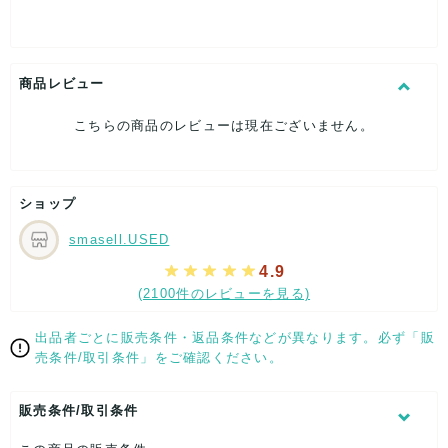
[特徴]厳選された逸品です
[素材]素材タグを撮影しておりますので、ご確認下さいませ。
[サイズ]
大剣幅：約7cm
商品レビュー
[付属品]なし
[状態・コンディション]
こちらの商品のレビューは現在ございません。
目立った傷や汚れなし
こちらはUSED品になりますが、
特記する程のダメージはなく、状態良好なお品になります。
ショップ
ダメージがある場合はできる限り、撮影しておりますので、
ご確認下さいませ。
smasell.USED
【 サイズ・容量 】
4.9
(2100件のレビューを見る)
大剣幅：約7cm
【 生産地 】
出品者ごとに販売条件・返品条件などが異なります。必ず「販
売条件/取引条件」をご確認ください。
-
【 素材・成分 】
販売条件/取引条件
素材タグを撮影しておりますので、ご確認下さいませ。