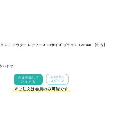
 アウター レディース 13サイズ
レリアン ベスト ジャケット 大きいサ
.
ブラウン 
ンド アウター レディース 13サイズ ブラウン Leilian 【中古】
さいませ。
会員登録して
会員の方は
ログイン
注文する
※ご注文は会員のみ可能です