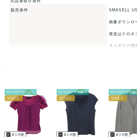
出品者取引条件
販売条件
SMASELL U
【 商品札 】
なし
画像ダウンロ
発送はクロネ
ネコポスの場
USED品に
入をお控えく
また商品には
50％OFFクーポン
50％OFFクーポン
50％OFFクーポ
とがあれば、
また並行輸入
万が一、購入
決済方法
クレジット