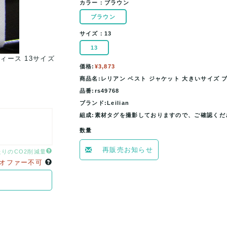
カラー：
ブラウン
ブラウン
サイズ：
13
13
ィース 13サイズ
レリアン ベスト ジャケット 大きいサイズ ブランド
価格:
¥3,873
ブラウン Leilian 【..
商品名:レリアン ベスト ジャケット 大きいサイズ ブラ
品番:rs49768
ブランド:Leilian
組成:素材タグを撮影しておりますので、ご確認くだ
数量
再販売お知らせ
たりのCO2削減量
オファー不可