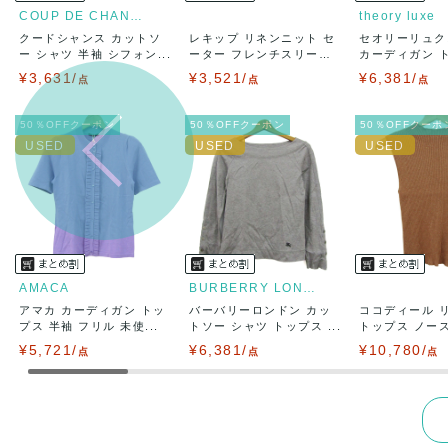
COUP DE CHANCE
theory luxe
クードシャンス カットソ
レキップ リネンニット セ
セオリーリュク
出荷
送料：
¥1,6
ー シャツ 半袖 シフォン...
ーター フレンチスリー
カーディガン 
出荷目安：
ブ...
長...
¥3,631/
¥3,521/
¥6,381/
点
点
出荷予定日
点
兵庫県から
50％OFFクーポン
50％OFFクーポン
50％OFFクーポ
AMACA
BURBERRY LONDON
アマカ カーディガン トッ
バーバリーロンドン カッ
ココディール 
プス 半袖 フリル 未使...
トソー シャツ トップス ...
トップス ノースリ
¥5,721/
¥6,381/
¥10,780/
点
点
点