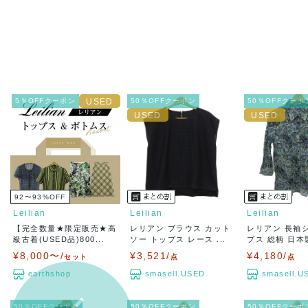
5％OFFクーポン
50％OFFクーポン
50％OFFクーポ
92〜93
%
OFF
Leilian
Leilian
Leilian
【完全数量★限定販売★高
レリアン ブラウス カット
レリアン 長袖
級古着(USED品)800...
ソー トップス レース ...
プス 総柄 日本製
¥8,000〜/
¥3,521/
¥4,180/
セット
点
点
earthshop
smasell.USED
smasell.U
50％OFFクーポン
50％OFFクーポン
50％OFFクーポ