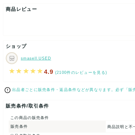
表記サイズ：13
肩幅：約37cm
商品レビュー
着丈：約69cm
身幅：約49cm
袖丈：約12cm
[付属品]なし
[状態・コンディション]
目立った傷や汚れなし
ショップ
こちらはUSED品になりますが、
特記する程のダメージはなく、状態良好なお品になります。
smasell.USED
ダメージがある場合はできる限り、撮影しておりますので、
ご確認下さいませ。
4.9
(2100件のレビューを見る)
【 サイズ・容量 】
出品者ごとに販売条件・返品条件などが異なります。必ず「販
表記サイズ：13
肩幅：約37cm
着丈：約69cm
販売条件/取引条件
身幅：約49cm
袖丈：約12cm
この商品の販売条件
【 素材・成分 】
販売条件
商品説明と不
素材タグを撮影しておりますので、ご確認くださいませ。