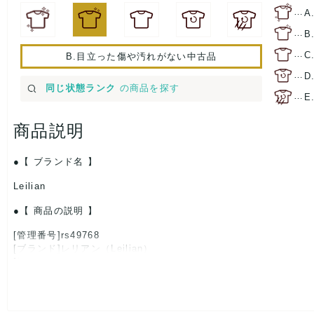
…
A
…
B
…
C
B.目立った傷や汚れがない中古品
…
D
同じ状態ランク
の商品を探す
…
E
商品説明
【 ブランド名 】
Leilian
【 商品の説明 】
[管理番号]rs49768
[ブランド]レリアン（Leilian）
[対象]レディース
[カラー]ブラウン
[素材]素材タグを撮影しておりますので、ご確認くださいませ。
[サイズ]