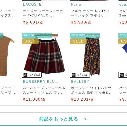
LACOSTE
Furla
cou
ス ニット
ラコステ レザースニーカ
フルラ サリー SALLY ト
クレ
50
(見込み)
送料表を確認する
トップス
ー T-CLIP VLC ...
ートバッグ 本革 レ...
2w
5営業日以内
¥6,601/
¥9,900/
¥20
：なるべく最短で発送致します。
点
点
出荷
ン
50％OFFクーポン
50％OFFクーポン
50
BURBERRY BLUE LABEL
BALLSEY
リブニット
バーバリーブルーレーベル
ボールジー ワイドパンツ
バー
ーブ ...
スカート ボトムス フレ...
ボトムス 総柄 トゥモロ...
レー
ト...
¥11,000/
¥13,201/
¥9,
点
点
商品をもっと見る ＞