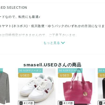
SED SELECTION
ードなので、転売にも最適♪
コヤマト(ネコポス)・佐川急便・ゆうパックのいずれかの方法になり
合は日時指定ができませんので、ご了承下さいませ。
もっと見る
関しましては、見る方によって状態の価値観が異なりますので、トラブ
ださい。
細心の注意をはらっておりますが、何かございましたら、レビュー記
smasell.USEDさんの商品
ン
50％OFFクーポン
50％OFFクーポン
50
誠意をもって対応致します。
品もございますので、真贋方法などお答えできない場合もございます
後に偽造品等が発覚しましたら、返品・返金にて対応致しますので、
カード、メルペイ、銀行振込、PayPay、コンビニ払い