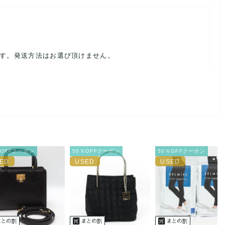
ます。発送方法はお選び頂けません。
ルを避けるため、神経質な方や完璧な商品を求められる方は御購
載前に必ずコメント欄よりご連絡お願い致します。対応できるこ
％OFFクーポン
50％OFFクーポン
50％OFFクーポン
。
ご連絡お願い致します。