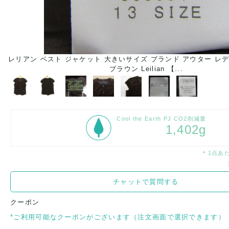
レリアン ベスト ジャケット 大きいサイズ ブランド アウター レデ
ブラウン Leilian 【...
Cool the Earth PJ CO2削減量
1,402g
＊1点あ
チャットで質問する
クーポン
*ご利用可能なクーポンがございます（注文画面で選択できます）