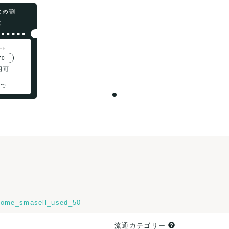
まとめ割
F
FF
70
用可
まで
ome_smasell_used_50
流通カテゴリー