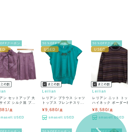
％OFFクーポン
50％OFFクーポン
50％OFFクーポン
lian
Leilian
Leilian
アン セットアップ 大
レリアン ブラウス シャツ
レリアン ニット トッ
サイズ シルク混 ブ...
トップス フレンチスリ...
ハイネック ボーダー柄..
381/
¥9,680/
¥8,580/
点
点
点
smasell.USED
smasell.USED
smasell.USED
％OFFクーポン
50％OFFクーポン
50％OFFクーポン