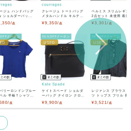
rreges
courreges
ージュ ハンドバッグ
クレージュ トートバッグ
ベルミス スリムレギン
ay ショルダーバッ...
メタルハンドル キルテ
2点セット 未使用 着圧..
ィ...
,350/
¥9,350/
¥3,301/
点
点
点
％OFFクーポン
50％OFFクーポン
50％OFFクーポン
Kate Spade
バリーロンドンブルー
ケイトスペード ショルダ
レジァンス ブラウス 
ベル 半袖Ｔシャツ
ーバッグ ナイロン クロ
ツ トップス フリル 長..
ス...
680/
¥9,900/
¥3,521/
点
点
点