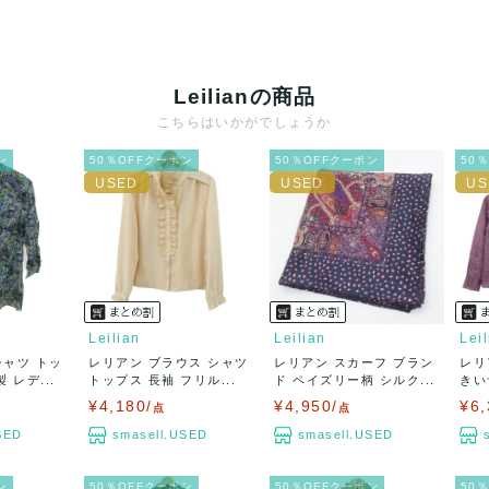
Leilianの商品
こちらはいかがでしょうか
ン
50％OFFクーポン
50％OFFクーポン
50
Leilian
Leilian
Lei
シャツ トッ
レリアン ブラウス シャツ
レリアン スカーフ ブラン
レリ
 レデ...
トップス 長袖 フリル...
ド ペイズリー柄 シルク...
きい
¥4,180/
¥4,950/
¥6,
点
点
SED
smasell.USED
smasell.USED
ン
50％OFFクーポン
50％OFFクーポン
50