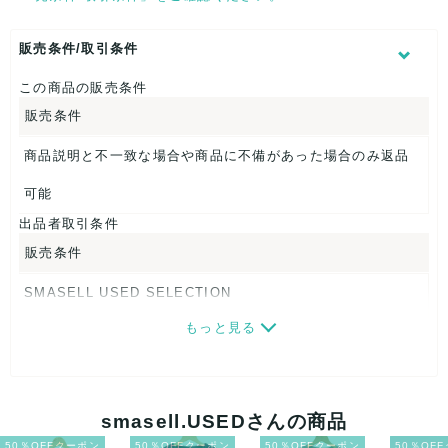
くつ幅：約8cm
ヒール高：約0.5cm
アウトソール全長：約26.5cm
販売条件/取引条件
【 商品札 】
この商品の販売条件
販売条件
なし
商品説明と不一致な場合や商品に不備があった場合のみ返品
可能
出品者取引条件
販売条件
SMASELL USED SELECTION
もっと見る
画像ダウンロードなので、転売にも最適♪
発送はクロネコヤマト(ネコポス)・佐川急便・ゆうパックのい
ずれかの方法になります。発送方法はお選び頂けません。
smasell.USEDさんの商品
ネコポスの場合は日時指定ができませんので、ご了承下さい
50％OFFクーポン
50％OFFクーポン
50％OFFクーポン
50％OF