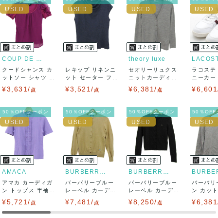
ませ。
USED品に関しましては、見る方によって状態の価値観が異な
りますので、トラブルを避けるため、神経質な方や完璧な商
COUP DE CHANCE
theory luxe
LACOS
クードシャンス カ
レキップ リネンニ
セオリーリュクス
ラコステ
品を求められる方は御購入をお控えください。
ットソー シャツ 半
ット セーター フレ
ニットカーディガ
ニーカー T
袖 シフォン...
ンチスリーブ...
ン トップス 長...
LC ...
¥3,631/
¥3,521/
¥6,381/
¥6,601
また商品には細心の注意をはらっておりますが、何かござい
点
点
点
ましたら、レビュー記載前に必ずコメント欄よりご連絡お願
50％OFFクーポン
50％OFFクーポン
50％OFFクーポン
50％OF
い致します。対応できることがあれば、誠意をもって対応致
します。
また並行輸入品もございますので、真贋方法などお答えでき
AMACA
BURBERRY BLUE LABEL
BURBERRY BLUE LABEL
アマカ カーディガ
ない場合もございます。
バーバリーブルー
バーバリーブルー
バーバリ
ン トップス 半袖
レーベル カーディ
レーベル カーディ
ン カッ
フリル 未使...
ガン トップス ...
ガン トップス ...
ツ トップス
¥5,721/
万が一、購入後に偽造品等が発覚しましたら、返品・返金に
¥7,481/
¥8,250/
¥6,381
点
点
点