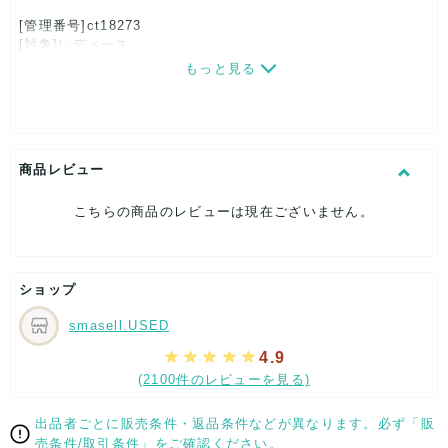
[管理番号]ct18273
[対象]レディース
[カラー]グリーン
もっと見る
[サイズ]
表記サイズ：42
くつ幅：約8cm
ヒール高：約0.5cm
アウトソール全長：約26.5cm
商品レビュー
[付属品]なし
[状態・コンディション]
こちらの商品のレビューは現在ございません。
やや傷や汚れあり
こちらはUSED品になりますので、使用に伴い、
部分的に少々ダメージはございますが、
ショップ
全体的には、まだまだご活躍頂けるお品になります。
ダメージはできる限り、撮影しておりますので、ご確認下さい
smasell.USED
ませ。
4.9
[状態追記]インソールに部分的な汚れ有り
(2100件のレビューを見る)
【 サイズ・容量 】
出品者ごとに販売条件・返品条件などが異なります。必ず「販
表記サイズ：42
売条件/取引条件」をご確認ください。