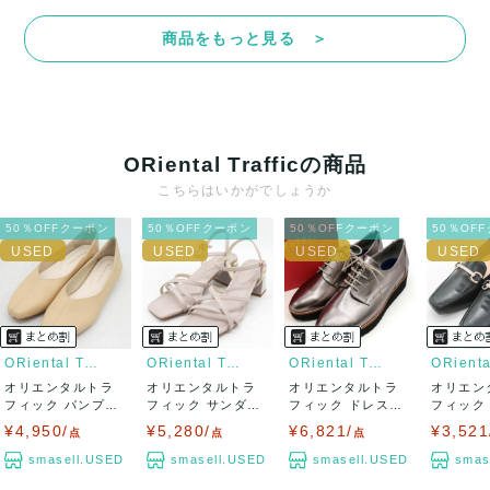
て対応致しますので、ご連絡お願い致します。
商品をもっと見る ＞
決済方法
クレジットカード、メルペイ、銀行振込、PayPay、コンビ
ニ払い
ORiental Trafficの商品
出荷
こちらはいかがでしょうか
送料：
¥1,650
(見込み)
送料表を確認する
50％OFFクーポン
50％OFFクーポン
50％OFFクーポン
50％OF
出荷目安：5営業日以内
出荷予定日：なるべく最短で発送致します。
兵庫県から出荷
ORiental Traffic
ORiental Traffic
ORiental Traffic
オリエンタルトラ
オリエンタルトラ
オリエンタルトラ
オリエン
フィック パンプス
フィック サンダル
フィック ドレスシ
フィック
ブランド フラ...
ストラップ チ...
ューズ 厚底 ブ...
ー スリッポ
¥4,950/
¥5,280/
¥6,821/
¥3,521
点
点
点
smasell.USED
smasell.USED
smasell.USED
smas