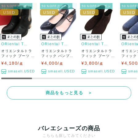
50％OFFクーポン
50％OFFクーポン
50％OFFクーポン
50％OF
ORiental Traffic
ORiental Traffic
ORiental Traffic
オリエンタルトラ
オリエンタルトラ
オリエンタルトラ
オリエン
フィック ブーツ シ
フィック パンプス
フィック ブーツ ス
フィック
ューズ ブラン...
アンクルストラ...
ウェード ブラ...
ウェード 
¥4,180/
¥4,000/
¥3,800/
¥4,500
点
点
点
smasell.USED
smasell.USED
smasell.USED
smas
商品をもっと見る ＞
バレエシューズの商品
こちらも探してみてください