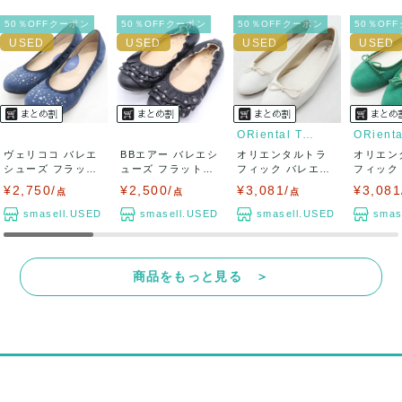
50％OFFクーポン
50％OFFクーポン
50％OFFクーポン
50％OF
ORiental Traffic
ヴェリココ バレエ
BBエアー バレエシ
オリエンタルトラ
オリエン
シューズ フラット
ューズ フラットシ
フィック バレエシ
フィック
シューズ スウ...
ューズ ブラ...
ューズ フラット...
ューズ フ
¥2,750/
¥2,500/
¥3,081/
¥3,081
点
点
点
smasell.USED
smasell.USED
smasell.USED
smas
商品をもっと見る ＞