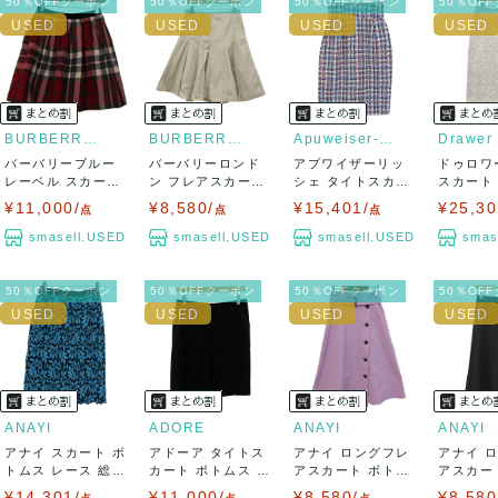
50％OFFクーポン
50％OFFクーポン
50％OFFクーポン
50％OF
BURBERRY BLUE LABEL
BURBERRY LONDON
Apuweiser-riche
Drawer
バーバリーブルー
バーバリーロンド
アプワイザーリッ
ドゥロワ
レーベル スカート
ン フレアスカート
シェ タイトスカー
スカート
ボトムス フレ...
ボトムス ひざ...
ト ボトムス ツ...
刺繍 レース
¥11,000/
¥8,580/
¥15,401/
¥25,30
点
点
点
smasell.USED
smasell.USED
smasell.USED
smas
50％OFFクーポン
50％OFFクーポン
50％OFFクーポン
50％OF
ANAYI
ADORE
ANAYI
ANAYI
アナイ スカート ボ
アドーア タイトス
アナイ ロングフレ
アナイ 
トムス レース 総柄
カート ボトムス ス
アスカート ボトム
アスカー
ひざ丈 ...
トレッチ レ...
ス 日本製 レ...
ス 日本製 
¥14,301/
¥11,000/
¥8,580/
¥8,580