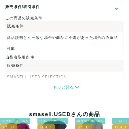
ウエスト：約62cm
ヒップ：約51cm
販売条件/取引条件
【 素材・成分 】
この商品の販売条件
販売条件
素材タグを撮影しておりますので、ご確認くださいませ。
【 商品札 】
商品説明と不一致な場合や商品に不備があった場合のみ返品
なし
可能
出品者取引条件
販売条件
SMASELL USED SELECTION
もっと見る
画像ダウンロードなので、転売にも最適♪
発送はクロネコヤマト(ネコポス)・佐川急便・ゆうパックのい
ずれかの方法になります。発送方法はお選び頂けません。
smasell.USEDさんの商品
ネコポスの場合は日時指定ができませんので、ご了承下さい
50％OFFクーポン
50％OFFクーポン
50％OFFクーポン
50％OF