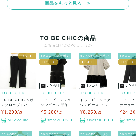
商品をもっと見る ＞
決済方法
クレジットカード、メルペイ、銀行振込、PayPay、コンビ
ニ払い
TO BE CHICの商品
出荷
こちらはいかがでしょうか
送料：
¥1,650
(見込み)
送料表を確認する
50％OFFクーポン
50％OFFクーポン
50％OF
出荷目安：5営業日以内
出荷予定日：なるべく最短で発送致します。
兵庫県から出荷
TO BE CHIC
TO BE CHIC
TO BE CHIC
TO BE 
TO BE CHIC リボ
トゥービーシック
トゥービーシック
トゥービ
ンクロップドパン
ワンピース 半袖 大
ワンピース トップ
テーラー
ツ サイ...
きいサイズ ...
ス 半袖 レデ...
ット アウタ
¥1,200/
¥5,280/
¥8,250/
¥24,20
点
点
点
M.Secound
smasell.USED
smasell.USED
smas
50％OFFクーポン
50％OFFクーポン
50％OFFクーポン
50％OF