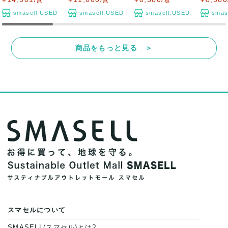
点
点
点
smasell.USED
smasell.USED
smasell.USED
smas
商品をもっと見る ＞
スマセルについて
SMASELL(スマセル)とは?