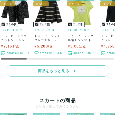
TO BE CHIC
TO BE CHIC
TO BE CHIC
TO BE 
トゥービーシック
トゥービーシック
トゥービーシック
トゥービ
カットソー シャツ
フレアスカート ウ
半袖Ｔシャツ トッ
ニット 
トップス ド...
ール/カシミヤ...
プス レディー...
袖 タートル
¥7,151/
¥5,280/
¥3,081/
¥4,950
点
点
点
smasell.USED
smasell.USED
smasell.USED
smas
商品をもっと見る ＞
スカートの商品
こちらも探してみてください