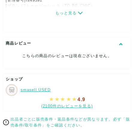
[管理番号]rs49391
[ブランド]トゥービーシック（TO BE CHIC）
[対象]レディース
もっと見る
[カラー]ダークグレー
[素材]素材タグを撮影しておりますので、ご確認くださいま
せ。
[サイズ]
表記サイズ：40
商品レビュー
総丈：約58cm
ウエスト：約62cm
こちらの商品のレビューは現在ございません。
ヒップ：約51cm
[付属品]なし
[状態・コンディション]
目立った傷や汚れなし
ショップ
こちらはUSED品になりますが、
smasell.USED
特記する程のダメージはなく、状態良好なお品になります。
ダメージがある場合はできる限り、撮影しておりますので、
4.9
ご確認下さいませ。
(2100件のレビューを見る)
【 サイズ・容量 】
出品者ごとに販売条件・返品条件などが異なります。必ず「販
表記サイズ：40
売条件/取引条件」をご確認ください。
総丈：約58cm