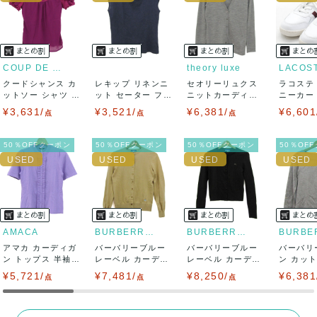
ませ。
USED品に関しましては、見る方によって状態の価値観が異な
りますので、トラブルを避けるため、神経質な方や完璧な商
COUP DE CHANCE
theory luxe
LACOS
クードシャンス カ
レキップ リネンニ
セオリーリュクス
ラコステ
品を求められる方は御購入をお控えください。
ットソー シャツ 半
ット セーター フレ
ニットカーディガ
ニーカー T
袖 シフォン...
ンチスリーブ...
ン トップス 長...
LC ...
¥3,631/
¥3,521/
¥6,381/
¥6,601
また商品には細心の注意をはらっておりますが、何かござい
点
点
点
ましたら、レビュー記載前に必ずコメント欄よりご連絡お願
50％OFFクーポン
50％OFFクーポン
50％OFFクーポン
50％OF
い致します。対応できることがあれば、誠意をもって対応致
します。
また並行輸入品もございますので、真贋方法などお答えでき
AMACA
BURBERRY BLUE LABEL
BURBERRY BLUE LABEL
アマカ カーディガ
ない場合もございます。
バーバリーブルー
バーバリーブルー
バーバリ
ン トップス 半袖
レーベル カーディ
レーベル カーディ
ン カッ
フリル 未使...
ガン トップス ...
ガン トップス ...
ツ トップス
¥5,721/
万が一、購入後に偽造品等が発覚しましたら、返品・返金に
¥7,481/
¥8,250/
¥6,381
点
点
点
て対応致しますので、ご連絡お願い致します。