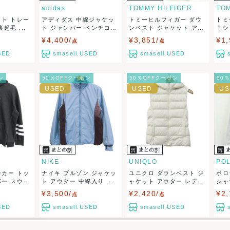
adidas
TOMMY HILFIGER
TOM
ット トレー
アディダス 中綿ジャケッ
トミーヒルフィガー ダウ
トミ
50
(見込み)
送料表を確認する
起毛 ...
ト ジャンパー ベンチコ
ンベスト ジャケット ア
Ｔシ
5営業日以内
ー...
ウ...
ッ...
¥4,400/
¥3,851/
¥1,
：なるべく最短で発送致します。
点
点
出荷
SED
smasell.USED
smasell.USED
ン
50％OFFクーポン
50％OFFクーポン
50
NIKE
UNIQLO
ーカー トッ
ナイキ ブルゾン ジャケッ
ユニクロ ダウンベスト ジ
ポロ
 スウ...
ト アウター 中綿入り ...
ャケット アウター レデ...
シャ
ダ...
¥3,500/
¥2,420/
¥2,
点
点
SED
smasell.USED
smasell.USED