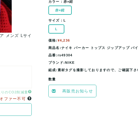
カラー：
赤×紺
赤×紺
サイズ：
L
L
ア メンズ Lサイ
ナイキ パーカー トップス ジップアップ バイカラー
価格:
¥4,236
ズ 赤×紺 NIKE 【中
商品名:ナイキ パーカー トップス ジップアップ バイ
品番:rs49304
ブランド:NIKE
組成:素材タグを撮影しておりますので、ご確認下さ
数量
再販売お知らせ
たりのCO2削減量
オファー不可