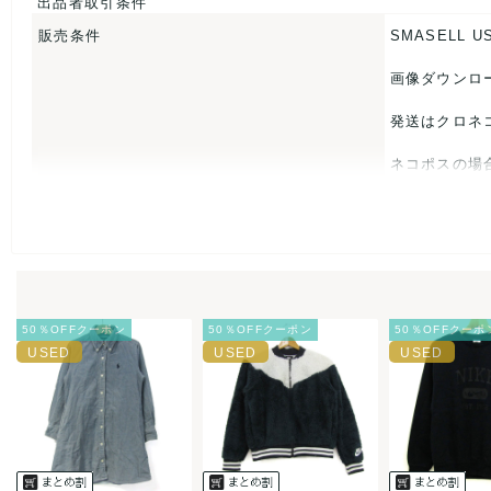
出品者取引条件
販売条件
SMASELL U
【 商品札 】
なし
画像ダウンロ
発送はクロネ
ネコポスの場
USED品に
入をお控えく
また商品には
50％OFFクーポン
50％OFFクーポン
50％OFFクーポ
とがあれば、
また並行輸入
万が一、購入
決済方法
クレジット