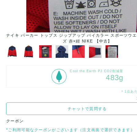
ナイキ パーカー トップス ジップアップ バイカラー スポーツウエ
ズ 赤×紺 NIKE 【中古】
Cool the Earth PJ CO2削減量
483g
＊1点あ
チャットで質問する
クーポン
*ご利用可能なクーポンがございます（注文画面で選択できます）