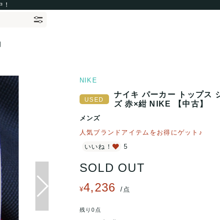
中！
細
NIKE
ナイキ パーカー トップス 
ズ 赤×紺 NIKE 【中古】
メンズ
人気ブランドアイテムをお得にゲット♪
いいね！
5
SOLD OUT
4,236
/
¥
点
残り0点