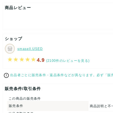
表記サイズ：L
着丈：約67cm
商品レビュー
身幅：約64cm
裄丈：約88cm
[付属品]なし
[状態・コンディション]
やや傷や汚れあり
ショップ
こちらはUSED品になりますので、使用に伴い、
部分的に少々ダメージはございますが、
全体的には、まだまだご活躍頂けるお品になります。
smasell.USED
ダメージはできる限り、撮影しておりますので、ご確認下さいま
4.9
(2100件のレビューを見る)
[状態追記]ひもにハゲ箇所あり
【 サイズ・容量 】
出品者ごとに販売条件・返品条件などが異なります。必ず「販
表記サイズ：L
着丈：約67cm
販売条件/取引条件
身幅：約64cm
裄丈：約88cm
この商品の販売条件
【 素材・成分 】
販売条件
商品説明と不
素材タグを撮影しておりますので、ご確認下さいませ。