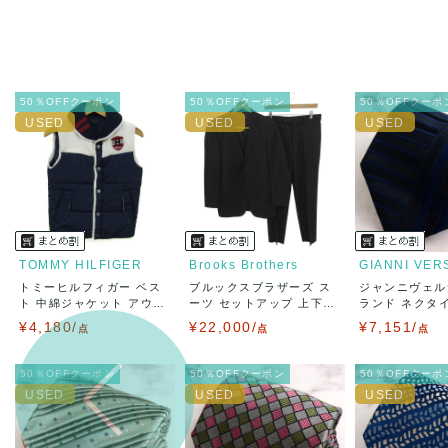
50％OFFクーポン
50％OFFクーポン
50％OFFクーポ
TOMMY HILFIGER
Brooks Brothers
GIANNI VER
トミーヒルフィガー ベス
ブルックスブラザーズ ス
ジャンニヴェル
ト 中綿ジャケット アウ
ーツ セットアップ 上下
ランド ネクタ
タ...
セ...
ー...
¥4,180/
¥22,000/
¥7,151/
点
点
点
50％OFFクーポン
50％OFFクーポン
50％OFFクーポ