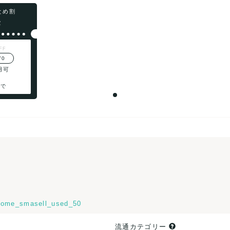
まとめ割
F
FF
70
用可
まで
ome_smasell_used_50
流通カテゴリー