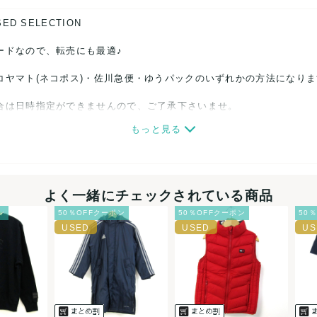
SED SELECTION
ードなので、転売にも最適♪
コヤマト(ネコポス)・佐川急便・ゆうパックのいずれかの方法になり
合は日時指定ができませんので、ご了承下さいませ。
もっと見る
関しましては、見る方によって状態の価値観が異なりますので、トラブ
ださい。
細心の注意をはらっておりますが、何かございましたら、レビュー記
よく一緒にチェックされている商品
ン
50％OFFクーポン
50％OFFクーポン
50
誠意をもって対応致します。
品もございますので、真贋方法などお答えできない場合もございます
後に偽造品等が発覚しましたら、返品・返金にて対応致しますので、
カード、メルペイ、銀行振込、PayPay、コンビニ払い