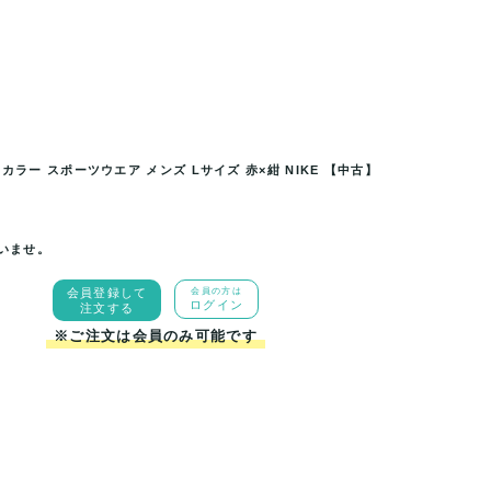
 スポーツウエア メンズ Lサイ
ナイキ パーカー トップス ジップア
古】
ズ 赤×紺
カラー スポーツウエア メンズ Lサイズ 赤×紺 NIKE 【中古】
いませ。
会員登録して
会員の方は
ログイン
注文する
※ご注文は会員のみ可能です