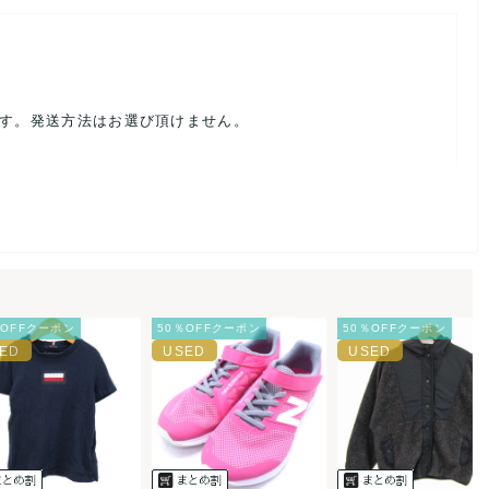
ます。発送方法はお選び頂けません。
ルを避けるため、神経質な方や完璧な商品を求められる方は御購
載前に必ずコメント欄よりご連絡お願い致します。対応できるこ
％OFFクーポン
50％OFFクーポン
50％OFFクーポン
。
ご連絡お願い致します。