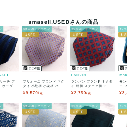
smasell.USEDさんの商品
ン
50％OFFクーポン
50％OFFクーポン
50
SACE
LANVIN
mon
サーチ ブ
ブリオーニ ブランド ネク
ランバン ブランド ネクタ
モン
イ ボーダ
タイ 小紋柄 小花柄 ハ...
イ 総柄 スクエア柄 チ...
ー 
子...
¥9,570/
¥2,750/
¥3,
点
点
ン
50％OFFクーポン
50％OFFクーポン
50