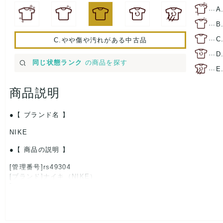
…
A
…
B
…
C
C.やや傷や汚れがある中古品
…
D
同じ状態ランク
の商品を探す
…
E
商品説明
【 ブランド名 】
NIKE
【 商品の説明 】
[管理番号]rs49304
[ブランド]ナイキ（NIKE）
[対象]メンズ
[カラー]赤×紺
[素材]素材タグを撮影しておりますので、ご確認下さいませ。
[サイズ]