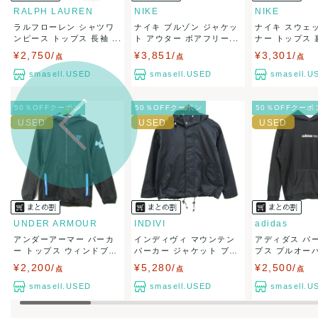
RALPH LAUREN
NIKE
NIKE
ラルフローレン シャツワ
ナイキ ブルゾン ジャケッ
ナイキ スウェ
出荷
送料：
¥1,6
ンピース トップス 長袖 ...
ト アウター ボアフリー...
ナー トップス 裏
出荷目安：
¥2,750/
¥3,851/
¥3,301/
点
点
出荷予定日
点
兵庫県から
smasell.USED
smasell.USED
smasell.U
50％OFFクーポン
50％OFFクーポン
50％OFFクーポ
UNDER ARMOUR
INDIVI
adidas
アンダーアーマー パーカ
インディヴィ マウンテン
アディダス パ
ー トップス ウィンドブ
パーカー ジャケット ブ
プス プルオーバー
レ...
ラ...
¥2,200/
¥5,280/
¥2,500/
点
点
点
smasell.USED
smasell.USED
smasell.U