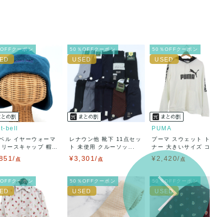
％OFFクーポン
50％OFFクーポン
50％OFFクーポン
t-bell
PUMA
ベル イヤーウォーマ
レナウン他 靴下 11点セッ
プーマ スウェット ト
フリースキャップ 帽
ト 未使用 クルーソッ...
ナー 大きいサイズ コッ.
851/
¥3,301/
¥2,420/
点
点
点
％OFFクーポン
50％OFFクーポン
50％OFFクーポン