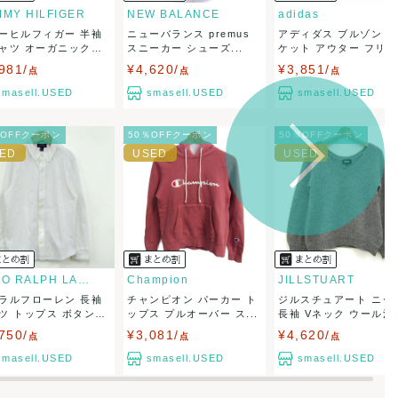
MY HILFIGER
NEW BALANCE
adidas
ーヒルフィガー 半袖
ニューバランス premus
アディダス ブルゾン 
ャツ オーガニックコ
スニーカー シューズ...
ケット アウター フリー.
981/
¥4,620/
¥3,851/
点
点
点
smasell.USED
smasell.USED
smasell.USED
％OFFクーポン
50％OFFクーポン
50％OFFクーポン
POLO RALPH LAUREN
Champion
JILLSTUART
ラルフローレン 長袖
チャンピオン パーカー ト
ジルスチュアート ニッ
ツ トップス ボタン
ップス プルオーバー ス...
長袖 Vネック ウール混..
750/
¥3,081/
¥4,620/
点
点
点
smasell.USED
smasell.USED
smasell.USED