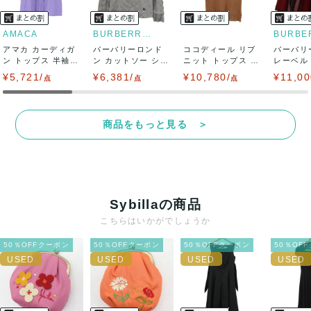
AMACA
BURBERRY LONDON
アマカ カーディガ
バーバリーロンド
ココディール リブ
バーバリ
ン トップス 半袖
ン カットソー シャ
ニット トップス ノ
レーベル
フリル 未使...
ツ トップス ...
ースリーブ ...
ボトムス 
¥5,721/
¥6,381/
¥10,780/
¥11,00
点
点
点
商品をもっと見る ＞
Sybillaの商品
こちらはいかがでしょうか
50％OFFクーポン
50％OFFクーポン
50％OFFクーポン
50％OF