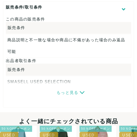
身幅：約49cm
袖丈：約50cm
販売条件/取引条件
【 素材・成分 】
この商品の販売条件
販売条件
素材タグを撮影しておりますので、ご確認くださいませ。
【 商品札 】
商品説明と不一致な場合や商品に不備があった場合のみ返品
なし
可能
出品者取引条件
販売条件
SMASELL USED SELECTION
もっと見る
画像ダウンロードなので、転売にも最適♪
発送はクロネコヤマト(ネコポス)・佐川急便・ゆうパックのい
ずれかの方法になります。発送方法はお選び頂けません。
よく一緒にチェックされている商品
ネコポスの場合は日時指定ができませんので、ご了承下さい
50％OFFクーポン
50％OFFクーポン
50％OFFクーポン
50％OF