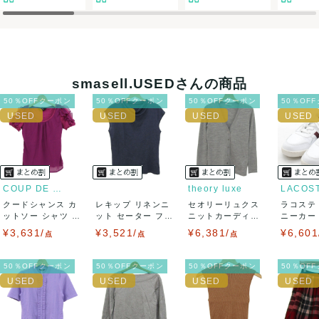
決済方法
クレジットカード、メルペイ、銀行振込、PayPay、コンビ
ニ払い
smasell.USEDさんの商品
出荷
50％OFFクーポン
50％OFFクーポン
50％OFFクーポン
50％OF
送料：
¥1,650
(見込み)
送料表を確認する
出荷目安：5営業日以内
出荷予定日：なるべく最短で発送致します。
兵庫県から出荷
COUP DE CHANCE
theory luxe
LACOS
クードシャンス カ
レキップ リネンニ
セオリーリュクス
ラコステ
ットソー シャツ 半
ット セーター フレ
ニットカーディガ
ニーカー T
袖 シフォン...
ンチスリーブ...
ン トップス 長...
LC ...
¥3,631/
¥3,521/
¥6,381/
¥6,601
点
点
点
50％OFFクーポン
50％OFFクーポン
50％OFFクーポン
50％OF