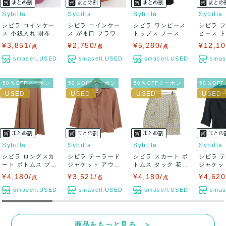
Sybilla
Sybilla
Sybilla
Sybilla
シビラ コインケー
シビラ コインケー
シビラ ワンピース
シビラ 
ス 小銭入れ 財布
ス がま口 フラワー
トップス ノースリ
ピース 
ウォレット ...
モチーフ 小...
ーブ 日本製...
袖 日本製 
¥3,851/
¥2,750/
¥5,280/
¥12,10
点
点
点
smasell.USED
smasell.USED
smasell.USED
smas
50％OFFクーポン
50％OFFクーポン
50％OFFクーポン
50％OF
Sybilla
Sybilla
Sybilla
Sybilla
シビラ ロングスカ
シビラ テーラード
シビラ スカート ボ
シビラ 
ート ボトムス プリ
ジャケット アウタ
トムス タック 花柄
ジャケッ
ーツ レディ...
ー シャツジャ...
レース ...
ー リネン混
¥4,180/
¥3,521/
¥4,180/
¥4,620
点
点
点
smasell.USED
smasell.USED
smasell.USED
smas
商品をもっと見る ＞