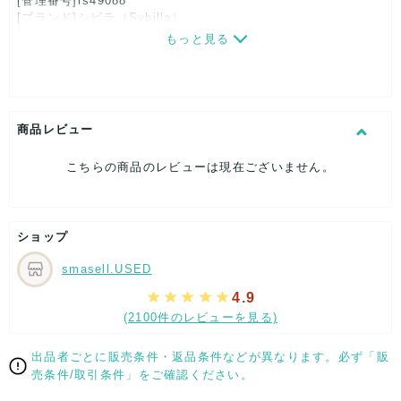
[管理番号]rs49088
[ブランド]シビラ（Sybilla）
[対象]レディース
もっと見る
[カラー]ミント
[素材]素材タグを撮影しておりますので、ご確認くださいま
せ。
[サイズ]
表記サイズ：M
商品レビュー
肩幅：約30cm
着丈：約105cm
こちらの商品のレビューは現在ございません。
身幅：約49cm
袖丈：約50cm
[付属品]なし
[状態・コンディション]
ショップ
新品、未使用
smasell.USED
こちらは未使用のお品となります。
保管に伴う多少のダメージはご了承下さいませ。
4.9
(2100件のレビューを見る)
【 サイズ・容量 】
表記サイズ：M
出品者ごとに販売条件・返品条件などが異なります。必ず「販
肩幅：約30cm
売条件/取引条件」をご確認ください。
着丈：約105cm