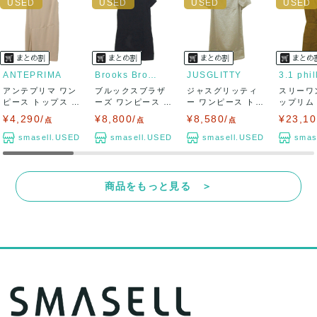
ANTEPRIMA
Brooks Brothers
JUSGLITTY
アンテプリマ ワン
ブルックスブラザ
ジャスグリッティ
スリーワ
ピース トップス ノ
ーズ ワンピース ト
ー ワンピース トッ
ップリム
ースリーブ ...
ップス 半袖 ...
プス 半袖 ド...
ーブワンピ
¥4,290/
¥8,800/
¥8,580/
¥23,10
点
点
点
smasell.USED
smasell.USED
smasell.USED
smas
商品をもっと見る ＞