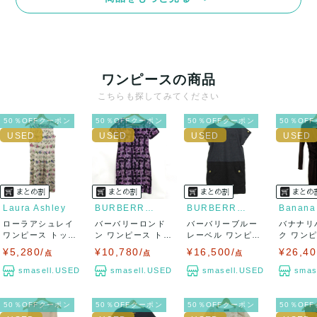
ワンピースの商品
こちらも探してみてください
50％OFFクーポン
50％OFFクーポン
50％OFFクーポン
50％OF
Laura Ashley
BURBERRY LONDON
BURBERRY BLUE LABEL
ローラアシュレイ
バーバリーロンド
バーバリーブルー
バナナリ
ワンピース トップ
ン ワンピース トッ
レーベル ワンピー
ク ワン
ス ノースリー...
プス 半袖 総...
ス チュニック ...
プス 長袖 
¥5,280/
¥10,780/
¥16,500/
¥26,40
点
点
点
smasell.USED
smasell.USED
smasell.USED
smas
50％OFFクーポン
50％OFFクーポン
50％OFFクーポン
50％OF