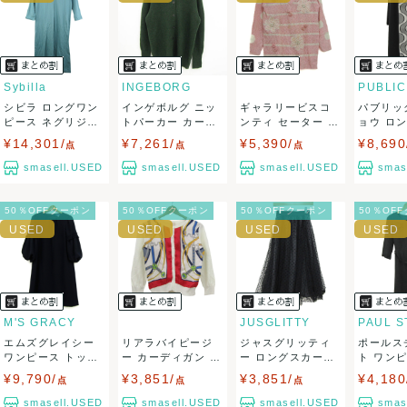
ませ。
USED品に関しましては、見る方によって状態の価値観が異な
りますので、トラブルを避けるため、神経質な方や完璧な商
Sybilla
INGEBORG
シビラ ロングワン
インゲボルグ ニッ
ギャラリービスコ
パブリッ
品を求められる方は御購入をお控えください。
ピース ネグリジェ
トパーカー カーデ
ンティ セーター ト
ョウ ロ
7分袖 未使...
ィガン長袖 ウ...
ップス 長袖 ...
ト ボトムス
¥14,301/
¥7,261/
¥5,390/
¥8,690
また商品には細心の注意をはらっておりますが、何かござい
点
点
点
smasell.USED
smasell.USED
smasell.USED
smas
ましたら、レビュー記載前に必ずコメント欄よりご連絡お願
50％OFFクーポン
50％OFFクーポン
50％OFFクーポン
50％OF
い致します。対応できることがあれば、誠意をもって対応致
します。
また並行輸入品もございますので、真贋方法などお答えでき
ない場合もございます。
M'S GRACY
JUSGLITTY
エムズグレイシー
リアラバイピージ
ジャスグリッティ
ポールス
万が一、購入後に偽造品等が発覚しましたら、返品・返金に
ワンピース トップ
ー カーディガン ト
ー ロングスカート
ト ワン
ス 長袖 ボリ...
ップス 総柄 ...
チュール フレ...
ギャザー フ
¥9,790/
¥3,851/
¥3,851/
¥4,180
点
点
点
て対応致しますので、ご連絡お願い致します。
smasell.USED
smasell.USED
smasell.USED
smas