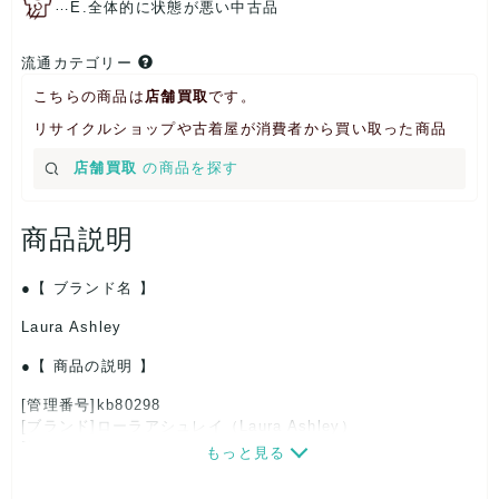
…
E.全体的に状態が悪い中古品
流通カテゴリー
こちらの商品は
店舗買取
です。
リサイクルショップや古着屋が消費者から買い取った商品
店舗買取
の商品を探す
商品説明
【 ブランド名 】
Laura Ashley
【 商品の説明 】
[管理番号]kb80298
[ブランド]ローラアシュレイ（Laura Ashley）
[対象]レディース
もっと見る
[カラー]レッド/ブルー
[サイズ]