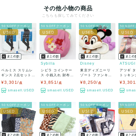
その他小物の商品
こちらも探してみてください
50％OFFクーポン
50％OFFクーポン
50％OFFクーポン
50％OF
Sybilla
Disney
ATSUGI
ベルミス スリムレ
シビラ コインケー
東京ディズニーリ
アツギ 
ギンス 2点セット
ス 小銭入れ 財布
ゾート ファンキャ
トッキング
未使用 着圧...
ウォレット ...
ップ・カチュー
ット 未使用
¥3,301/
¥3,851/
¥8,250/
¥3,301
点
点
点
シ...
smasell.USED
smasell.USED
smasell.USED
smas
50％OFFクーポン
50％OFFクーポン
50％OFFクーポン
50％OF