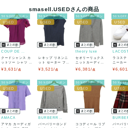
ニ払い
smasell.USEDさんの商品
出荷
50％OFFクーポン
50％OFFクーポン
50％OFFクーポン
50％OF
送料：
¥1,650
(見込み)
送料表を確認する
出荷目安：5営業日以内
出荷予定日：なるべく最短で発送致します。
兵庫県から出荷
COUP DE CHANCE
theory luxe
LACOS
クードシャンス カ
レキップ リネンニ
セオリーリュクス
ラコステ
ットソー シャツ 半
ット セーター フレ
ニットカーディガ
ニーカー T
袖 シフォン...
ンチスリーブ...
ン トップス 長...
LC ...
¥3,631/
¥3,521/
¥6,381/
¥6,601
点
点
点
50％OFFクーポン
50％OFFクーポン
50％OFFクーポン
50％OF
AMACA
BURBERRY LONDON
アマカ カーディガ
バーバリーロンド
ココディール リブ
バーバリ