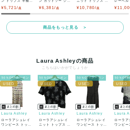
ン トップス 半袖
ン カットソー シャ
ニット トップス ノ
レーベル
フリル 未使...
ツ トップス ...
ースリーブ ...
ボトムス 
¥5,721/
¥6,381/
¥10,780/
¥11,00
点
点
点
商品をもっと見る ＞
Laura Ashleyの商品
こちらはいかがでしょうか
50％OFFクーポン
50％OFFクーポン
50％OFFクーポン
50％OF
Laura Ashley
Laura Ashley
Laura Ashley
Laura A
ローラアシュレイ
ローラアシュレイ
ローラアシュレイ
ローラア
ワンピース トップ
ニット トップス 半
ワンピース トップ
ワンピー
ス ノースリー...
袖 花柄 セ...
ス ノースリー...
ス 長袖 ペ