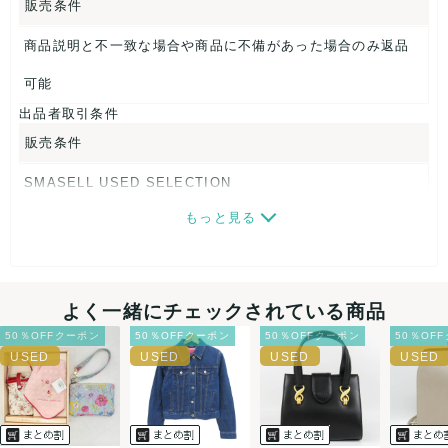
販売条件
商品説明と不一致な場合や商品に不備があった場合のみ返品
可能
出品者取引条件
販売条件
SMASELL USED SELECTION
もっと見る
画像ダウンロードなので、転売にも最適♪
発送はクロネコヤマト(ネコポス)・佐川急便・ゆうパックのい
ずれかの方法になります。発送方法はお選び頂けません。
よく一緒にチェックされている商品
ネコポスの場合は日時指定ができませんので、ご了承下さい
50％OFFクーポン
50％OFFクーポン
50％OFFクーポン
50％OF
ませ。
USED品に関しましては、見る方によって状態の価値観が異な