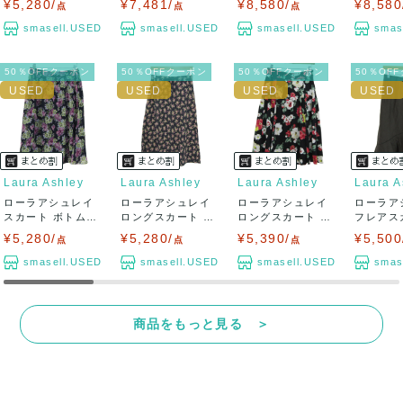
¥5,280/
¥7,481/
¥8,580/
¥8,580
点
点
点
smasell.USED
smasell.USED
smasell.USED
smas
50％OFFクーポン
50％OFFクーポン
50％OFFクーポン
50％OF
Laura Ashley
Laura Ashley
Laura Ashley
Laura A
ローラアシュレイ
ローラアシュレイ
ローラアシュレイ
ローラア
スカート ボトムス
ロングスカート ボ
ロングスカート ボ
フレアス
フレア 花柄...
トムス 花柄 ...
トムス フレア...
トムス ひ
¥5,280/
¥5,280/
¥5,390/
¥5,500
点
点
点
smasell.USED
smasell.USED
smasell.USED
smas
商品をもっと見る ＞