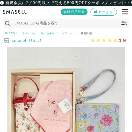
新規会員に2,000円以上で使える500円OFFクーポンプレゼント中
無料会員登録
ログイン
SMASELL
財布/小物
その他小物
レディース
商品詳細
4.9
smasell.USED