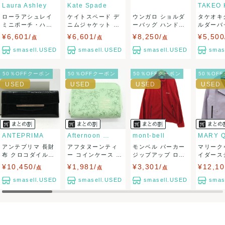
りますので、トラブルを避けるため、神経質な方や完璧な商
Laura Ashley
Kate Spade
ローラアシュレイ
ケイトスペード デ
ウンガロ ショルダ
タケオキ
品を求められる方は御購入をお控えください。
ミニポーチ・ハン
ニムジャケット ア
ーバッグ ハンドバ
ルダーバ
カチ 3点セット...
ウター Gジャ...
ッグ 2way...
口 斜め掛け
¥6,601/
¥6,601/
¥8,250/
¥5,500
また商品には細心の注意をはらっておりますが、何かござい
点
点
点
smasell.USED
smasell.USED
smasell.USED
smas
ましたら、レビュー記載前に必ずコメント欄よりご連絡お願
50％OFFクーポン
50％OFFクーポン
50％OFFクーポン
50％OF
い致します。対応できることがあれば、誠意をもって対応致
します。
また並行輸入品もございますので、真贋方法などお答えでき
ない場合もございます。
ANTEPRIMA
Afternoon Tea
mont-bell
アンテプリマ 長財
アフタヌーンティ
モンベル パーカー
マリーク
万が一、購入後に偽造品等が発覚しましたら、返品・返金に
布 クロコダイル型
ー コインケース 小
ジップアップ ロゴ
イダース
押し 小銭れあ...
銭入れ パスケ...
トップス ...
ト 未使用 
¥10,450/
¥1,981/
¥3,301/
¥12,10
点
点
点
て対応致しますので、ご連絡お願い致します。
smasell.USED
smasell.USED
smasell.USED
smas
決済方法
クレジットカード、メルペイ、銀行振込、PayPay、コンビ