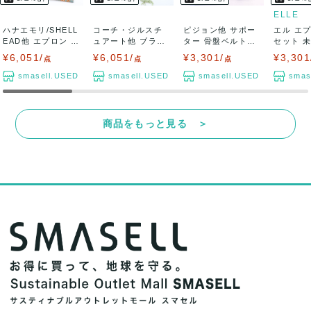
ELLE
ハナエモリ/SHELL
コーチ・ジルスチ
ピジョン他 サポー
エル エプ
EAD他 エプロン 9
ュアート他 ブラン
ター 骨盤ベルトな
セット 
点セッ...
ケット ストール...
ど 11点セッ...
コットン.
¥6,051/
¥6,051/
¥3,301/
¥3,301
点
点
点
smasell.USED
smasell.USED
smasell.USED
smas
商品をもっと見る ＞