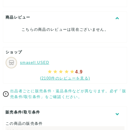
[付属品]箱
[状態・コンディション]
新品、未使用
商品レビュー
こちらは未使用のお品となります。
こちらの商品のレビューは現在ございません。
保管に伴う多少のダメージはご了承下さいませ。
[状態追記]小物入れ:幅約7cm 高さ約10cm 持ち手全長約
19.5cm 止める紐全長約8.3cm、ハンカチ:約21cm×22cm/ポー
ショップ
チ:幅約13cm 高さ約9cm マチ約1cm ストラップ全長約30cm
smasell.USED
【 パッケージ 】
4.9
箱
(2100件のレビューを見る)
【 商品札 】
出品者ごとに販売条件・返品条件などが異なります。必ず「販
なし
売条件/取引条件」をご確認ください。
販売条件/取引条件
この商品の販売条件