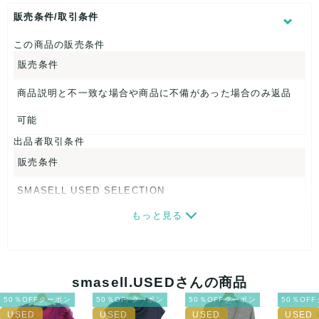
身幅：約44cm
販売条件/取引条件
【 素材・成分 】
この商品の販売条件
素材タグを撮影しておりますので、ご確認下さいませ。
販売条件
【 商品札 】
商品説明と不一致な場合や商品に不備があった場合のみ返品
なし
可能
出品者取引条件
販売条件
SMASELL USED SELECTION
もっと見る
画像ダウンロードなので、転売にも最適♪
発送はクロネコヤマト(ネコポス)・佐川急便・ゆうパックのい
ずれかの方法になります。発送方法はお選び頂けません。
smasell.USEDさんの商品
ネコポスの場合は日時指定ができませんので、ご了承下さい
50％OFFクーポン
50％OFFクーポン
50％OFFクーポン
50％OF