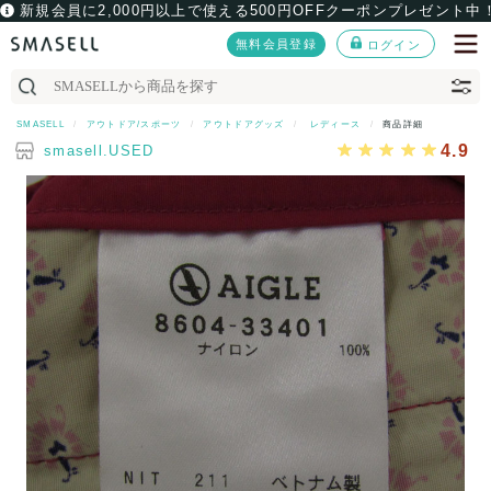
新規会員に2,000円以上で使える500円OFFクーポンプレゼント中
無料会員登録
ログイン
SMASELL
アウトドア/スポーツ
アウトドアグッズ
レディース
商品詳細
4.9
smasell.USED