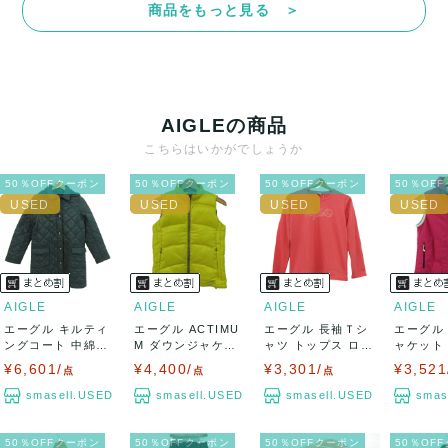
商品をもっと見る ＞
決済方法
クレジットカード、メルペイ、銀行振込、PayPay、コンビ
ニ払い
AIGLEの商品
出荷
こちらはいかがでしょうか
送料：
¥1,650
(見込み)
送料表を確認する
50％OFFクーポン
50％OFFクーポン
50％OFFクーポン
50％OF
出荷目安：5営業日以内
出荷予定日：なるべく最短で発送致します。
兵庫県から出荷
AIGLE
AIGLE
AIGLE
AIGLE
エーグル キルティ
エーグル ACTIMU
エーグル 長袖Ｔシ
エーグル
ングコート 中綿コ
M ダウンジャケッ
ャツ トップス ロゴ
ャケット
ート アウター...
ト ジャン...
レディース...
ジップアッ
¥6,601/
¥4,400/
¥3,301/
¥3,521
点
点
点
smasell.USED
smasell.USED
smasell.USED
smas
50％OFFクーポン
50％OFFクーポン
50％OFFクーポン
50％OF