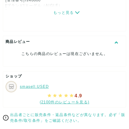
[管理番号]rs48800
[ブランド]エーグル（AIGLE）
[対象]レディース
もっと見る
[カラー]ピンク
[素材]素材タグを撮影しておりますので、ご確認下さいませ。
[サイズ]
表記サイズ：S
肩幅：約32cm
商品レビュー
着丈：約56cm
身幅：約44cm
こちらの商品のレビューは現在ございません。
[付属品]なし
[状態・コンディション]
目立った傷や汚れなし
ショップ
こちらはUSED品になりますが、
特記する程のダメージはなく、状態良好なお品になります。
smasell.USED
ダメージがある場合はできる限り、撮影しておりますので、
ご確認下さいませ。
4.9
(2100件のレビューを見る)
【 サイズ・容量 】
表記サイズ：S
出品者ごとに販売条件・返品条件などが異なります。必ず「販
肩幅：約32cm
売条件/取引条件」をご確認ください。
着丈：約56cm