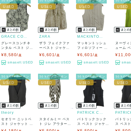
50％OFFクーポン
50％OFFクーポン
50％OFFクーポン
50％OF
GRACE CONTINENTAL
ZARA
MACKINTOSH PHILOSOP...
グレースコンチネ
ザラ フェイクファ
マッキントッシュ
ヌーヴィ
ンタル ベスト ジャ
ーベスト ジャケッ
フィロソフィー ベ
ューム 
ケット 総レー...
ト アウター ...
スト ジャケット...
アウター 日
¥8,580/
¥6,601/
¥6,601/
¥11,00
点
点
点
smasell.USED
smasell.USED
smasell.USED
smas
50％OFFクーポン
50％OFFクーポン
50％OFFクーポン
50％OF
theory
PATRICK COX
セオリー ニットベ
スタイルミー ベス
パトリックコック
パトリッ
スト ジャケット ア
ト ジレ アウター
ス ベスト ジャケッ
ス ベス
ウター Vネ...
ボーダー レ...
ト 未使用 ウ...
ト 未使用 
¥4,180/
¥5,500/
¥5,500/
¥5,500