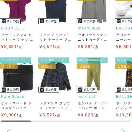
ませ。
USED品に関しましては、見る方によって状態の価値観が異な
りますので、トラブルを避けるため、神経質な方や完璧な商
COUP DE CHANCE
theory luxe
LACOS
クードシャンス カ
レキップ リネンニ
セオリーリュクス
ラコステ
品を求められる方は御購入をお控えください。
ットソー シャツ 半
ット セーター フレ
ニットカーディガ
ニーカー T
袖 シフォン...
ンチスリーブ...
ン トップス 長...
LC ...
¥3,631/
¥3,521/
¥6,381/
¥6,601
また商品には細心の注意をはらっておりますが、何かござい
点
点
点
ましたら、レビュー記載前に必ずコメント欄よりご連絡お願
50％OFFクーポン
50％OFFクーポン
50％OFFクーポン
50％OF
い致します。対応できることがあれば、誠意をもって対応致
します。
また並行輸入品もございますので、真贋方法などお答えでき
Kate Spade
mont-bell
BALLS
ケイトスペード シ
ない場合もございます。
レジァンス ブラウ
モンベル テーパー
ボールジ
ョルダーバッグ ナ
ス シャツ トップス
ドパンツ ボトムス
パンツ 
イロン クロス...
フリル 長...
レディース ...
柄 トゥモロ
¥9,900/
万が一、購入後に偽造品等が発覚しましたら、返品・返金に
¥3,521/
¥4,620/
¥13,20
点
点
点
て対応致しますので、ご連絡お願い致します。