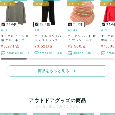
AIGLE
AIGLE
AIGLE
AIGLE
エーグル ニット 長
エーグル ロングパ
エーグル ハット 帽
エーグル
袖 クルーネック ウ
ンツ ストレッチ コ
子 ブランド レディ
中綿 ジ
ール混 ト...
ーデュロイ ...
ース ピン...
ウトドア .
¥6,271/
¥3,521/
¥2,500/
¥4,800
点
点
点
smasell.USED
smasell.USED
smasell.USED
smas
商品をもっと見る ＞
アウトドアグッズの商品
こちらも探してみてください