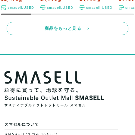
点
点
点
smasell.USED
smasell.USED
smasell.USED
smas
商品をもっと見る ＞
スマセルについて
SMASELL(スマセル)とは?