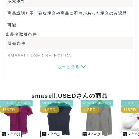
販売条件
商品説明と不一致な場合や商品に不備があった場合のみ返品
可能
出品者取引条件
販売条件
SMASELL USED SELECTION
もっと見る
画像ダウンロードなので、転売にも最適♪
発送はクロネコヤマト(ネコポス)・佐川急便・ゆうパックのい
ずれかの方法になります。発送方法はお選び頂けません。
smasell.USEDさんの商品
ネコポスの場合は日時指定ができませんので、ご了承下さい
50％OFFクーポン
50％OFFクーポン
50％OFFクーポン
50％OF
ませ。
USED品に関しましては、見る方によって状態の価値観が異な
りますので、トラブルを避けるため、神経質な方や完璧な商