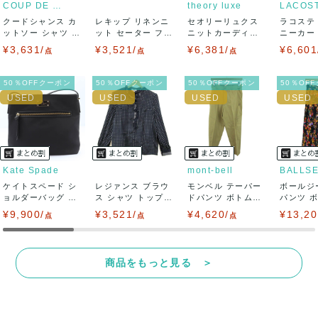
COUP DE CHANCE
theory luxe
LACOS
クードシャンス カ
レキップ リネンニ
セオリーリュクス
ラコステ
品を求められる方は御購入をお控えください。
ットソー シャツ 半
ット セーター フレ
ニットカーディガ
ニーカー T
袖 シフォン...
ンチスリーブ...
ン トップス 長...
LC ...
¥3,631/
¥3,521/
¥6,381/
¥6,601
また商品には細心の注意をはらっておりますが、何かござい
点
点
点
ましたら、レビュー記載前に必ずコメント欄よりご連絡お願
50％OFFクーポン
50％OFFクーポン
50％OFFクーポン
50％OF
い致します。対応できることがあれば、誠意をもって対応致
します。
また並行輸入品もございますので、真贋方法などお答えでき
Kate Spade
mont-bell
BALLS
ケイトスペード シ
ない場合もございます。
レジァンス ブラウ
モンベル テーパー
ボールジ
ョルダーバッグ ナ
ス シャツ トップス
ドパンツ ボトムス
パンツ 
イロン クロス...
フリル 長...
レディース ...
柄 トゥモロ
¥9,900/
万が一、購入後に偽造品等が発覚しましたら、返品・返金に
¥3,521/
¥4,620/
¥13,20
点
点
点
て対応致しますので、ご連絡お願い致します。
商品をもっと見る ＞
決済方法
クレジットカード、メルペイ、銀行振込、PayPay、コンビ