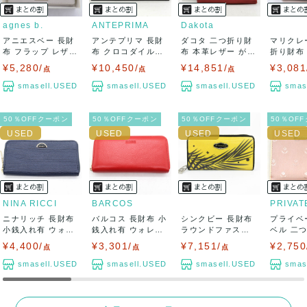
agnes b.
ANTEPRIMA
Dakota
アニエスベー 長財
アンテプリマ 長財
ダコタ 二つ折り財
マリクレ
布 フラップ レザー
布 クロコダイル型
布 本革レザー がま
折り財布
小銭入りあ...
押し 小銭れあ...
口 小銭入り...
あり ウォ
¥5,280/
¥10,450/
¥14,851/
¥3,081
点
点
点
smasell.USED
smasell.USED
smasell.USED
smas
50％OFFクーポン
50％OFFクーポン
50％OFFクーポン
50％OF
NINA RICCI
BARCOS
ニナリッチ 長財布
バルコス 長財布 小
シンクビー 長財布
プライベ
小銭入れ有 ウォレ
銭入れ有 ウォレッ
ラウンドファスナ
ベル 二
ット ブラン...
ト ブランド...
ー ボタニカル...
花柄 小銭
¥4,400/
¥3,301/
¥7,151/
¥2,750
点
点
点
smasell.USED
smasell.USED
smasell.USED
smas