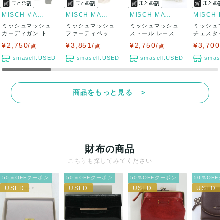
MISCH MASCH
MISCH MASCH
MISCH MASCH
ミッシュマッシュ
ミッシュマッシュ
ミッシュマッシュ
ミッシュ
カーディガン トッ
ファーティペット
ストール レース 花
チェスタ
プス 長袖 ク...
マフラー 未使...
柄 ブランド...
ロングコー
¥2,750/
¥3,851/
¥2,750/
¥3,700
点
点
点
smasell.USED
smasell.USED
smasell.USED
smas
商品をもっと見る ＞
財布の商品
こちらも探してみてください
50％OFFクーポン
50％OFFクーポン
50％OFFクーポン
50％OF