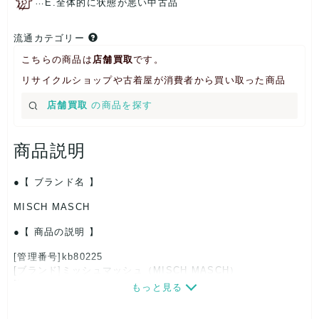
…
E.全体的に状態が悪い中古品
流通カテゴリー
こちらの商品は
店舗買取
です。
リサイクルショップや古着屋が消費者から買い取った商品
店舗買取
の商品を探す
商品説明
【 ブランド名 】
MISCH MASCH
【 商品の説明 】
[管理番号]kb80225
[ブランド]ミッシュマッシュ（MISCH MASCH）
[対象]レディース
もっと見る
[カラー]ブラック
[サイズ]W約20cm x H約9cmx D約2cm