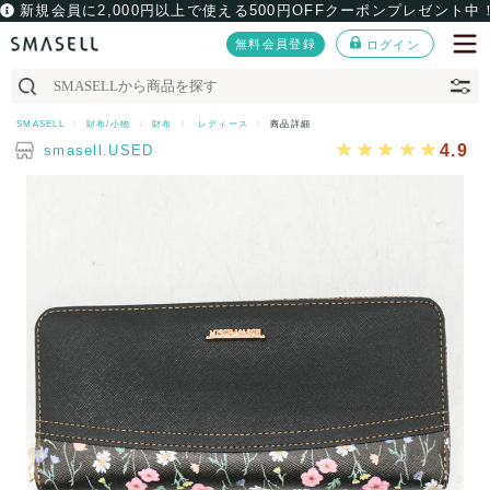
新規会員に2,000円以上で使える500円OFFクーポンプレゼント中
無料会員登録
ログイン
SMASELL
財布/小物
財布
レディース
商品詳細
4.9
smasell.USED