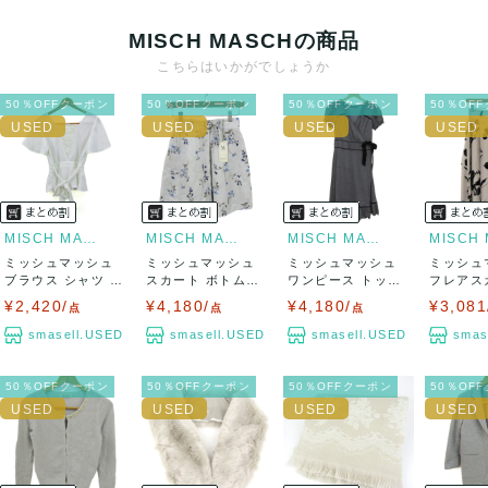
ニ払い
MISCH MASCHの商品
出荷
こちらはいかがでしょうか
送料：
¥1,650
(見込み)
送料表を確認する
50％OFFクーポン
50％OFFクーポン
50％OFFクーポン
50％OF
出荷目安：5営業日以内
出荷予定日：なるべく最短で発送致します。
兵庫県から出荷
MISCH MASCH
MISCH MASCH
MISCH MASCH
ミッシュマッシュ
ミッシュマッシュ
ミッシュマッシュ
ミッシュ
ブラウス シャツ ト
スカート ボトムス
ワンピース トップ
フレアス
ップス 半袖...
花柄 日本製...
ス 半袖 ウー...
トムス 花柄
¥2,420/
¥4,180/
¥4,180/
¥3,081
点
点
点
smasell.USED
smasell.USED
smasell.USED
smas
50％OFFクーポン
50％OFFクーポン
50％OFFクーポン
50％OF