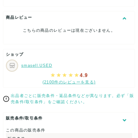
[付属品]なし
[状態・コンディション]
目立った傷や汚れなし
商品レビュー
こちらはUSED品になりますが、
こちらの商品のレビューは現在ございません。
特記する程のダメージはなく、状態良好なお品になります。
ダメージがある場合はできる限り、撮影しておりますので、
ご確認下さいませ。
【 サイズ・容量 】
ショップ
W約20cm x H約9cmx D約2cm
smasell.USED
4.9
【 商品札 】
(2100件のレビューを見る)
なし
出品者ごとに販売条件・返品条件などが異なります。必ず「販
売条件/取引条件」をご確認ください。
販売条件/取引条件
この商品の販売条件