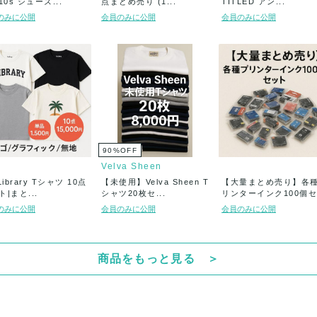
10s シューズ...
点まとめ売り (1...
TITLED アン...
のみに公開
会員のみに公開
会員のみに公開
90
%
OFF
Velva Sheen
Library Tシャツ 10点
【未使用】Velva Sheen T
【大量まとめ売り】各
|まと...
シャツ20枚セ...
リンターインク100個セ
ッ...
のみに公開
会員のみに公開
会員のみに公開
商品をもっと見る ＞