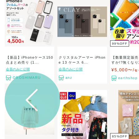
99
%
OFF
【新品】iPhoneケース150
クリスタルアーマー iPhon
【数量限定販売
点まとめ売り (1...
e 13 ケース 6...
すか!?無くな
★...
会員のみに公開
会員のみに公開
¥5,000〜/
セ
OROSHIMARU
anz
earthshop
85
%
OFF