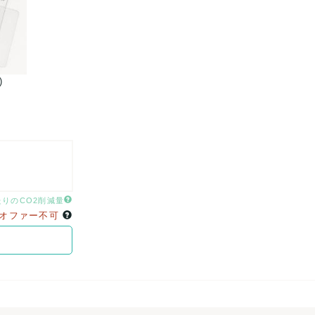
)
商品名：【新品】iPhoneケース150点まと
たりのCO2削減量
オファー不可