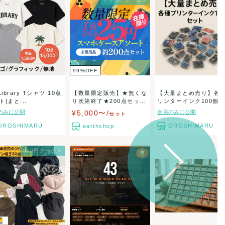
99
%
OFF
Library Tシャツ 10点
【数量限定販売】★無くな
【大量まとめ売り】各
|まと...
り次第終了★200点セッ
リンターインク100個セ
ト...
ッ...
のみに公開
¥5,000〜/
会員のみに公開
セット
OROSHIMARU
OROSHIMARU
earthshop
500円クーポン