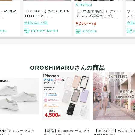
Kinshuu
24SS!W
【80%OFF】WORLD UN
【日本倉庫即納】レディー
ワー
..
TITLED アン...
ス メンズ福袋カテゴリ選
メン
べ...
ト...
会員のみに公開
¥250〜/
会員
点
ARU
OROSHIMARU
Kinshuu
OROSHIMARUさんの商品
ONSTAR ムーンスタ
【新品】iPhoneケース150
【80%OFF】WORLD 