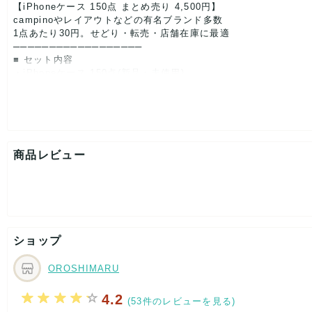
【iPhoneケース 150点 まとめ売り 4,500円】
campinoやレイアウトなどの有名ブランド多数
1点あたり30円。せどり・転売・店舗在庫に最適
──────────────────
■ セット内容
・iPhoneケース 150点(新品・未使用)
・対応機種:iPhone11〜16
※種類・色・機種は完全ランダム
──────────────────
■ せどり活用例
・店舗什器の補完商品
・フリマ・イベントの景品
商品レビュー
──────────────────
■ コンディション
・全て新品・未使用・未装着
・外袋に擦れ、値札跡、保管ホコリあり(使用上問題なし)
──────────────────
■ 注意事項
ショップ
・内容指定 / 個別質問 不可(完全ランダム)
・返品交換不可
OROSHIMARU
▼ 30円仕入れの破格ロット。在庫限り早い者勝ち ▼
4.2
(53件のレビューを見る)