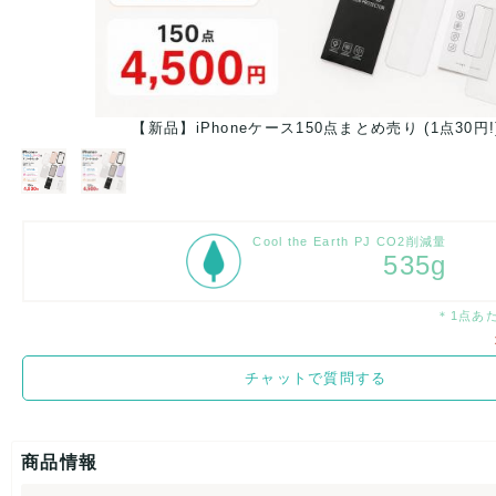
【新品】iPhoneケース150点まとめ売り (1点30円!
Cool the Earth PJ CO2削減量
535g
＊1点あ
チャットで質問する
商品情報