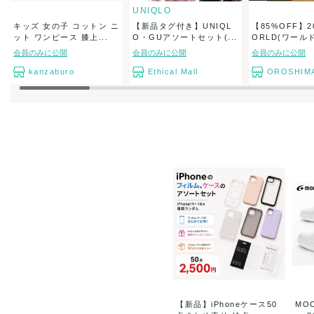
UNIQLO
キッズ 女の子 コットン ニ
【新品タグ付き】UNIQL
【85%OFF】20
ット ワンピース 膝上...
O・GUアソートセット(...
ORLD(ワールド.
会員のみに公開
会員のみに公開
会員のみに公開
kanzaburo
Ethical Mall
OROSHIM
【新品】iPhoneケース50
MO