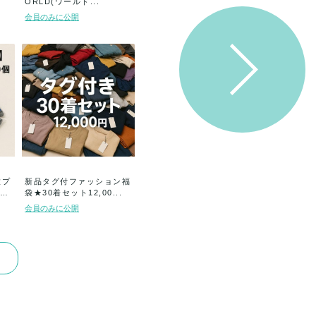
ORLD(ワールド...
会員のみに公開
種プ
新品タグ付ファッション福
袋★30着セット12,00...
会員のみに公開