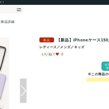
中！
商品詳細
【新品】iPhoneケース150
レディース
／
メンズ
／
キッズ
いいね！
2
会
※この商品の