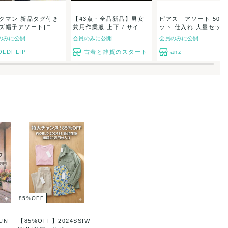
クマン 新品タグ付き
【43点・全品新品】男女
ピアス アソート 50個
ズ帽子アソート|ニッ
兼用作業服 上下 / サイ...
ット 仕入れ 大量セット.
のみに公開
会員のみに公開
会員のみに公開
OLDFLIP
古着と雑貨のスタート
anz
85
%
OFF
UN
【85%OFF】2024SS!W