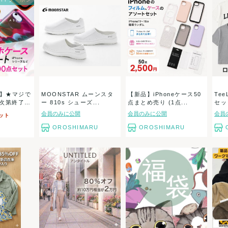
】★マジで
MOONSTAR ムーンスタ
【新品】iPhoneケース50
Tee
り次第終了
ー 810s シューズ...
点まとめ売り (1点...
セット
会員のみに公開
会員のみに公開
会員
ット
OROSHIMARU
OROSHIMARU