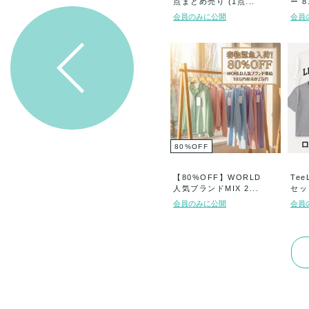
点まとめ売り (1点...
ー 8
会員のみに公開
会員
80
%
OFF
【80%OFF】WORLD
Tee
人気ブランドMIX 2...
セット
会員のみに公開
会員