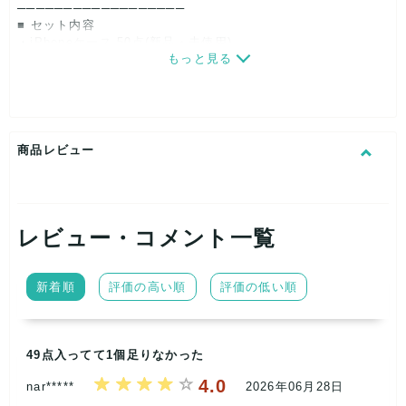
──────────────────
■ セット内容
・iPhoneケース 50点(新品・未使用)
もっと見る
・対応機種:iPhone11〜16
※種類・色・機種は完全ランダム
──────────────────
■ せどり活用例
・店舗什器の補完商品
・フリマ・イベントの景品
商品レビュー
──────────────────
■ コンディション
・全て新品・未使用・未装着
・外袋に擦れ、値札跡、保管ホコリあり(使用上問題なし)
──────────────────
レビュー・コメント一覧
■ 注意事項
・内容指定 / 個別質問 不可(完全ランダム)
・返品交換不可
新着順
評価の高い順
評価の低い順
▼ 50円仕入れの破格ロット。在庫限り早い者勝ち ▼
49点入ってて1個足りなかった
4.0
nar*****
2026年06月28日