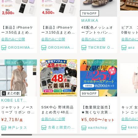
78
%
OFF
MARIKA
【新品】iPhoneケ
【新品】iPhoneケ
4E配色メッシュオ
ピアス 
ース50点まとめ売
ース150点まとめ売
ープントゥパンプ
0個セッ
り (1点...
り (1...
ス
大量セット
会員のみに公開
会員のみに公開
会員のみに公開
会員のみ
OROSHIMARU
OROSHIMARU
TMCREW OUTLET
anz
80％OFFクーポン
5％OFFクーポン
99
%
OFF
KOBE LETTUCE
ジャケット ノース
SSK中心 野球用品
【数量限定販売】
キッズ 
リーブ リボン ロン
まとめ売り48点セ
★無くなり次第終
トン ニ
グジャケット...
ット 新品 ...
了★200点セット...
ース 膝上.
¥2,718/
会員のみに公開
¥5,000〜/
会員のみ
点
セット
古着と雑貨のスタート
kanz
神戸レタス
earthshop