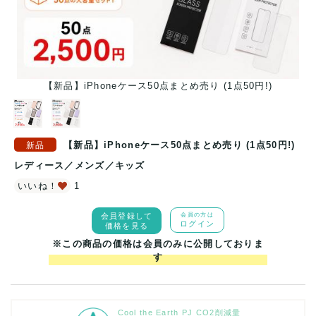
【新品】iPhoneケース50点まとめ売り (1点50円!)
【新品】iPhoneケース50点まとめ売り (1点50円!)
レディース
／
メンズ
／
キッズ
いいね！
1
会員登録して
会員の方は
ログイン
価格を見る
※この商品の価格は会員のみに公開しておりま
す
Cool the Earth PJ CO2削減量