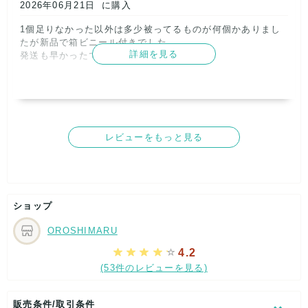
2026年06月21日
に購入
1個足りなかった以外は多少被ってるものが何個かありまし
たが新品で箱ビニール付きでした。

詳細を見る
発送も早かったです      
記載内容
梱包
商品満足
交渉
出荷
4
3
5
5
5
取引満足
4
レビューをもっと見る
ショップ
OROSHIMARU
4.2
(53件のレビューを見る)
販売条件/取引条件