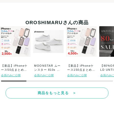
OROSHIMARUさんの商品
【新品】iPhoneケ
MOONSTAR ムー
【新品】iPhoneケ
【80%O
ース50点まとめ売
ンスター 810s シ
ース150点まとめ売
LD UNT
り (1点...
ューズ...
り (1...
ン...
会員のみに公開
会員のみに公開
会員のみに公開
会員のみ
商品をもっと見る ＞