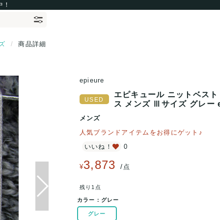
中！
ズ
商品詳細
epieure
エピキュール ニットベスト
ス メンズ Ⅲサイズ グレー e
メンズ
人気ブランドアイテムをお得にゲット♪
いいね！
0
3,873
/
¥
点
残り1点
カラー：
グレー
グレー