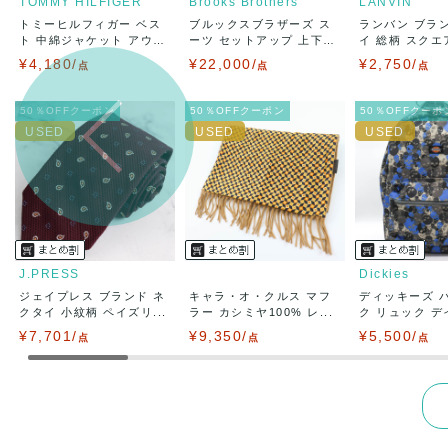
TOMMY HILFIGER
Brooks Brothers
LANVIN
トミーヒルフィガー ベス
ブルックスブラザーズ ス
ランバン ブラ
出荷
送料：
¥1,6
ト 中綿ジャケット アウ
ーツ セットアップ 上下
イ 総柄 スクエア
出荷目安：
タ...
セ...
¥4,180/
¥22,000/
¥2,750/
点
点
出荷予定日
点
兵庫県から
50％OFFクーポン
50％OFFクーポン
50％OFFクーポ
J.PRESS
Dickies
ジェイプレス ブランド ネ
キャラ・オ・クルス マフ
ディッキーズ 
クタイ 小紋柄 ペイズリ...
ラー カシミヤ100% レ...
ク リュック デイ
¥7,701/
¥9,350/
¥5,500/
点
点
点