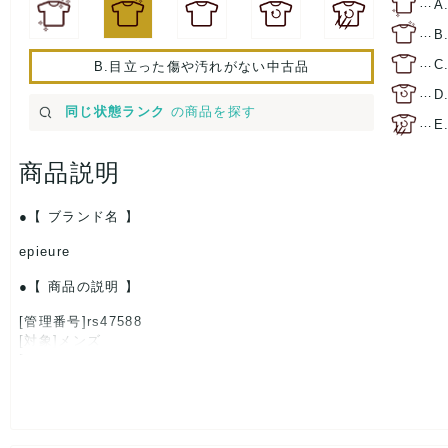
…
A
…
B
…
C
B.目立った傷や汚れがない中古品
…
D
同じ状態ランク
の商品を探す
…
E
商品説明
【 ブランド名 】
epieure
【 商品の説明 】
[管理番号]rs47588
[対象]メンズ
[カラー]グレー
[素材]素材タグを撮影しておりますので、ご確認くださいませ。
[サイズ]
表記サイズ：Ⅲ
肩幅：約40cm