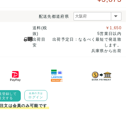
配送先都道府県
送料(税
￥1,650
抜)
5営業日以内
出荷目
出荷予定日：なるべく最短で発送致
安
します。
兵庫県から出荷
員登録して
会員の方は
ログイン
注文する
注文は会員のみ可能です