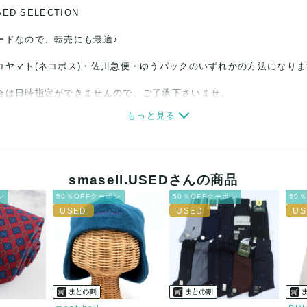
SED SELECTION
ードなので、転売にも最適♪
コヤマト(ネコポス)・佐川急便・ゆうパックのいずれかの方法になり
合は日時指定ができませんので、ご了承下さいませ。
もっと見る
関しましては、見る方によって状態の価値観が異なりますので、トラブ
ださい。
細心の注意をはらっておりますが、何かございましたら、レビュー記
smasell.USEDさんの商品
ン
50％OFFクーポン
50％OFFクーポン
50
誠意をもって対応致します。
品もございますので、真贋方法などお答えできない場合もございます
後に偽造品等が発覚しましたら、返品・返金にて対応致しますので、
カード、メルペイ、銀行振込、PayPay、コンビニ払い