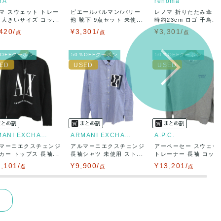
MA
renoma
マ スウェット トレー
ピエールバルマン/バリー
レノマ 折りたたみ傘 
 大きいサイズ コッ...
他 靴下 9点セット 未使...
時約23cm ロゴ 千鳥...
420/
¥3,301/
¥3,301/
点
点
点
％OFFクーポン
50％OFFクーポン
50％OFFクーポン
ARMANI EXCHANGE
ARMANI EXCHANGE
A.P.C.
マーニエクスチェンジ
アルマーニエクスチェンジ
アーペーセー スウェッ
カー トップス 長袖...
長袖シャツ 未使用 スト...
トレーナー 長袖 コット.
,101/
¥9,900/
¥13,201/
点
点
点