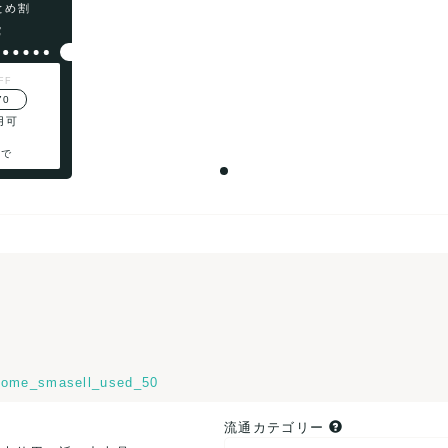
まとめ割
F
FF
70
用可
まで
ome_smasell_used_50
流通カテゴリー