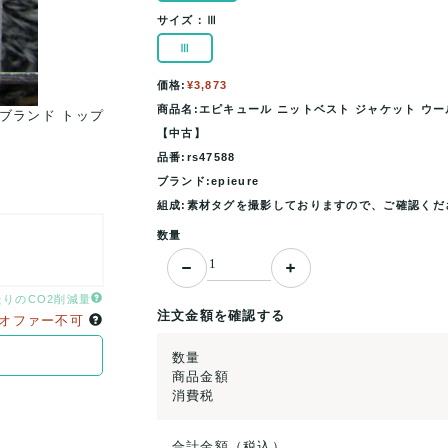
サイズ：
Ⅲ
Ⅲ
価格:
¥3,873
商品名:エピキュール ニットベスト ジャケット ウール
 ブランド トップ
エピキュール ニットベスト ジャケット ウール混 
【中古】
ス メンズ Ⅲサイズ グ.
品番:rs47588
ブランド:epieure
組成:素材タグを撮影しておりますので、ご確認くだ
数量
たりのCO2削減量
注文金額を確認する
オファー不可
数量
商品金額
消費税
合計金額（税込）