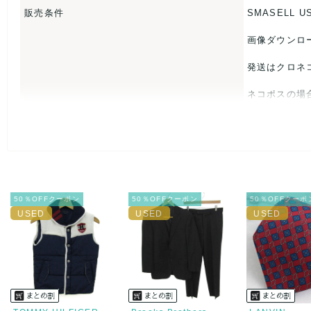
販売条件
SMASELL U
画像ダウンロ
発送はクロネ
ネコポスの場
USED品に
入をお控えく
また商品には
50％OFFクーポン
50％OFFクーポン
50％OFFクーポ
とがあれば、
また並行輸入
万が一、購入
決済方法
クレジット