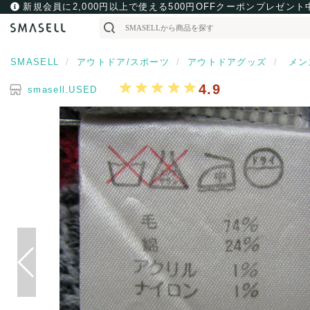
新規会員に2,000円以上で使える500円OFFクーポンプレゼント
SMASELL
アウトドア/スポーツ
アウトドアグッズ
メン
4.9
smasell.USED