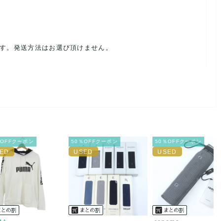
ます。発送方法はお選び頂けません。
ルを避けるため、神経質な方や完璧な商品を求められる方は御購
載前に必ずコメント欄よりご連絡お願い致します。対応できるこ
％OFFクーポン
50％OFFクーポン
50％OFFクーポン
。
ご連絡お願い致します。