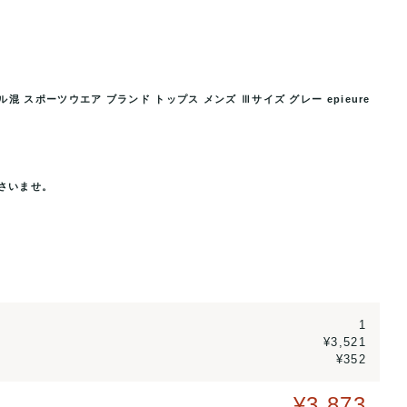
混 スポーツウエア ブランド トップス メンズ Ⅲサイズ グレー epieure
スポーツウエア ブランド トップ
エピキュール ニットベスト ジャケッ
..
ス メンズ
さいませ。
1
¥3,521
¥352
¥3,873