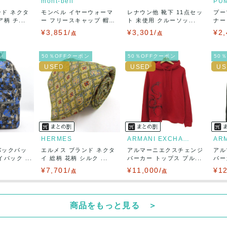
mont-bell
PU
ンド ネクタ
モンベル イヤーウォーマ
レナウン他 靴下 11点セッ
プー
50
(見込み)
送料表を確認する
柄 チ...
ー フリースキャップ 帽
ト 未使用 クルーソッ...
ナー
5営業日以内
子...
¥3,851/
¥3,301/
¥2,
：なるべく最短で発送致します。
点
点
出荷
ン
50％OFFクーポン
50％OFFクーポン
50
HERMES
ARMANI EXCHANGE
バックパッ
エルメス ブランド ネクタ
アルマーニエクスチェンジ
アル
パック ...
イ 総柄 花柄 シルク ...
パーカー トップス プル...
パー
¥7,701/
¥11,000/
¥12
点
点
商品をもっと見る ＞