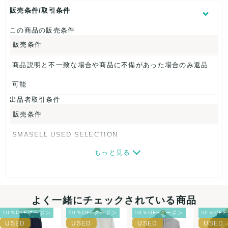
販売条件/取引条件
【 素材・成分 】
この商品の販売条件
素材タグを撮影しておりますので、ご確認下さいませ。
販売条件
【 商品札 】
商品説明と不一致な場合や商品に不備があった場合のみ返品
なし
可能
出品者取引条件
販売条件
SMASELL USED SELECTION
もっと見る
画像ダウンロードなので、転売にも最適♪
発送はクロネコヤマト(ネコポス)・佐川急便・ゆうパックのい
ずれかの方法になります。発送方法はお選び頂けません。
よく一緒にチェックされている商品
ネコポスの場合は日時指定ができませんので、ご了承下さい
50％OFFクーポン
50％OFFクーポン
50％OFFクーポン
50％OF