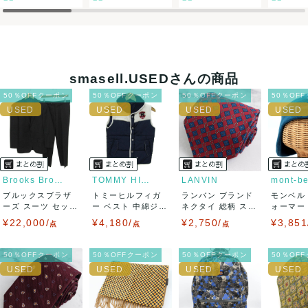
決済方法
クレジットカード、メルペイ、銀行振込、PayPay、コンビ
ニ払い
smasell.USEDさんの商品
出荷
50％OFFクーポン
50％OFFクーポン
50％OFFクーポン
50％OF
送料：
¥1,650
(見込み)
送料表を確認する
出荷目安：5営業日以内
出荷予定日：なるべく最短で発送致します。
兵庫県から出荷
Brooks Brothers
TOMMY HILFIGER
LANVIN
mont-be
ブルックスブラザ
トミーヒルフィガ
ランバン ブランド
モンベル
ーズ スーツ セット
ー ベスト 中綿ジャ
ネクタイ 総柄 スク
ォーマー
アップ 上下セ...
ケット アウタ...
エア柄 チ...
キャップ 
¥22,000/
¥4,180/
¥2,750/
¥3,851
点
点
点
50％OFFクーポン
50％OFFクーポン
50％OFFクーポン
50％OF