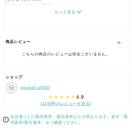
[ブランド]ナイキ（NIKE）
[対象]メンズ
もっと見る
[カラー]黒×グレー
[素材]素材タグを撮影しておりますので、ご確認下さいませ。
[サイズ]
表記サイズ：S
着丈：約61cm
商品レビュー
身幅：約49cm
裄丈：約82cm
こちらの商品のレビューは現在ございません。
[付属品]なし
[状態・コンディション]
目立った傷や汚れなし
ショップ
こちらはUSED品になりますが、
特記する程のダメージはなく、状態良好なお品になります。
smasell.USED
ダメージがある場合はできる限り、撮影しておりますので、
ご確認下さいませ。
4.9
(2100件のレビューを見る)
【 サイズ・容量 】
表記サイズ：S
出品者ごとに販売条件・返品条件などが異なります。必ず「販
着丈：約61cm
売条件/取引条件」をご確認ください。
身幅：約49cm
裄丈：約82cm