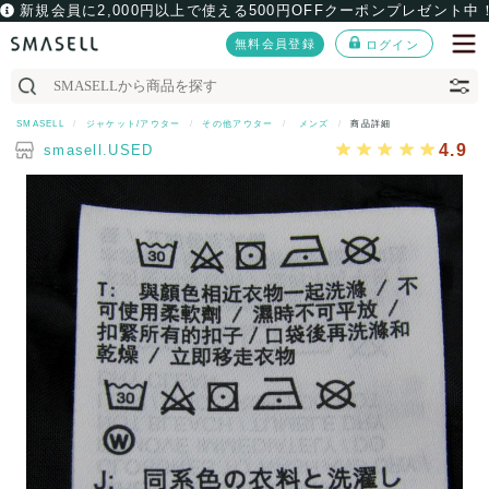
新規会員に2,000円以上で使える500円OFFクーポンプレゼント中
無料会員登録
ログイン
SMASELL
ジャケット/アウター
その他アウター
メンズ
商品詳細
4.9
smasell.USED