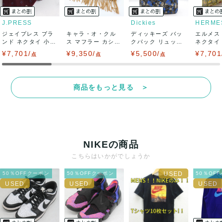
J.PRESS
Dickies
HERME
ジェイプレス ブラ
キャラ・オ・クル
ディッキーズ バッ
エルメス
ンド ネクタイ 小紋
ス マフラー カシミ
クパック リュック
ネクタイ
柄 ペイズリ...
ヤ100% レ...
デイパック ...
シルク ..
¥7,701/
¥9,350/
¥5,500/
¥7,701
点
点
点
商品をもっと見る ＞
NIKEの商品
こちらはいかがでしょうか
50％OFFクーポン
50％OFFクーポン
50％OF