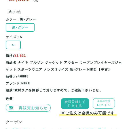
残り0点
カラー：
黒×グレー
黒×グレー
サイズ：
S
S
価格:
¥3,631
商品名:ナイキ ブルゾン ジャケット アウター ウーブンプレイヤーズジャ
ケット スポーツウエア メンズ Sサイズ 黒×グレー NIKE 【中古】
品番:rs46885
ブランド:NIKE
組成:素材タグを撮影しておりますので、ご確認下さいませ。
数量
会員登録して
会員の方は
ログイン
注文する
再販売お知らせ
※ご注文は会員のみ可能です
クーポン