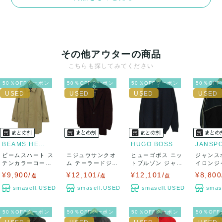
その他アウターの商品
こちらも探してみてください
50％OFFクーポン
50％OFFクーポン
50％OFFクーポン
50％OF
BEAMS HEART
HUGO BOSS
JANSP
ビームスハート ス
ニジュウサンクオ
ヒューゴボス ニッ
ジャンス
テンカラーコート
ム テーラードジャ
トブルゾン ジャケ
イロンジ
アウター ロン...
ケット アウター...
ット 大きいサ...
フーディー
¥9,900/
¥12,101/
¥12,101/
¥8,800
点
点
点
smasell.USED
smasell.USED
smasell.USED
smas
50％OFFクーポン
50％OFFクーポン
50％OFFクーポン
50％OF