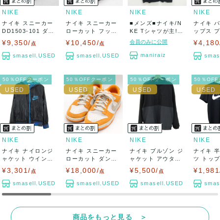
NIKE
NIKE
NIKE
NIKE
ナイキ スニーカー
ナイキ スニーカー
■メンズ■ナイキ/N
ナイキ 
DD1503-101 ダン
ローカット フット
KE Tシャツが主!ト
ップス 
ク ...
スケープフラ...
ップス...
ー スウェッ
¥9,350/
¥10,450/
会員のみに公開
¥4,180
点
点
maniraiz
smasell.USED
smasell.USED
smas
50％OFFクーポン
50％OFFクーポン
50％OFFクーポン
50％OF
NIKE
NIKE
NIKE
NIKE
ナイキ ナイロンジ
ナイキ スニーカー
ナイキ ブルゾン ジ
ナイキ 
ャケット ウインド
ローカット ダンク
ャケット アウター
ツ トッ
ブレーカー ス...
ローAS D...
タイガーウ...
フィットロ
¥3,301/
¥18,000/
¥5,500/
¥1,981
点
点
点
smasell.USED
smasell.USED
smasell.USED
smas
商品をもっと見る ＞