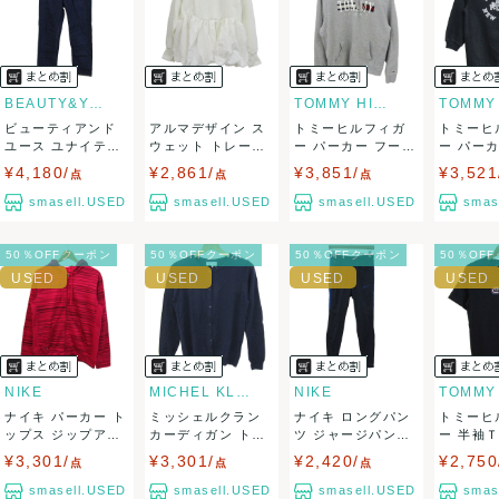
ませ。
USED品に関しましては、見る方によって状態の価値観が異な
りますので、トラブルを避けるため、神経質な方や完璧な商
BEAUTY&YOUTH UNITED...
TOMMY HILFIGER
ビューティアンド
アルマデザイン ス
トミーヒルフィガ
トミーヒ
品を求められる方は御購入をお控えください。
ユース ユナイテッ
ウェット トレーナ
ー パーカー フーデ
ー パー
ドアローズ デニ...
ー トップス ...
ィ 長袖 コッ...
ス プルオ
¥4,180/
¥2,861/
¥3,851/
¥3,521
また商品には細心の注意をはらっておりますが、何かござい
点
点
点
smasell.USED
smasell.USED
smasell.USED
smas
ましたら、レビュー記載前に必ずコメント欄よりご連絡お願
50％OFFクーポン
50％OFFクーポン
50％OFFクーポン
50％OF
い致します。対応できることがあれば、誠意をもって対応致
します。
また並行輸入品もございますので、真贋方法などお答えでき
ない場合もございます。
NIKE
MICHEL KLEIN
NIKE
ナイキ パーカー ト
ミッシェルクラン
ナイキ ロングパン
トミーヒ
万が一、購入後に偽造品等が発覚しましたら、返品・返金に
ップス ジップアッ
カーディガン トッ
ツ ジャージパンツ
ー 半袖
プ ドライフ...
プス 長袖 ク...
ドライフィッ...
ゴ クルー
¥3,301/
¥3,301/
¥2,420/
¥2,750
点
点
点
て対応致しますので、ご連絡お願い致します。
smasell.USED
smasell.USED
smasell.USED
smas