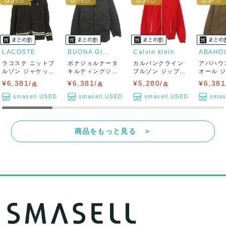
LACOSTE
BUONA GIORNATA
Calvin klein
ABAHO
ラコステ ニットブ
ボナジョルナータ
カルバンクライン
アバハウ
ルゾン ジャケット
キルティングジャ
ブルゾン ジップア
オール 
ウール混 ブ...
ケット コート ...
ップジャケット...
ブルゾン コ
¥6,381/
¥6,381/
¥5,280/
¥6,381
点
点
点
smasell.USED
smasell.USED
smasell.USED
smas
商品をもっと見る ＞