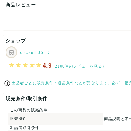
着丈：約60cm
商品レビュー
身幅：約47cm
[付属品]なし
[状態・コンディション]
目立った傷や汚れなし
こちらはUSED品になりますが、
ショップ
特記する程のダメージはなく、状態良好なお品になります。
ダメージがある場合はできる限り、撮影しておりますので、
ご確認下さいませ。
smasell.USED
【 サイズ・容量 】
4.9
(2100件のレビューを見る)
表記サイズ：L/G
肩幅：約35cm
出品者ごとに販売条件・返品条件などが異なります。必ず「販
着丈：約60cm
身幅：約47cm
販売条件/取引条件
【 素材・成分 】
素材タグを撮影しておりますので、ご確認下さいませ。
この商品の販売条件
販売条件
商品説明と不
【 商品札 】
出品者取引条件
なし