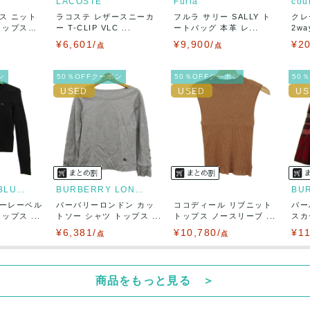
LACOSTE
Furla
cou
ス ニット
ラコステ レザースニーカ
フルラ サリー SALLY ト
クレ
50
(見込み)
送料表を確認する
トップス
ー T-CLIP VLC ...
ートバッグ 本革 レ...
2w
5営業日以内
¥6,601/
¥9,900/
¥20
：なるべく最短で発送致します。
点
点
出荷
ン
50％OFFクーポン
50％OFFクーポン
50
BURBERRY BLUE LABEL
BURBERRY LONDON
ーレーベル
バーバリーロンドン カッ
ココディール リブニット
バー
プス ...
トソー シャツ トップス ...
トップス ノースリーブ ...
スカ
¥6,381/
¥10,780/
¥11
点
点
商品をもっと見る ＞