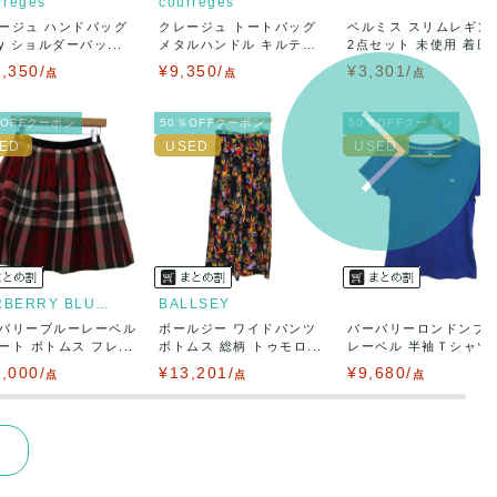
rreges
courreges
ージュ ハンドバッグ
クレージュ トートバッグ
ベルミス スリムレギン
ay ショルダーバッ...
メタルハンドル キルテ
2点セット 未使用 着圧..
ィ...
,350/
¥9,350/
¥3,301/
点
点
点
％OFFクーポン
50％OFFクーポン
50％OFFクーポン
BURBERRY BLUE LABEL
BALLSEY
バリーブルーレーベル
ボールジー ワイドパンツ
バーバリーロンドンブ
ート ボトムス フレ...
ボトムス 総柄 トゥモロ...
レーベル 半袖Ｔシャツ
ト...
,000/
¥13,201/
¥9,680/
点
点
点