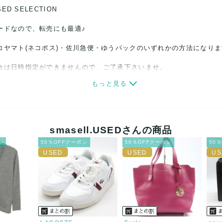
SED SELECTION
ードなので、転売にも最適♪
コヤマト(ネコポス)・佐川急便・ゆうパックのいずれかの方法になり
合は日時指定ができませんので、ご了承下さいませ。
もっと見る
関しましては、見る方によって状態の価値観が異なりますので、トラブ
ださい。
細心の注意をはらっておりますが、何かございましたら、レビュー記
smasell.USEDさんの商品
ン
50％OFFクーポン
50％OFFクーポン
50
誠意をもって対応致します。
品もございますので、真贋方法などお答えできない場合もございます
後に偽造品等が発覚しましたら、返品・返金にて対応致しますので、
カード、メルペイ、銀行振込、PayPay、コンビニ払い