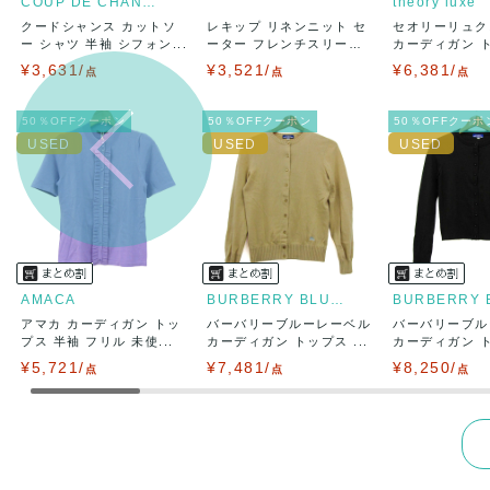
COUP DE CHANCE
theory luxe
クードシャンス カットソ
レキップ リネンニット セ
セオリーリュク
出荷
送料：
¥1,6
ー シャツ 半袖 シフォン...
ーター フレンチスリー
カーディガン 
出荷目安：
ブ...
長...
¥3,631/
¥3,521/
¥6,381/
点
点
出荷予定日
点
兵庫県から
50％OFFクーポン
50％OFFクーポン
50％OFFクーポ
AMACA
BURBERRY BLUE LABEL
アマカ カーディガン トッ
バーバリーブルーレーベル
バーバリーブル
プス 半袖 フリル 未使...
カーディガン トップス ...
カーディガン トッ
¥5,721/
¥7,481/
¥8,250/
点
点
点