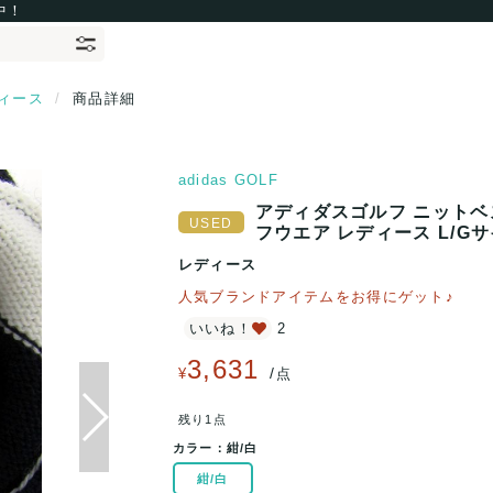
中！
ィース
商品詳細
adidas GOLF
アディダスゴルフ ニットベス
フウエア レディース L/Gサイ
レディース
人気ブランドアイテムをお得にゲット♪
いいね！
2
3,631
/
¥
点
残り1点
カラー：
紺/白
紺/白