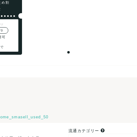
まとめ割
F
FF
70
用可
まで
ome_smasell_used_50
流通カテゴリー