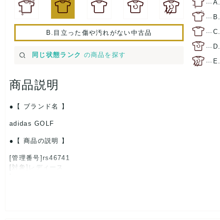
…
A
…
B
…
C
B.目立った傷や汚れがない中古品
…
D
同じ状態ランク
の商品を探す
…
E
商品説明
【 ブランド名 】
adidas GOLF
【 商品の説明 】
[管理番号]rs46741
[対象]レディース
[カラー]紺/白
[素材]素材タグを撮影しておりますので、ご確認下さいませ。
[サイズ]
表記サイズ：L/G
肩幅：約35cm