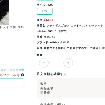
サイズ：
L/G
L/G
価格:
¥3,631
商品名:アディダスゴルフ ニットベスト ジャケット ア
トライプ柄 ゴル
アディダスゴルフ ニットベスト ジャケット アウタ
adidas GOLF 【中古】
フウエア レディース L/.
品番:rs46741
ブランド:adidas GOLF
組成:素材タグを撮影しておりますので、ご確認下さ
数量
たりのCO2削減量
注文金額を確認する
オファー不可
数量
商品金額
消費税
合計金額（税込）