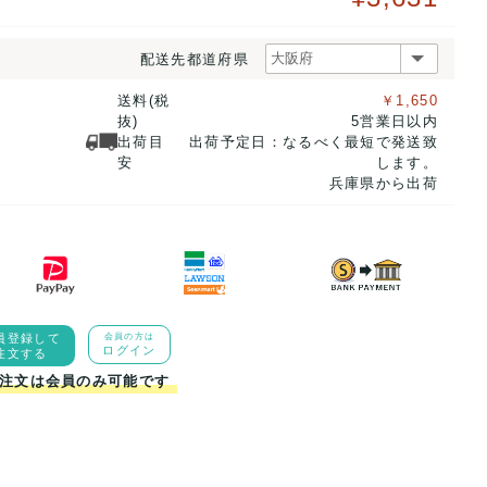
配送先都道府県
送料(税
￥1,650
抜)
5営業日以内
出荷目
出荷予定日：なるべく最短で発送致
安
します。
兵庫県から出荷
員登録して
会員の方は
ログイン
注文する
注文は会員のみ可能です