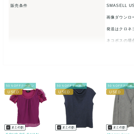
販売条件
SMASELL U
画像ダウンロ
発送はクロネ
ネコポスの場
USED品に
入をお控えく
また商品には
50％OFFクーポン
50％OFFクーポン
50％OFFクーポ
とがあれば、
また並行輸入
万が一、購入
決済方法
クレジット