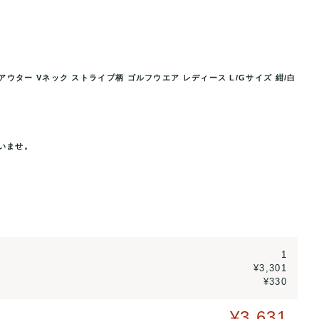
ウター Vネック ストライプ柄 ゴルフウエア レディース L/Gサイズ 紺/白
ー Vネック ストライプ柄 ゴル
アディダスゴルフ ニットベスト ジャ
..
フウエア 
いませ。
1
¥3,301
¥330
¥3,631