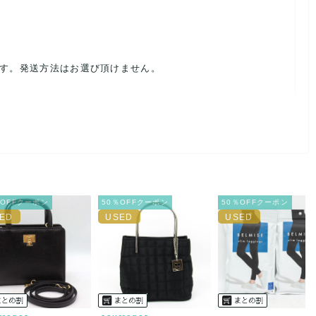
ます。発送方法はお選び頂けません。
ルを避けるため、神経質な方や完璧な商品を求められる方は御購
載前に必ずコメント欄よりご連絡お願い致します。対応できるこ
％OFFクーポン
50％OFFクーポン
50％OFFクーポン
。
ご連絡お願い致します。