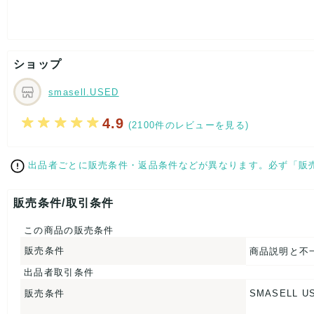
[付属品]なし
[状態・コンディション]
やや傷や汚れあり
ショップ
こちらはUSED品になりますので、使用に伴い、
部分的に少々ダメージはございますが、
全体的には、まだまだご活躍頂けるお品になります。
smasell.USED
ダメージはできる限り、撮影しておりますので、ご確認下さいま
4.9
(2100件のレビューを見る)
[状態追記]部分的な汚れ有り
【 サイズ・容量 】
出品者ごとに販売条件・返品条件などが異なります。必ず「販
表記サイズ：24
くつ幅：約9.5cm
販売条件/取引条件
ヒール高：約2cm
アウトソール全長：約27cm
この商品の販売条件
【 商品札 】
販売条件
商品説明と不
なし
出品者取引条件
販売条件
SMASELL U