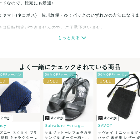
ードなので、転売にも最適♪
コヤマト(ネコポス)・佐川急便・ゆうパックのいずれかの方法になり
合は日時指定ができませんので、ご了承下さいませ。
もっと見る
関しましては、見る方によって状態の価値観が異なりますので、トラブ
ださい。
細心の注意をはらっておりますが、何かございましたら、レビュー記
よく一緒にチェックされている商品
％OFFクーポン
50％OFFクーポン
50％OFFクーポン
誠意をもって対応致します。
品もございますので、真贋方法などお答えできない場合もございます
後に偽造品等が発覚しましたら、返品・返金にて対応致しますので、
カード、メルペイ、銀行振込、PayPay、コンビニ払い
ney
Salvatore Ferragamo
SAVOY
ズニー ネクタイ ブラ
サルヴァトーレフェラガモ
サヴォイ ミニショルダ
50
(見込み)
送料表を確認する
 総柄 キャラクター...
サンダル ボーダー柄ヒ
バッグ 未使用 レザー 斜.