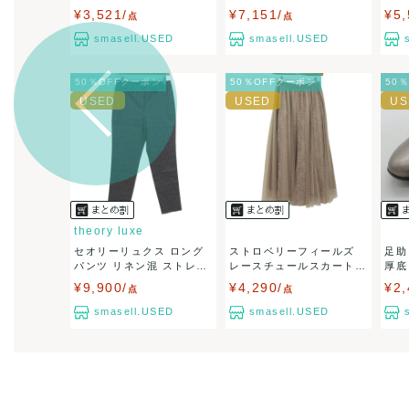
出荷目安：
ル...
¥3,521/
¥7,151/
¥5,
点
点
出荷予定日
兵庫県から
smasell.USED
smasell.USED
50％OFFクーポン
50％OFFクーポン
50
theory luxe
セオリーリュクス ロング
ストロベリーフィールズ
足助
パンツ リネン混 ストレ
レースチュールスカート
ッ...
ボ...
¥9,900/
¥4,290/
¥2,
点
点
smasell.USED
smasell.USED