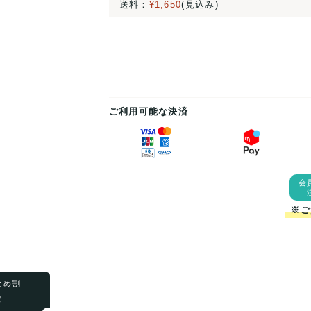
送料：
¥1,650
(見込み)
ご利用可能な決済
会
※ご
まとめ割
F