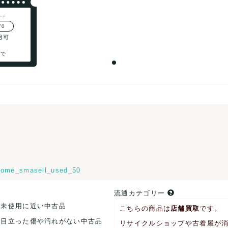
FF
70
用可
まで
ome_smasell_used_50
流通カテゴリー
.未使用に近い中古品
こちらの商品は
店舗買取
です。
.目立った傷や汚れがない中古品
リサイクルショップや古着屋が