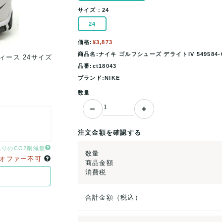
サイズ：
24
24
価格:
¥3,873
商品名:ナイキ ゴルフシューズ デライトIV 549584-
ディース 24サイズ
ナイキ ゴルフシューズ デライトIV 549584-005 
品番:ct18043
グレー×ホワイト NIKE .
ブランド:NIKE
数量
注文金額を確認する
たりのCO2削減量
数量
オファー不可
商品金額
消費税
合計金額（税込）