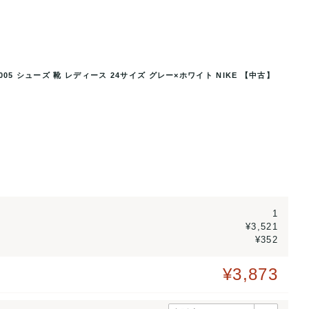
005 シューズ 靴 レディース 24サイズ グレー×ホワイト NIKE 【中古】
シューズ 靴 レディース 24サイズ
ナイキ ゴルフシューズ デライトIV 54
..
グレー×ホ
1
¥3,521
¥352
¥3,873