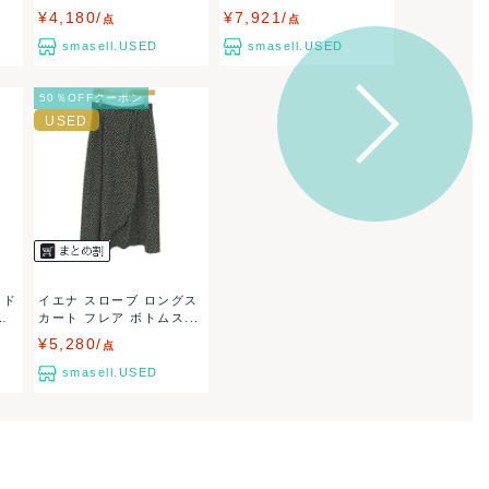
¥4,180/
¥7,921/
点
点
smasell.USED
smasell.USED
50％OFFクーポン
ンド
イエナ スローブ ロングス
シ
カート フレア ボトムス...
¥5,280/
点
smasell.USED