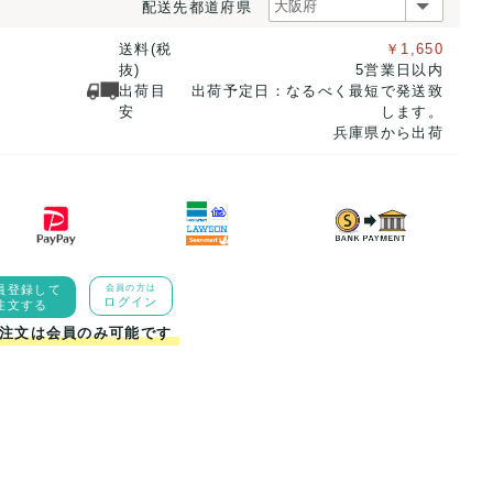
配送先都道府県
送料(税
￥1,650
抜)
5営業日以内
出荷目
出荷予定日：なるべく最短で発送致
安
します。
兵庫県から出荷
員登録して
会員の方は
ログイン
注文する
注文は会員のみ可能です