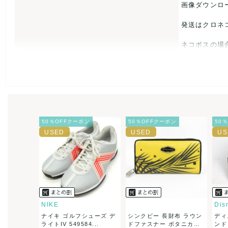
画像ダウンロ
発送はクロネ
ネコポスの場
USED品に
入をお控えく
また商品には
50％OFFクーポン
50％OFFクーポン
50
とがあれば、
また並行輸入
万が一、購入
決済方法
クレジット
NIKE
Dis
ナイキ ゴルフシューズ デ
シンクビー 長財布 ラウン
ディ
出荷
送料：
¥1,6
ライトIV 549584...
ドファスナー ボタニカ
ンド