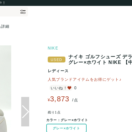
中！
品詳細
NIKE
ナイキ ゴルフシューズ デライト
グレー×ホワイト NIKE 【
レディース
人気ブランドアイテムをお得にゲット♪
いいね！
0
3,873
/
¥
点
残り1点
カラー：
グレー×ホワイト
グレー×ホワイト