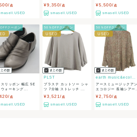
5営業日以内
ー...
500/
¥9,350/
¥5,500/
：なるべく最短で発送致します。
点
点
点
出荷
smasell.USED
smasell.USED
smasell.USED
％OFFクーポン
50％OFFクーポン
50％OFFクーポン
PLST
earth music&ecology
 スリッポン 幅広 5E
プラステ カットソー シャ
アースミュージックア
厚底 ウォーキング...
ツ 7分袖 ストレッチ ...
エコロジー 長袖シアー
ャ...
420/
¥3,521/
¥2,750/
点
点
点
smasell.USED
smasell.USED
smasell.USED