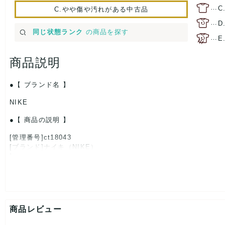
…
C
C.やや傷や汚れがある中古品
…
D
同じ状態ランク
の商品を探す
…
E
商品説明
【 ブランド名 】
NIKE
【 商品の説明 】
[管理番号]ct18043
[ブランド]ナイキ（NIKE）
[対象]レディース
[カラー]グレー×ホワイト
[サイズ]
表記サイズ：24
くつ幅：約9.5cm
ヒール高：約2cm
商品レビュー
筒丈：約7.5cm
アウトソール全長：約27cm