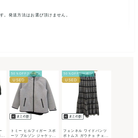
ます。発送方法はお選び頂けません。
ルを避けるため、神経質な方や完璧な商品を求められる方は御購
載前に必ずコメント欄よりご連絡お願い致します。対応できるこ
50％OFFクーポン
50％OFFクーポン
。
ご連絡お願い致します。
ー
トミー ヒルフィガー スポ
フェンネル ワイドパンツ
..
ーツ ブルゾン ジャケッ...
ボトムス ガウチョ チェ...